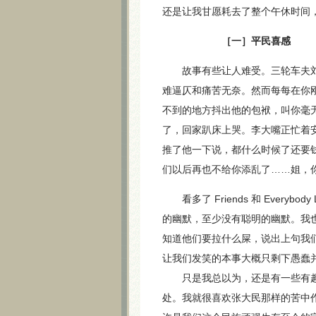
还是让我甘愿耗去了整个午休时间
［一］平民喜感
故事有些让人难受。三轮车夫刘
难逼仄和痛苦无奈。然而每每在你
不到的地方抖出他的包袱，叫你毫
了，回家趴床上哭。李大嘴正忙着
推了他一下说，都什么时候了还要
们以后再也不给你添乱了……姐，
看多了 Friends 和 Every
的幽默，至少没有聪明的幽默。我
知道他们要拉什么屎，说出上句我
让我们发笑的本事大概只剩下愚蠢
只是我总以为，还是有一些有趣
处。我就很喜欢张大民那样的苦中