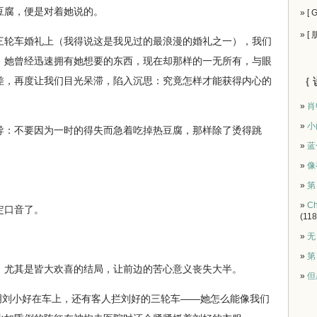
豆腐，便是对着她说的。
» [
» [
轮车婚礼上（我得说这是我见过的最浪漫的婚礼之一），我们
。她曾经迅速拥有她想要的东西，现在却那样的一无所有，与眼
差，再度让我们目光呆滞，陷入沉思：究竟怎样才能获得内心的
｛ 
»
肖
»
小
：不要因为一时的得失而急着吃掉热豆腐，那样除了烫得跳
»
蓝
»
像
»
第
»
Ch
口音了。
(118
»
无
。
»
第
尤其是皆大欢喜的结局，让前边的苦心意义丧失大半。
»
但
刘小好在车上，还有客人拦刘好的三轮车——她怎么能像我们