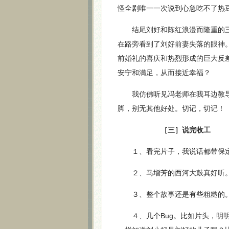
怪全剧唯一一次说到心急吃不了热
结尾刘好和陈红浪漫而隆重的三
在路旁看到了刘好前妻失落的眼神
前婚礼的喜庆和热烈形成的巨大反
安宁和满足，从而接近幸福？
我仿佛听见冯老师在我耳边教导
脚，别无其他好处。切记，切记！
［三］说完收工
１、看完片子，我说话都带保定
２、马增芳的西河大鼓真好听
３、整个故事还是有些粗糙的。
４、几个Bug。比如片头，明明