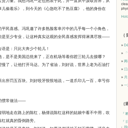
宝贵力量。我想冯巩一定也热衷于此，并一直从中汲取营养，从
clea
事儿偷着乐》，到今天的《心急吃不了热豆腐》，他的身份在
phys
Holo
平民喜感。冯巩邀了许多熟脸客串片中的几乎每一个小角色，
｛ 
但是至少专业，让这种真实达观的全民喜感发挥得淋漓尽致——
»
Dé
语是：只比大奔少个轮儿！
»
「
，是不是美国总统来了，正在机场等着你蹬三轮儿去接哪？
»
两
慢了，让他打开马达。为了省油，刘好说，世界上老为石油打
»
江
！
»
月
出所罚五百块。刘好咬牙恨恨地说，一道爪印儿一百，幸亏你
»
一
惯常做法——
｛索
弱地走在路上的陈红，杨倩说陈红这样的姑娘中看不中用，吹
『 
陈红就真的昏倒路旁。
『 
我