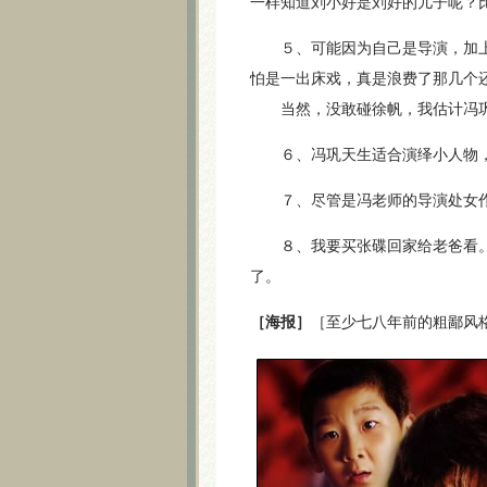
一样知道刘小好是刘好的儿子呢？
５、可能因为自己是导演，加上
怕是一出床戏，真是浪费了那几个
当然，没敢碰徐帆，我估计冯巩
６、冯巩天生适合演绎小人物，
７、尽管是冯老师的导演处女作
８、我要买张碟回家给老爸看。他
了。
［海报］
［至少七八年前的粗鄙风