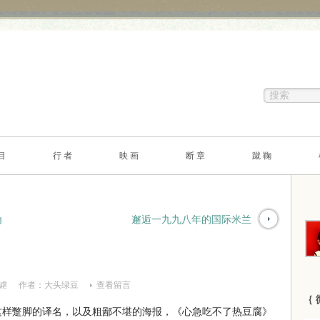
目
行 者
映 画
断 章
蹴 鞠
角
邂逅一九九八年的国际米兰
谑
作者：
大头绿豆
查看留言
｛ 
lowly 这样蹩脚的译名，以及粗鄙不堪的海报，《心急吃不了热豆腐》