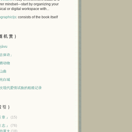
rer mindset—start by organizing your
ical or digital workspace with...
graphicljs
: consists of the book itself
随 机 赏 ｝
jàvu
古体诗」
栖动物
山曲
光白城
次现代爱情试验的粗糙记录
 引 ｝
断 章 』
(15)
日 志 』
(76)
的厦大
(18)