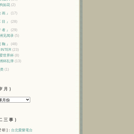
狗如花
(2)
映 画 』
(17)
耳 目 』
(28)
行 者 』
(29)
洲见闻录
(5)
蹴 鞠 』
(48)
♥ INTER
(23)
爱世界杯
(8)
洲杯乱弹
(13)
类
(1)
岁 月 ｝
二 三 事 ｝
 爱 听 ]：
台北愛樂電台