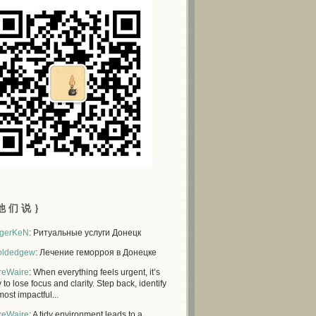
他 们 说 ｝
gerKeN
: Ритуальные услуги Донецк
oldedgew
: Лечение геморроя в Донецке
reWaire
: When everything feels urgent, it’s
 to lose focus and clarity. Step back, identify
most impactful...
reWaire
: A tidy environment leads to a