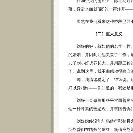
在湖中央的游船上，陈红问刘好
落，身后水面就“轰”的一声炸开—
虽然在我们看来这种桥段已经不
［二］重大意义
刘好的好，就如他的名字一样。
的婚姻，并因此让他失去了工作，
儿子刘小好抚养长大，并用蹬三轮
了。说到这里，我不由感动得暗自
嗯，我情绪稳定了，继续说。后
好以身相许——你知道的，我还是
刘好一直做着那些平常而善良的
达一种朴素的善恶观，并试图告诉
刘好始终没能与杨倩行那苟且之
突然昏倒在路旁的陈红，杨倩竟然