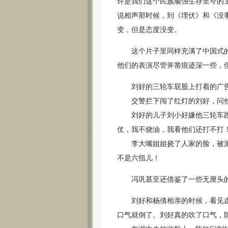
许是我们这个民族顽强生存至今的
说相声那时候，到《埋伏》和《没
变，但是态度没变。
这个片子里同样充满了中国式的
他们的表演尽管斧凿痕迹深一些，
刘好的三轮车屁股上打着的广告
交警拦下闯了红灯的刘好，问他
刘好的儿子刘小好嫌他三轮车蹬
仗，我不烧油，我看他们还打不打
李大嘴姐姐挠了人家的脸，被派
不是六指儿！
冯巩甚至还借鉴了一些无厘头的
刘好和杨倩相亲的时候，看见虚
口气就倒了。刘好真的吹了口气，