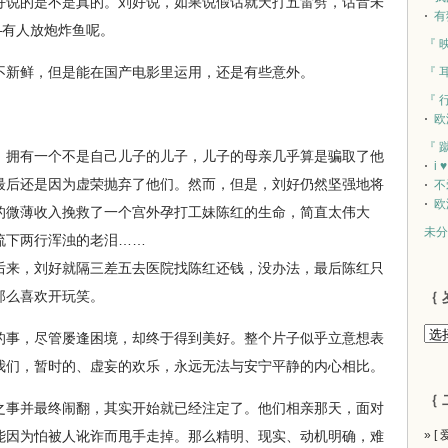
说的是不是真的。刘好说，如果说假话就天打五雷劈，话音未
有
—有人放炮炸鱼呢。
『 
新鲜，但是能在国产电影里运用，还是有些意外。
『 
『 
欧
『 
拥有一个不是自己儿子的儿子，儿子的母亲几乎算是骗取了他
i 
最后还是因为虚荣抛弃了他们。然而，但是，刘好仍然坚强地将
不
欧
的微薄收入挽救了一个宫外孕打工妹陈红的生命，简直太伟大
未分
流下两行浑浊的老泪……
来，刘好就隔三差五去医院找陈红还钱，没办法，最后陈红只
那么喜欢开玩笑。
｛ 
事，尽管屡逢困境，却终于得到美好。整个片子似乎立意想表
我们，暂时的、虚妄的欢乐，永远无法与安宁平静的内心相比。
｛ 
事并最终闹翻，其实开始就已经注定了。他们相亲那天，面对
能因为怕被人讹诈而甩手走掉。那么精明、现实、动机明确，难
» [