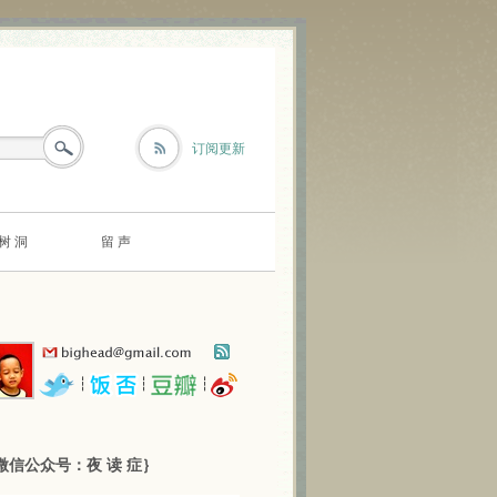
订阅更新
树 洞
留 声
┆
┆
┆
微信公众号：夜 读 症｝