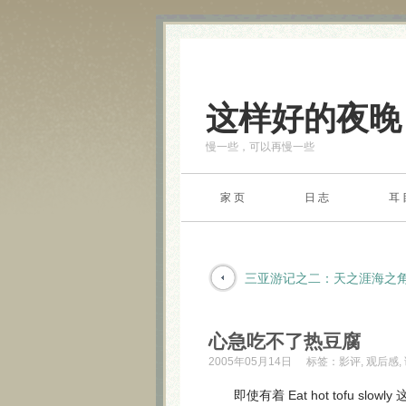
这样好的夜晚
慢一些，可以再慢一些
家 页
日 志
耳 
三亚游记之二：天之涯海之
心急吃不了热豆腐
2005年05月14日
标签：
影评
,
观后感
,
即使有着 Eat hot tofu s