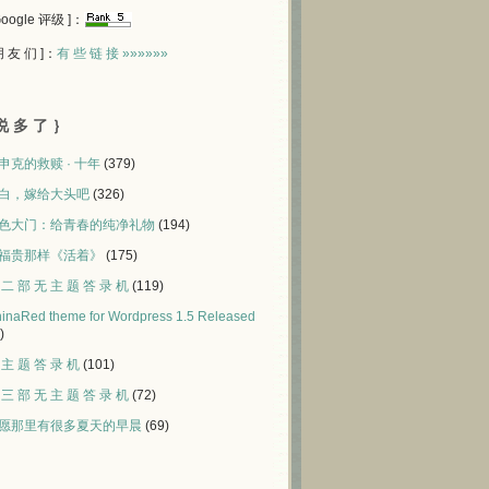
 Google 评级 ]：
 朋 友 们 ]：
有 些 链 接 »»»»»»
说 多 了 ｝
申克的救赎 · 十年
(379)
白，嫁给大头吧
(326)
色大门：给青春的纯净礼物
(194)
福贵那样《活着》
(175)
 二 部 无 主 题 答 录 机
(119)
inaRed theme for Wordpress 1.5 Released
)
 主 题 答 录 机
(101)
 三 部 无 主 题 答 录 机
(72)
愿那里有很多夏天的早晨
(69)