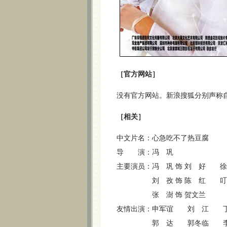
［官方网站］
没有官方网站。新浪搜狐分别声称
［相关］
中文片名：心急吃不了热豆腐
导 演：冯 巩
主要演员：冯 巩 饰 刘 好 徐
刘 孜 饰 陈 红 叮 当
张 澍 饰 贺文兰
友情出演：申军谊 刘 江 
郭 达 郭冬临 李