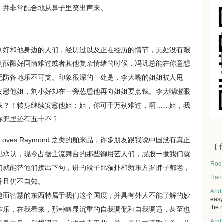
，并非常配合地从鼻子里笑出声来。
好和他身边的人们，经历过以及正在经历的情节，无处没有艰
刚酝酿好同情难过或者其他复杂情绪的时候，冯巩总能在你意想
无防备地乐不可支。印象很深的一处是，李大嘴的姐姐被人甩
安慰他姐，刘小好却在一旁怂恿他再向姐姐要点钱。李大嘴瞪眼
钱？！转身继续安慰他姐：姐，你可千万别难过，啊……姐，我
你兜里还有五十不？
body Loves Raymond 之类的舶来品，许多朋友跟我说中国没有真正
｛ 
也承认，现今占据主流舞台的那些御用艺人们，屁股一撅我们就
Rod
们就能替他们接出下句，讲的段子比猫扑和新东方罗胖子都老，
Har
并且仍不自知。
And
而智慧的东西特属于我们这个国度，并具有外人不能了解的妙
easy
the 
作乐，在我看来，那种略显沉重的自我调侃和自我调适，甚至也
And