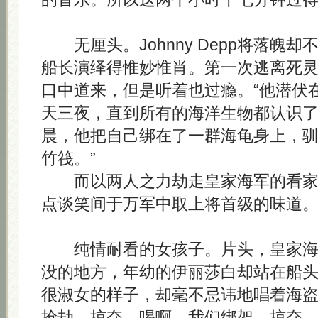
无厘头。Johnny Depp将落魄
船长演绎得惟妙惟肖。第一次逃离死
口中道来，但是听着也过瘾。“他潜伏
天三夜，直到所有的海洋生物都认识
晨，他把自己绑在了一群海龟身上，
竹筏。”
而以两人之力劫走皇家海军的看家
点谈笑间于万军中取上将首级的味道
纯情耐看的女孩子。片头，皇家海
没的地方，年幼的伊丽莎白却站在船
很淑女的样子，却毫不忌讳地唱着海盗
抢劫，掠夺。喝啊，我们绑架，掠夺