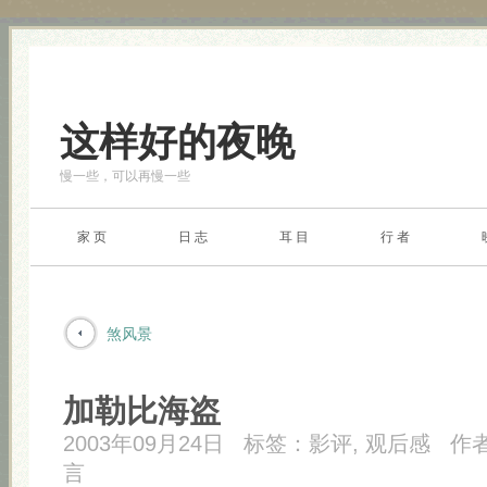
这样好的夜晚
慢一些，可以再慢一些
家 页
日 志
耳 目
行 者
煞风景
加勒比海盗
2003年09月24日
标签：
影评
,
观后感
作
言