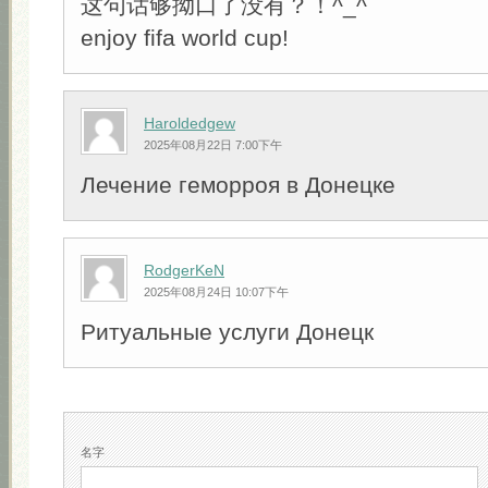
这句话够拗口了没有？！^_^
enjoy fifa world cup!
Haroldedgew
2025年08月22日 7:00下午
Лечение геморроя в Донецке
RodgerKeN
2025年08月24日 10:07下午
Ритуальные услуги Донецк
名字