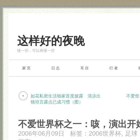
这样好的夜晚
慢一些，可以再慢一些
家 页
日 志
耳 目
行 者
如花私密生活独家首度披露 清凉出
不爱世
镜坦言露点已成习惯（图）
不爱世界杯之一：咳，演出开
2006年06月09日
标签：
2006世界杯
,
足球