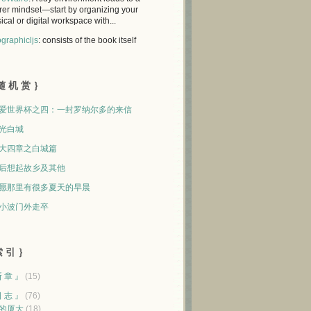
rer mindset—start by organizing your
ical or digital workspace with...
graphicljs
: consists of the book itself
随 机 赏 ｝
爱世界杯之四：一封罗纳尔多的来信
光白城
大四章之白城篇
后想起故乡及其他
愿那里有很多夏天的早晨
小波门外走卒
 引 ｝
断 章 』
(15)
日 志 』
(76)
的厦大
(18)