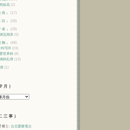
狗如花
(2)
映 画 』
(17)
耳 目 』
(28)
行 者 』
(29)
洲见闻录
(5)
蹴 鞠 』
(48)
♥ INTER
(23)
爱世界杯
(8)
洲杯乱弹
(13)
类
(1)
岁 月 ｝
二 三 事 ｝
 爱 听 ]：
台北愛樂電台