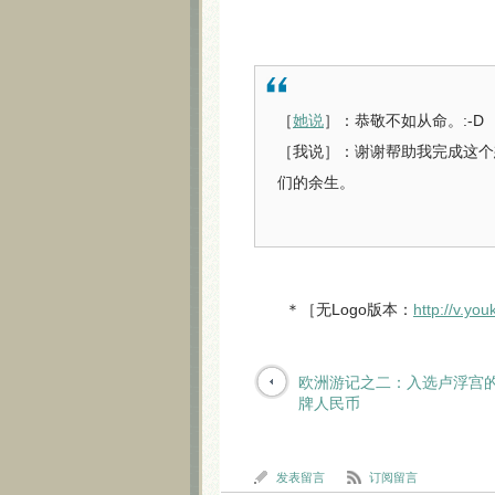
［
她说
］：恭敬不如从命。:-D
［我说］：谢谢帮助我完成这个
们的余生。
＊［无Logo版本：
http://v.y
欧洲游记之二：入选卢浮宫
牌人民币
发表留言
订阅留言