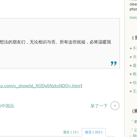
clea
phys
Holo
｛ 
想法的朋友们，无论相识与否。所有这些祝福，必将温暖我
»
不
»
月
»
厦
»
雨
»
但
ouku.com/v_show/id_XODg5NzkxNDQ=.html
］
»
王
的中国品
呆了一下
｛索
『 
『 
通告 ( 13 )
留言 ( 313 )
我