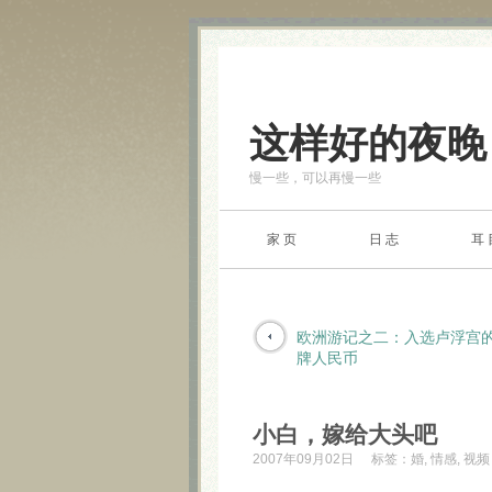
这样好的夜晚
慢一些，可以再慢一些
家 页
日 志
耳 
欧洲游记之二：入选卢浮宫
牌人民币
小白，嫁给大头吧
2007年09月02日
标签：
婚
,
情感
,
视频