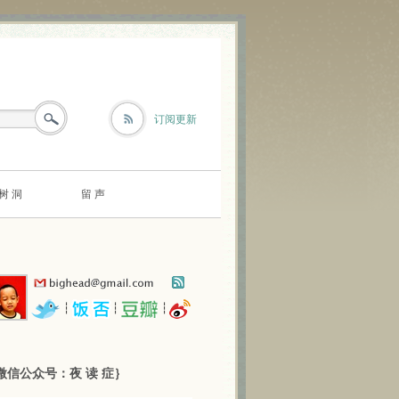
订阅更新
树 洞
留 声
┆
┆
┆
微信公众号：夜 读 症｝