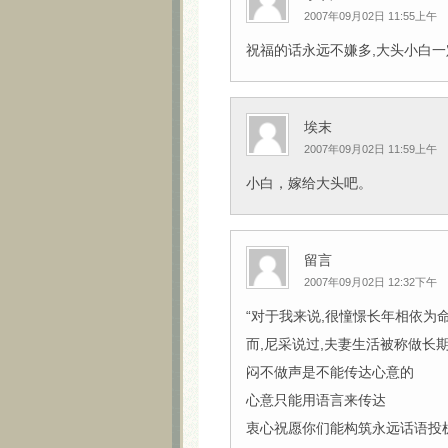
2007年09月02日 11:55上午
祝福的话永远不嫌多,大头小白一定
埃末
2007年09月02日 11:59上午
小白，嫁给大头吧。
留言
2007年09月02日 12:32下午
“对于我来说,很憧憬长年相依为
而,尼采说过,夫妻生活被称做长
闷不做声是不能传达心意的
心意只能用语言来传达
衷心祝愿你们能构筑永远话语投机