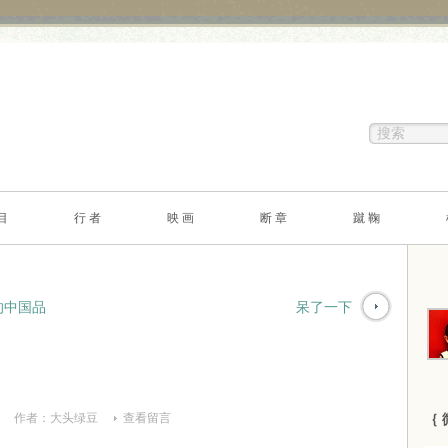
目
行 者
映 画
断 章
蹴 鞠
的中国品
呆了一下
作者：
大头绿豆
查看留言
｛ 