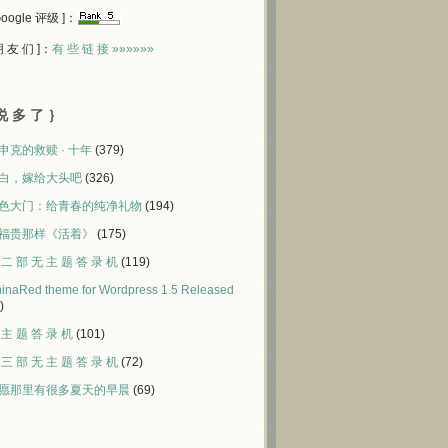
 Google 评级 ]：
 朋 友 们 ]：
有 些 链 接 »»»»»»
说 多 了 ｝
申克的救赎 · 十年
(379)
白，嫁给大头吧
(326)
色大门：给青春的纯净礼物
(194)
福贵那样《活着》
(175)
 二 部 无 主 题 答 录 机
(119)
inaRed theme for Wordpress 1.5 Released
)
 主 题 答 录 机
(101)
 三 部 无 主 题 答 录 机
(72)
愿那里有很多夏天的早晨
(69)