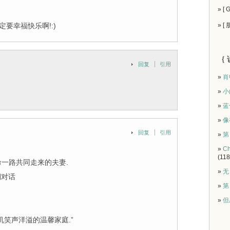
» [
要幸福快乐啊!:)
» [
｛ 
回复
引用
»
肖
»
小
»
蓝
»
像
回复
引用
»
第
»
Ch
(118
命一路共同走来的夫妻.
»
无
期对话
»
第
»
但
笑声洋溢的温馨家庭.”