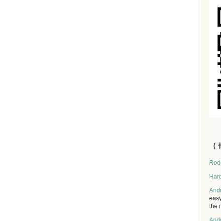
｛ 
Rod
Har
And
easy
the 
And