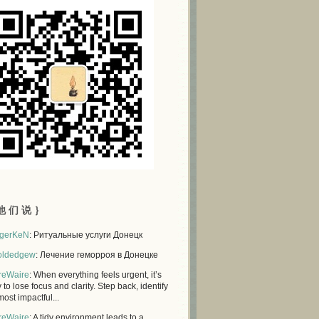
他 们 说 ｝
gerKeN
: Ритуальные услуги Донецк
oldedgew
: Лечение геморроя в Донецке
reWaire
: When everything feels urgent, it’s
 to lose focus and clarity. Step back, identify
most impactful...
reWaire
: A tidy environment leads to a