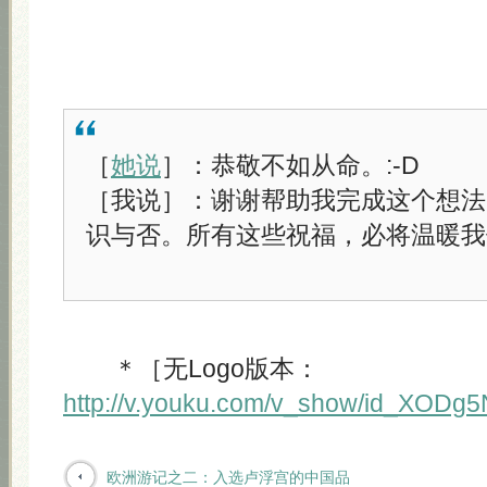
［
她说
］：恭敬不如从命。:-D
［我说］：谢谢帮助我完成这个想法
识与否。所有这些祝福，必将温暖我
＊［无Logo版本：
http://v.youku.com/v_show/id_XODg
欧洲游记之二：入选卢浮宫的中国品