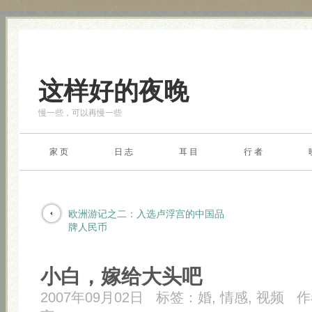
这样好的夜晚
慢一些，可以再慢一些
家 页
日 志
耳 目
行 者
欧洲游记之二：入选卢浮宫的中国品
牌人民币
小白，嫁给大头吧
2007年09月02日
标签：
婚
,
情感
,
视频
作