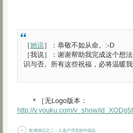
［
她说
］：恭敬不如从命。:-D
［我说］：谢谢帮助我完成这个想法
识与否。所有这些祝福，必将温暖我
＊［无Logo版本：
http://v.youku.com/v_show/id_XODg
欧洲游记之二：入选卢浮宫的中国品