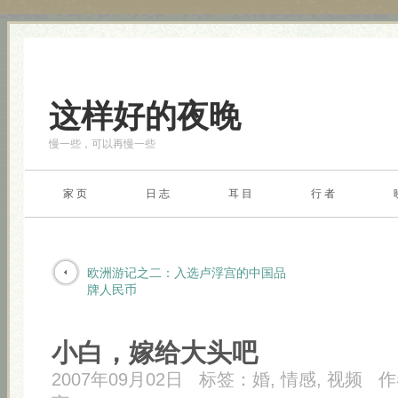
这样好的夜晚
慢一些，可以再慢一些
家 页
日 志
耳 目
行 者
欧洲游记之二：入选卢浮宫的中国品
牌人民币
小白，嫁给大头吧
2007年09月02日
标签：
婚
,
情感
,
视频
作