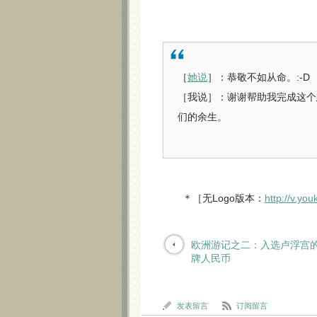
［
她说
］：恭敬不如从命。:-D
［我说］：谢谢帮助我完成这个
们的余生。
＊［无Logo版本：
http://v.y
欧洲游记之二：入选卢浮宫
牌人民币
发表留言
订阅留言