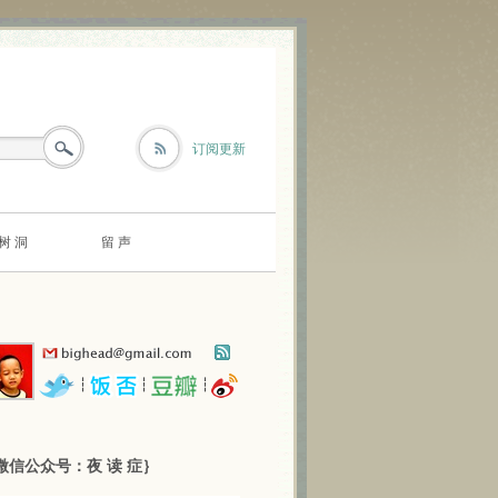
订阅更新
树 洞
留 声
┆
┆
┆
微信公众号：夜 读 症｝