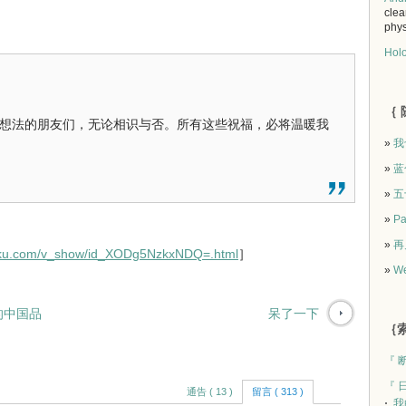
clea
phys
Holo
｛ 
想法的朋友们，无论相识与否。所有这些祝福，必将温暖我
»
我
»
蓝
»
五
»
Pa
»
再
ouku.com/v_show/id_XODg5NzkxNDQ=.html
］
»
We
的中国品
呆了一下
｛索
『 
『 
通告 ( 13 )
留言 ( 313 )
我