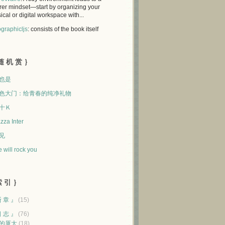
rer mindset—start by organizing your
ical or digital workspace with...
graphicljs
: consists of the book itself
随 机 赏 ｝
也是
色大门：给青春的纯净礼物
十Ｋ
zza Inter
见
 will rock you
 引 ｝
断 章 』
(15)
日 志 』
(76)
的厦大
(18)