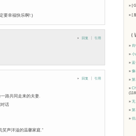
» [
要幸福快乐啊!:)
» [
｛ 
回复
引用
»
肖
»
小
»
蓝
»
像
回复
引用
»
第
»
Ch
(118
命一路共同走来的夫妻.
»
无
期对话
»
第
»
但
笑声洋溢的温馨家庭.”