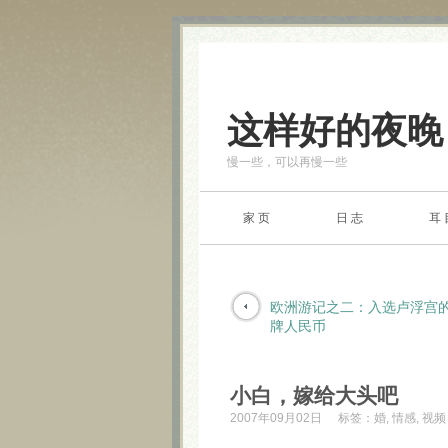
这样好的夜晚
慢一些，可以再慢一些
家 页
日 志
耳 
欧洲游记之二：入选卢浮宫
牌人民币
小白，嫁给大头吧
2007年09月02日
标签：
婚
,
情感
,
视频