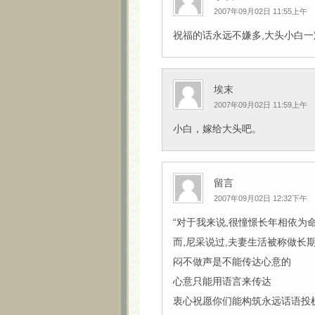
2007年09月02日 11:55上午
祝福的话永远不嫌多,大头小白一定
埃末
2007年09月02日 11:59上午
小白，嫁给大头吧。
留言
2007年09月02日 12:32下午
“对于我来说,很憧憬长年相依为
而,尼采说过,夫妻生活被称做长
闷不做声是不能传达心意的
心意只能用语言来传达
衷心祝愿你们能构筑永远话语投机