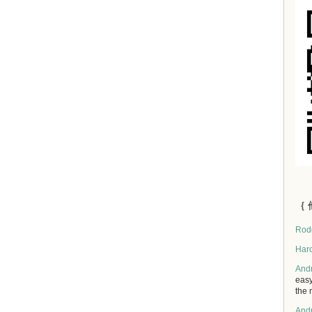
｛ 
Rod
Har
And
easy
the 
And