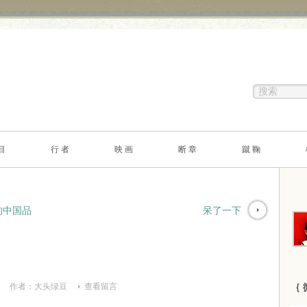
目
行 者
映 画
断 章
蹴 鞠
的中国品
呆了一下
作者：
大头绿豆
查看留言
｛ 