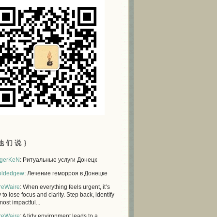
他 们 说 ｝
gerKeN
: Ритуальные услуги Донецк
oldedgew
: Лечение геморроя в Донецке
reWaire
: When everything feels urgent, it’s
 to lose focus and clarity. Step back, identify
most impactful...
reWaire
: A tidy environment leads to a