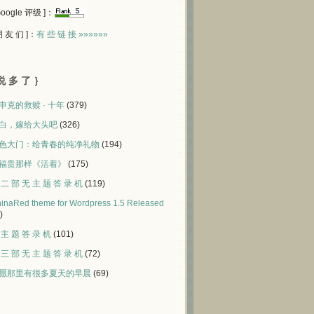
 Google 评级 ]：
 朋 友 们 ]：
有 些 链 接 »»»»»»
说 多 了 ｝
申克的救赎 · 十年
(379)
白，嫁给大头吧
(326)
色大门：给青春的纯净礼物
(194)
福贵那样《活着》
(175)
 二 部 无 主 题 答 录 机
(119)
inaRed theme for Wordpress 1.5 Released
)
 主 题 答 录 机
(101)
 三 部 无 主 题 答 录 机
(72)
愿那里有很多夏天的早晨
(69)