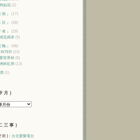
狗如花
(2)
映 画 』
(17)
耳 目 』
(28)
行 者 』
(29)
洲见闻录
(5)
蹴 鞠 』
(48)
♥ INTER
(23)
爱世界杯
(8)
洲杯乱弹
(13)
类
(1)
岁 月 ｝
二 三 事 ｝
 爱 听 ]：
台北愛樂電台