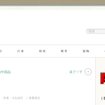
目
行 者
映 画
断 章
蹴 鞠
的中国品
呆了一下
作者：
大头绿豆
查看留言
｛ 