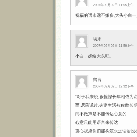
2007年09月02日 11:55上午
祝福的话永远不嫌多,大头小白一定
埃末
2007年09月02日 11:59上午
小白，嫁给大头吧。
留言
2007年09月02日 12:32下午
“对于我来说,很憧憬长年相依为
而,尼采说过,夫妻生活被称做长
闷不做声是不能传达心意的
心意只能用语言来传达
衷心祝愿你们能构筑永远话语投机