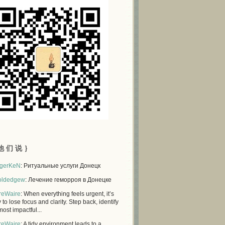
他 们 说 ｝
gerKeN
: Ритуальные услуги Донецк
oldedgew
: Лечение геморроя в Донецке
reWaire
: When everything feels urgent, it’s
 to lose focus and clarity. Step back, identify
most impactful...
reWaire
: A tidy environment leads to a