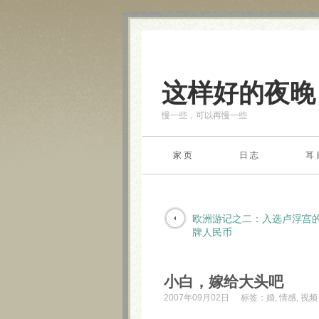
这样好的夜晚
慢一些，可以再慢一些
家 页
日 志
耳 
欧洲游记之二：入选卢浮宫
牌人民币
小白，嫁给大头吧
2007年09月02日
标签：
婚
,
情感
,
视频