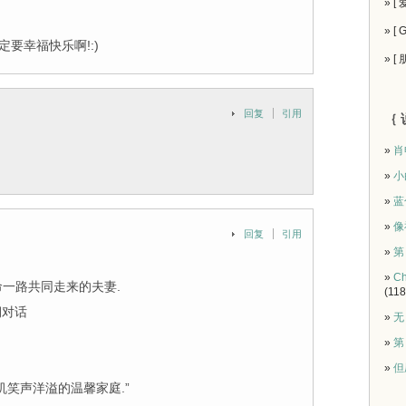
» [
» [
要幸福快乐啊!:)
» [
回复
引用
｛ 
»
肖
»
小
»
蓝
»
像
回复
引用
»
第
»
Ch
命一路共同走来的夫妻.
(118
期对话
»
无
»
第
»
但
笑声洋溢的温馨家庭.”