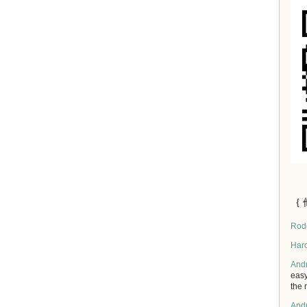
｛ 
Rod
Har
And
easy
the 
And