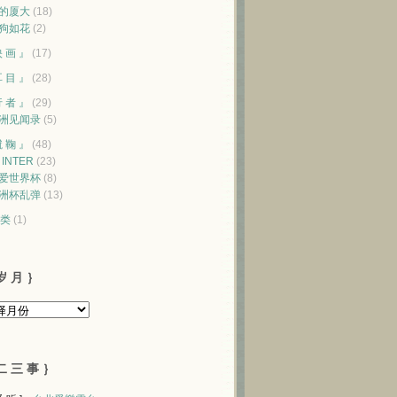
的厦大
(18)
狗如花
(2)
映 画 』
(17)
耳 目 』
(28)
行 者 』
(29)
洲见闻录
(5)
蹴 鞠 』
(48)
♥ INTER
(23)
爱世界杯
(8)
洲杯乱弹
(13)
类
(1)
岁 月 ｝
二 三 事 ｝