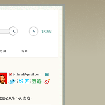
订阅更新
树 洞
留 声
┆
┆
┆
微信公众号：夜 读 症｝