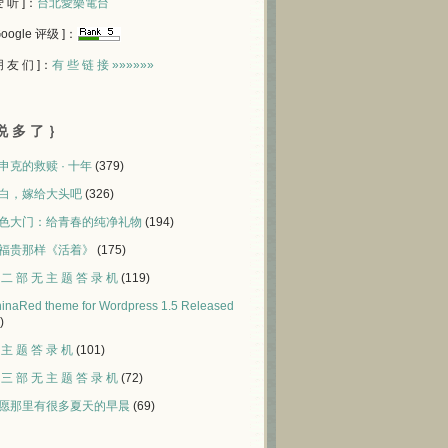
 爱 听 ]：
台北愛樂電台
 Google 评级 ]：
 朋 友 们 ]：
有 些 链 接 »»»»»»
说 多 了 ｝
申克的救赎 · 十年
(379)
白，嫁给大头吧
(326)
色大门：给青春的纯净礼物
(194)
福贵那样《活着》
(175)
 二 部 无 主 题 答 录 机
(119)
inaRed theme for Wordpress 1.5 Released
)
 主 题 答 录 机
(101)
 三 部 无 主 题 答 录 机
(72)
愿那里有很多夏天的早晨
(69)