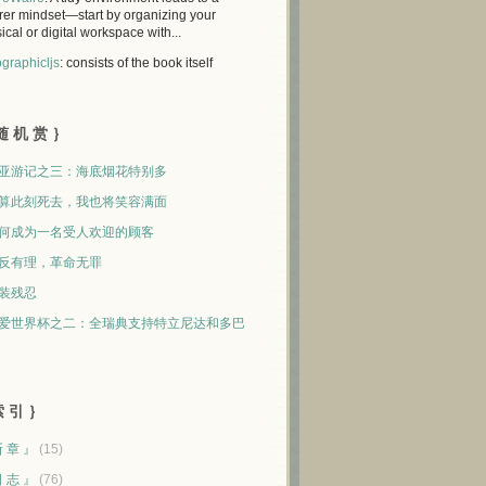
rer mindset—start by organizing your
ical or digital workspace with...
graphicljs
: consists of the book itself
随 机 赏 ｝
亚游记之三：海底烟花特别多
算此刻死去，我也将笑容满面
何成为一名受人欢迎的顾客
反有理，革命无罪
装残忍
爱世界杯之二：全瑞典支持特立尼达和多巴
 引 ｝
断 章 』
(15)
日 志 』
(76)