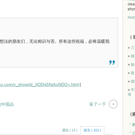
clea
phys
Holo
｛ 
想法的朋友们，无论相识与否。所有这些祝福，必将温暖我
»
三
»
就
»
如
»
造
»
假
ouku.com/v_show/id_XODg5NzkxNDQ=.html
］
»
不
哥
的中国品
呆了一下
｛索
『 
通告 ( 13 )
留言 ( 313 )
『 