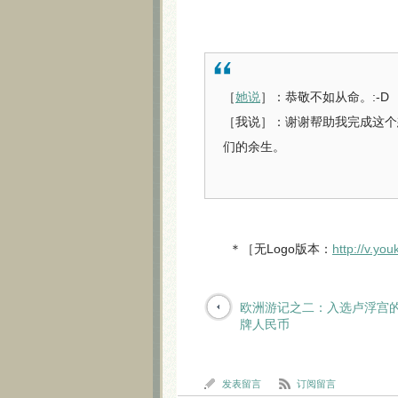
［
她说
］：恭敬不如从命。:-D
［我说］：谢谢帮助我完成这个
们的余生。
＊［无Logo版本：
http://v.y
欧洲游记之二：入选卢浮宫
牌人民币
发表留言
订阅留言