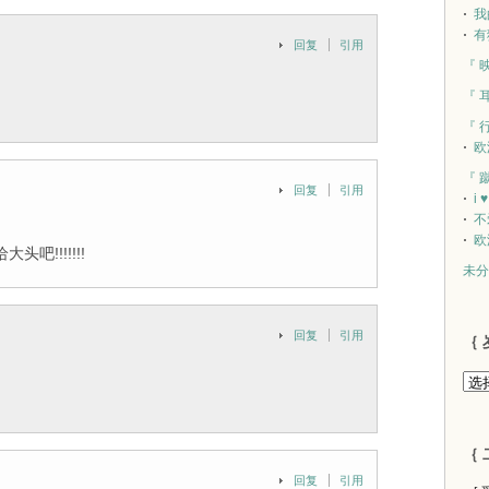
我
有
回复
引用
『 
『 
『 
欧
『 
回复
引用
i 
不
欧
!!!!!!!
未分
回复
引用
｛ 
｛ 
回复
引用