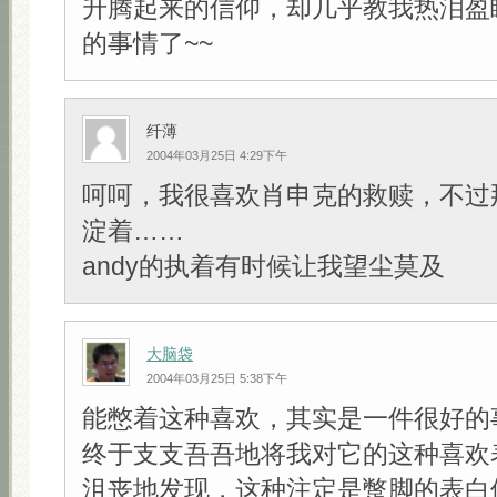
升腾起来的信仰，却几乎教我热泪盈
的事情了~~
纤薄
2004年03月25日 4:29下午
呵呵，我很喜欢肖申克的救赎，不过
淀着……
andy的执着有时候让我望尘莫及
大脑袋
2004年03月25日 5:38下午
能憋着这种喜欢，其实是一件很好的
终于支支吾吾地将我对它的这种喜欢
沮丧地发现，这种注定是蹩脚的表白