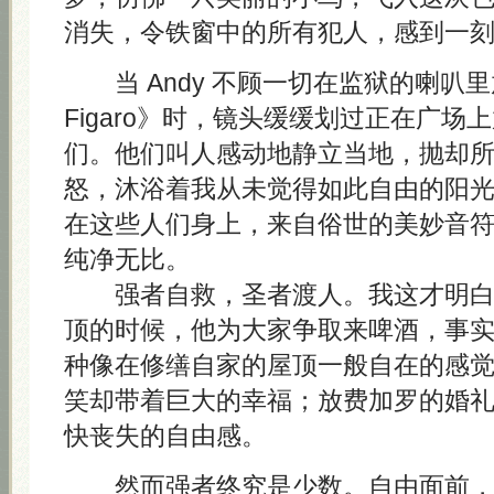
消失，令铁窗中的所有犯人，感到一
当 Andy 不顾一切在监狱的喇叭里放《L
Figaro》时，镜头缓缓划过正在广场
们。他们叫人感动地静立当地，抛却
怒，沐浴着我从未觉得如此自由的阳
在这些人们身上，来自俗世的美妙音
纯净无比。
强者自救，圣者渡人。我这才明白 A
顶的时候，他为大家争取来啤酒，事
种像在修缮自家的屋顶一般自在的感
笑却带着巨大的幸福；放费加罗的婚
快丧失的自由感。
然而强者终究是少数。自由面前，