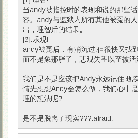
[1].理智!
当andy被指控时的表现和说的那些
容。andy与监狱内所有其他被冤的人
出，理智后的结果。
[2].乐观!
andy被冤后，有消沉过,但很快又找
而不是象那胖子，悲观失望以至被活
….
我们是不是应该把Andy永远记住.现
情先想想Andy会怎么做，我们心中
理的想法呢?
——————
是不是脱离了现实???:afraid: