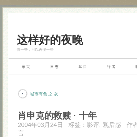
这样好的夜晚
慢一些，可以再慢一些
家 页
日 志
耳 目
行 者
城市有色 之 灰
肖申克的救赎 · 十年
2004年03月24日
标签：
影评
,
观后感
作
言