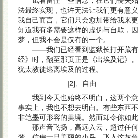
试着留住一些信念，在它们丧失殆
法最终实现，也许无法让我们更有意
我自己而言，它们只会愈加带给我来
知道我有多需要这样的虚伪与自欺，
梦，但我不会是仅有的一个。
——我们已经看到监狱长打开藏有 A
经》时，翻至那页正是《出埃及记》
犹太教徒逃离埃及的过程。
[2]、自由
我到今天也始终不明白，这两个意
事实上，我也不想去明白。有些东西
非笔墨可形容的美境。然而却令你如
那声音飞扬，高远入云，超过任何
梦，仿佛一只美丽的小鸟，飞入这灰