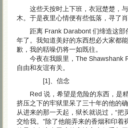
这些天按时上下班，衣冠楚楚，与
木。于是夜里心情便有些低落，寻了
距离 Frank Darabont 们缔造
年了。我知道美好的东西想必大家都
歉，我的聒噪仍将一如既往。
今夜在我眼里，The Shawshank Re
自由和友谊有关。
[1]、信念
Red 说，希望是危险的东西，是
挤压之下的牢狱里呆了三十年的他的
从进来的那一天起，狱长就说过，“把
交给我。”除了他能弄来的香烟和印着