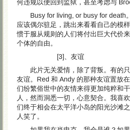
何违规以便回到监狱，甚至考虑与 Broo
Busy for living, or busy for
应该偶尔驻足，跳出来看看自己的模
惯于服从规则的人们将付出巨大代价
个体的自由。
[3]、友谊
此片无关爱情，除了背叛。有的只
友谊。Red 和 Andy 的那种友谊置
们纷繁俗世中的友情来得更加纯粹和
人，然而洞悉一切，心意契合。我喜
们终于相会在太平洋小岛的阳光沙滩
人笑了。
如果我在肖申克，我会是谁？如果