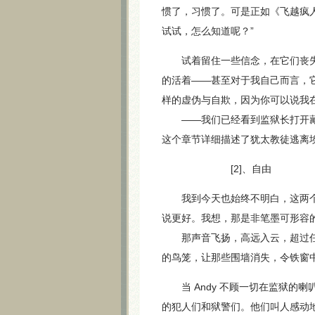
惯了，习惯了。可是正如《飞越疯人院》（On
试试，怎么知道呢？”
试着留住一些信念，在它们丧失
的活着——甚至对于我自己而言，
样的虚伪与自欺，因为你可以说我
——我们已经看到监狱长打开藏有
这个章节详细描述了犹太教徒逃离
[2]、自由
我到今天也始终不明白，这两个
说更好。我想，那是非笔墨可形容
那声音飞扬，高远入云，超过任
的鸟笼，让那些围墙消失，令铁窗
当 Andy 不顾一切在监狱的喇叭里放
的犯人们和狱警们。他们叫人感动