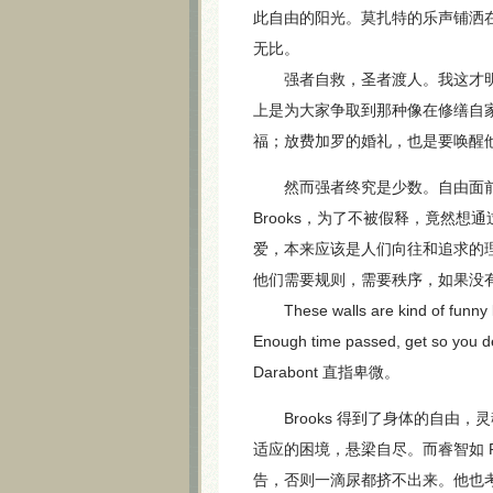
此自由的阳光。莫扎特的乐声铺洒
无比。
强者自救，圣者渡人。我这才明白
上是为大家争取到那种像在修缮自
福；放费加罗的婚礼，也是要唤醒
然而强者终究是少数。自由面前
Brooks，为了不被假释，竟然
爱，本来应该是人们向往和追求的理想
他们需要规则，需要秩序，如果没
These walls are kind of funny lik
Enough time passed, get so you d
Darabont 直指卑微。
Brooks 得到了身体的自由，
适应的困境，悬梁自尽。而睿智如 
告，否则一滴尿都挤不出来。他也考虑