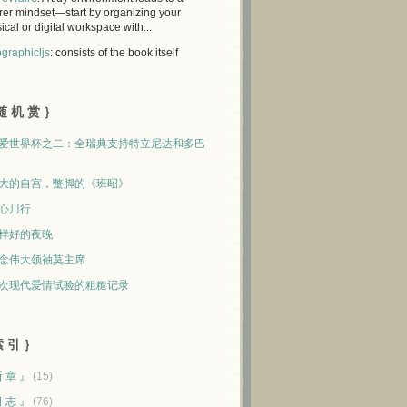
rer mindset—start by organizing your
ical or digital workspace with...
graphicljs
: consists of the book itself
随 机 赏 ｝
爱世界杯之二：全瑞典支持特立尼达和多巴
大的自宫，蹩脚的《班昭》
心川行
样好的夜晚
念伟大领袖莫主席
次现代爱情试验的粗糙记录
 引 ｝
断 章 』
(15)
日 志 』
(76)