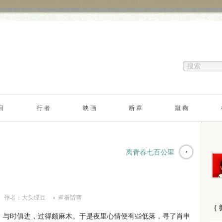
目
行 者
映 画
断 章
蹴 鞠
离青春七百公里
作者：
大头绿豆
查看留言
｛ 
与时俱进，过得颇麻木。于是夜里心情便有些低落，寻了肖申