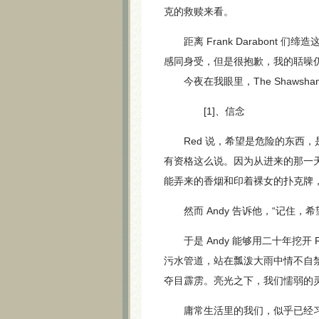
克的救赎来看。
距离 Frank Darabont
感同身受，但是很抱歉，我的聒噪
今夜在我眼里，The Shawshan
[1]、信念
Red 说，希望是危险的东西，
有资格这么说。因为从进来的那一天
能弄来的香烟和印着裸女的扑克牌
然而 Andy 告诉他，“记住，
于是 Andy 能够用二十年挖开
污水管道，站在瓢泼大雨中情不自
夺目霹雳。亮光之下，我们懦弱的灵
庸常生活里的我们，似乎已经习惯