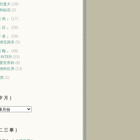
的厦大
(18)
狗如花
(2)
映 画 』
(17)
耳 目 』
(28)
行 者 』
(29)
洲见闻录
(5)
蹴 鞠 』
(48)
♥ INTER
(23)
爱世界杯
(8)
洲杯乱弹
(13)
类
(1)
岁 月 ｝
二 三 事 ｝