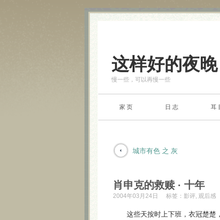
这样好的夜晚
慢一些，可以再慢一些
家 页
日 志
耳 
城市有色 之 灰
肖申克的救赎 · 十年
2004年03月24日
标签：
影评
,
观后感
这些天按时上下班，衣冠楚楚，