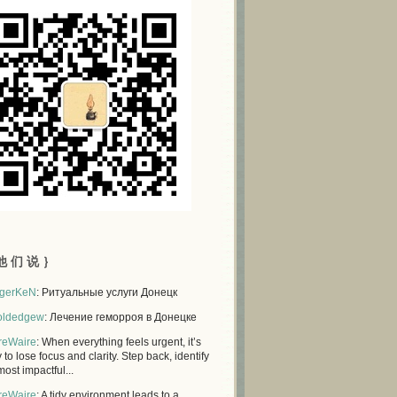
他 们 说 ｝
gerKeN
: Ритуальные услуги Донецк
oldedgew
: Лечение геморроя в Донецке
reWaire
: When everything feels urgent, it’s
 to lose focus and clarity. Step back, identify
most impactful...
reWaire
: A tidy environment leads to a