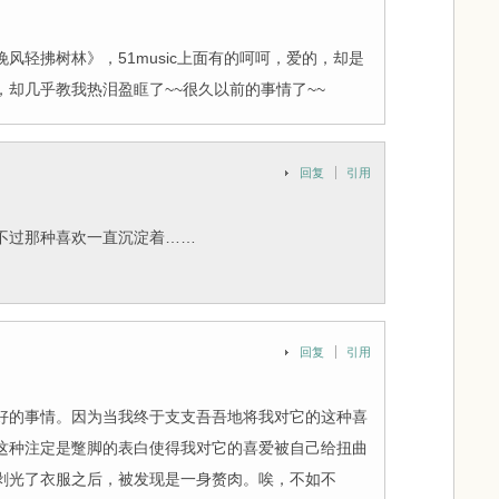
风轻拂树林》，51music上面有的呵呵，爱的，却是
却几乎教我热泪盈眶了~~很久以前的事情了~~
回复
引用
不过那种喜欢一直沉淀着……
回复
引用
好的事情。因为当我终于支支吾吾地将我对它的这种喜
这种注定是蹩脚的表白使得我对它的喜爱被自己给扭曲
剥光了衣服之后，被发现是一身赘肉。唉，不如不