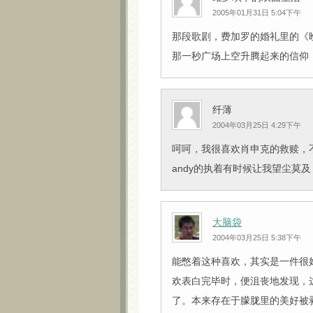
2005年01月31日 5:04下午
那段歌剧，费加罗的婚礼里的《晚
那一秒广场上空升腾起来的信仰，
纤薄
2004年03月25日 4:29下午
呵呵，我很喜欢肖申克的救赎，
andy的执着有时候让我望尘莫及
大脑袋
2004年03月25日 5:38下午
能憋着这种喜欢，其实是一件很
欢表白完毕时，便沮丧地发现，
了。本来存在于朦胧里的美好被