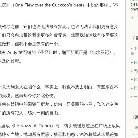
clea
e Flew over the Cuckcoo’s Nest）中说的那样，“不
phys
Holo
殆尽之前。它们也许无法最终实现，也许无法让我们更有意义
它们只会愈加带给我来更多的虚无感。然而我知道我有多需要这
｛ 
在做梦，但我不会是仅有的一个。
»
不
 Andy 凿石锤的《圣经》时，翻至那页正是《出埃及记》。
哥
埃及的过程。
»
伟
»
无
»
这
意大利女人在唱什么。事实上，我也不想去明白。有些东西不
»
怀
的美境。然而却令你如此心伤。
»
一
何在禁锢中的囚犯们所梦，仿佛一只美丽的小鸟，飞入这灰色
中的所有犯人，感到一刻的自由。
｛索
《Le Nozze di Figaro》时，镜头缓缓划过正在广场上放风
『 
地静立当地，抛却所有愤懑，狠毒和怨怒，沐浴着我从未觉得如
『 