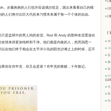
» [
usy for death。步履匆匆的人们也许应该偶尔驻足，跳出来看看自己的模
» [
则的人们将付出巨大代价来习惯本来属于每一个个体的自由。
» [
｛ 
监狱中的男人间的友谊。Red 和 Andy 的那种友谊置放在
»
肖
的友情来得更加纯粹和干净。他们都是内敛的人，然而洞悉一
»
小
所以在他们终于相会在太平洋小岛的阳光沙滩之上的时候，忍不
»
蓝
»
像
果你在肖申克，你又会是谁？肖申克的救赎，十年散记。
»
第
»
Ch
(118
»
无
»
第
»
但