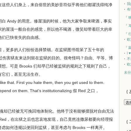
我
在这些人们身上，来自俗世的美妙音符似乎将他们都濯洗得纯净
有
『 
 Andy 的用意。修屋顶的时候，他为大家争取来啤酒，事实
『 
家的屋顶一般自在的感觉，所以他不喝酒，微笑却带着巨大的幸
『 
他们已快丧失的自由感。
欧
『 
，更多的人们纷纷选择禁锢。在监狱图书馆呆了五十年的
i 
想通过伤害狱友来达到留在监狱的目的。很奇怪吗？自由、平等、博
不
欧
。可是 Brooks 们却早已经被监狱的规则之下规则了自己，
未分
有它们，甚至无法生存。
e that. First you hate them, then you get used to them.
epend on them. That’s institutionalizing.假 Red 之口，
｛ 
灵魂却已经被无可挽回地体制化。他终于没有能够摆脱对自由无法
Red，在出狱之后也悲哀地发现，自己竟然连撒尿都要向经理报
｛ 
如何违规以便回到监狱，甚至考虑与 Brooks 一样离开。