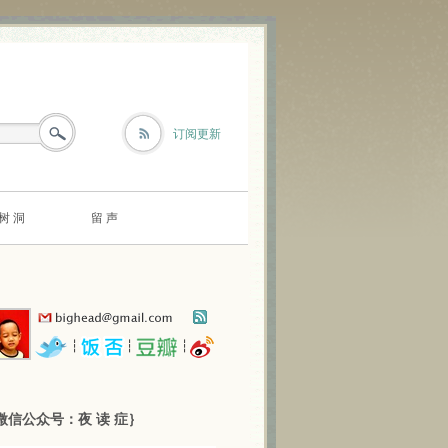
订阅更新
树 洞
留 声
┆
┆
┆
微信公众号：夜 读 症｝