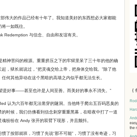
 们缔造这部伟大的作品已经有十年了。我知道美好的东西想必大家都能
仍将一如既往。
k Redemption 与信念、自由和友谊有关。
是精神苦闷的根源。重重挤压之下的牢狱里呆了三十年的他的确
起，狱长就说过，“把灵魂交给上帝，把身体交给我。”除了他
，任何其他异动在这个黑暗的高墙之内似乎都无法生长。
｛ 
希望是好事——甚至也许是人间至善。而美好的事永不消失。”
Rod
 Red 认为六百年都无法凿穿的隧洞。当他终于爬出五百码恶臭的
Har
禁的时候，我们仿佛看到信念刺穿重重黑幕，在暗夜中打了一道
And
魂纷纷在 Andy 张开的双臂下现形，并且颤抖。
easy
the 
了按部就班，习惯了先说“那不可能”，习惯了没有奇迹，习
And