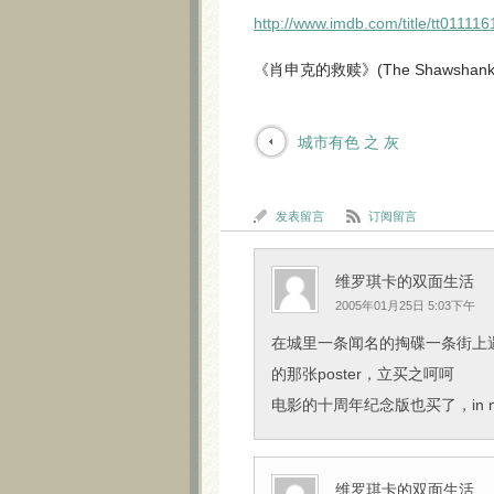
http://www.imdb.com/title/tt011116
《肖申克的救赎》(The Shawshank R
城市有色 之 灰
发表留言
订阅留言
维罗琪卡的双面生活
2005年01月25日 5:03下午
在城里一条闻名的掏碟一条街上遇见了Sh
的那张poster，立买之呵呵
电影的十周年纪念版也买了，in memor
维罗琪卡的双面生活