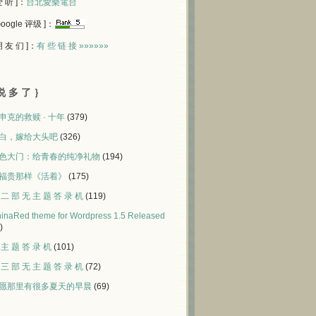
 爱 听 ]：
台北愛樂電台
 Google 评级 ]：
 朋 友 们 ]：
有 些 链 接 »»»»»»
说 多 了 ｝
申克的救赎 · 十年
(379)
白，嫁给大头吧
(326)
色大门：给青春的纯净礼物
(194)
福贵那样《活着》
(175)
 二 部 无 主 题 答 录 机
(119)
inaRed theme for Wordpress 1.5 Released
)
 主 题 答 录 机
(101)
 三 部 无 主 题 答 录 机
(72)
愿那里有很多夏天的早晨
(69)