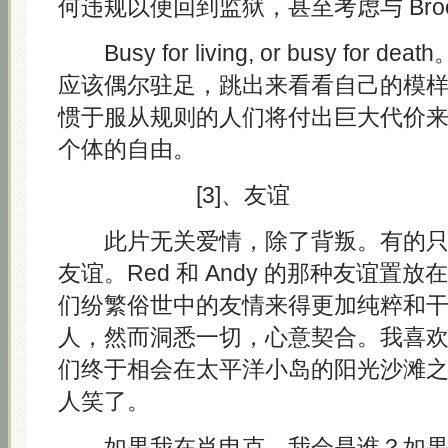
何违规以便回到监狱，甚至考虑与 Broo
Busy for living, or busy for
应该偶尔驻足，跳出来看看自己的模
惯于服从规则的人们将付出巨大代价
个体的自由。
[3]、友谊
此片无关爱情，除了背叛。有的只
友谊。Red 和 Andy 的那种友谊置
们纷繁俗世中的友情来得更加纯粹和
人，然而洞悉一切，心意契合。我喜
们终于相会在太平洋小岛的阳光沙滩
人笑了。
如果我在肖申克，我会是谁？如果