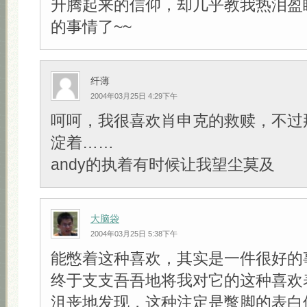
升腾起来的信仰，却几乎教我热泪盈
的事情了~~
纤薄
2004年03月25日 4:29下午
呵呵，我很喜欢肖申克的救赎，不过
淀着……
andy的执着有时候让我望尘莫及
大脑袋
2004年03月25日 5:38下午
能憋着这种喜欢，其实是一件很好的
终于支支吾吾地将我对它的这种喜欢
沮丧地发现，这种注定是蹩脚的表白