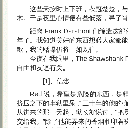
这些天按时上下班，衣冠楚楚，与
木。于是夜里心情便有些低落，寻了
距离 Frank Darabont 们缔造
年了。我知道美好的东西想必大家都
歉，我的聒噪仍将一如既往。
今夜在我眼里，The Shawshank Re
自由和友谊有关。
[1]、信念
Red 说，希望是危险的东西，是
挤压之下的牢狱里呆了三十年的他的
从进来的那一天起，狱长就说过，“把
交给我。”除了他能弄来的香烟和印着