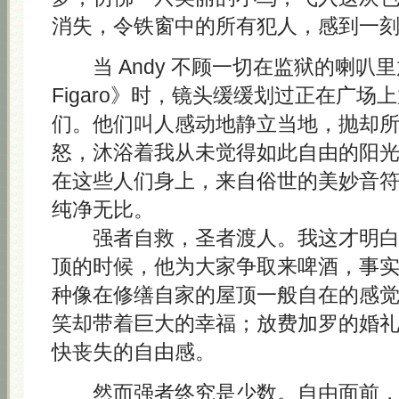
消失，令铁窗中的所有犯人，感到一
当 Andy 不顾一切在监狱的喇叭里放《L
Figaro》时，镜头缓缓划过正在广场
们。他们叫人感动地静立当地，抛却
怒，沐浴着我从未觉得如此自由的阳
在这些人们身上，来自俗世的美妙音
纯净无比。
强者自救，圣者渡人。我这才明白 A
顶的时候，他为大家争取来啤酒，事
种像在修缮自家的屋顶一般自在的感
笑却带着巨大的幸福；放费加罗的婚
快丧失的自由感。
然而强者终究是少数。自由面前，