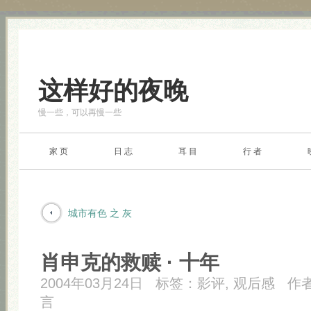
这样好的夜晚
慢一些，可以再慢一些
家 页
日 志
耳 目
行 者
城市有色 之 灰
肖申克的救赎 · 十年
2004年03月24日
标签：
影评
,
观后感
作
言