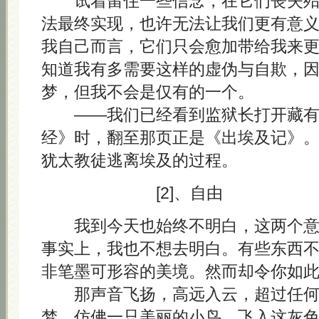
试着留住一些信念，在它们丧失殆
法最终实现，也许无法让我们更有意
我自己而言，它们只会愈加带给我来
知道我有多需要这样的虚伪与自欺，
梦，但我不会是仅有的一个。
——我们已经看到监狱长打开藏有 A
经》时，翻至那页正是《出埃及记》
犹太教徒逃离埃及的过程。
[2]、自由
我到今天也始终不明白，这两个意
事实上，我也不想去明白。有些东西
非笔墨可形容的美境。然而却令你如
那声音飞扬，高远入云，超过任何
梦，仿佛一只美丽的小鸟，飞入这灰