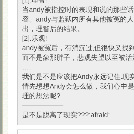
[1].理智!
当andy被指控时的表现和说的那些
容。andy与监狱内所有其他被冤的人
出，理智后的结果。
[2].乐观!
andy被冤后，有消沉过,但很快又找
而不是象那胖子，悲观失望以至被活
….
我们是不是应该把Andy永远记住.现
情先想想Andy会怎么做，我们心中
理的想法呢?
——————
是不是脱离了现实???:afraid: