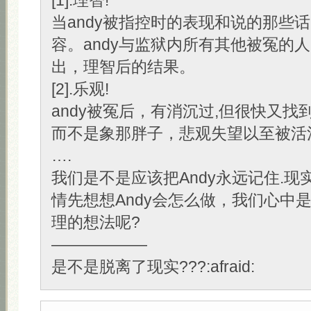
[1].理智!
当andy被指控时的表现和说的那些
容。andy与监狱内所有其他被冤的人
出，理智后的结果。
[2].乐观!
andy被冤后，有消沉过,但很快又找
而不是象那胖子，悲观失望以至被活
….
我们是不是应该把Andy永远记住.现
情先想想Andy会怎么做，我们心中
理的想法呢?
——————
是不是脱离了现实???:afraid: