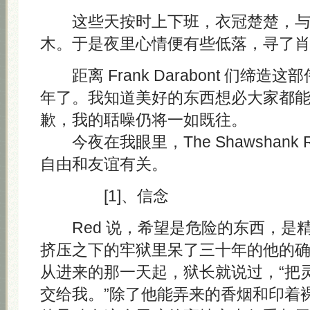
这些天按时上下班，衣冠楚楚，与
木。于是夜里心情便有些低落，寻了
距离 Frank Darabont 们缔造
年了。我知道美好的东西想必大家都
歉，我的聒噪仍将一如既往。
今夜在我眼里，The Shawshank Re
自由和友谊有关。
[1]、信念
Red 说，希望是危险的东西，是
挤压之下的牢狱里呆了三十年的他的
从进来的那一天起，狱长就说过，“把
交给我。”除了他能弄来的香烟和印着