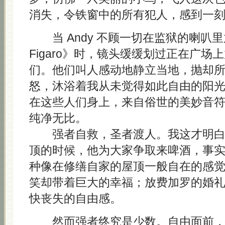
消失，令铁窗中的所有犯人，感到一
当 Andy 不顾一切在监狱的喇叭里放《L
Figaro》时，镜头缓缓划过正在广场
们。他们叫人感动地静立当地，抛却
怒，沐浴着我从未觉得如此自由的阳
在这些人们身上，来自俗世的美妙音
纯净无比。
强者自救，圣者渡人。我这才明白 A
顶的时候，他为大家争取来啤酒，事
种像在修缮自家的屋顶一般自在的感
笑却带着巨大的幸福；放费加罗的婚
快丧失的自由感。
然而强者终究是少数。自由面前，