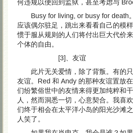
何违规以便回到监狱，甚至考虑与 Broo
Busy for living, or busy for
应该偶尔驻足，跳出来看看自己的模
惯于服从规则的人们将付出巨大代价
个体的自由。
[3]、友谊
此片无关爱情，除了背叛。有的只
友谊。Red 和 Andy 的那种友谊置
们纷繁俗世中的友情来得更加纯粹和
人，然而洞悉一切，心意契合。我喜
们终于相会在太平洋小岛的阳光沙滩
人笑了。
如果我在肖申克，我会是谁？如果