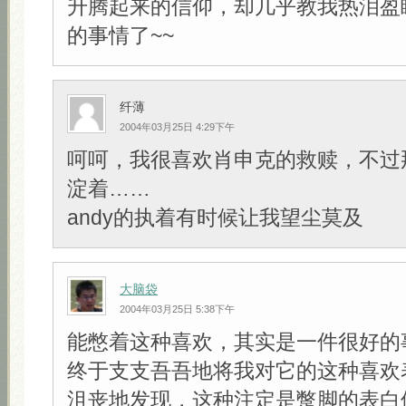
升腾起来的信仰，却几乎教我热泪盈
的事情了~~
纤薄
2004年03月25日 4:29下午
呵呵，我很喜欢肖申克的救赎，不过
淀着……
andy的执着有时候让我望尘莫及
大脑袋
2004年03月25日 5:38下午
能憋着这种喜欢，其实是一件很好的
终于支支吾吾地将我对它的这种喜欢
沮丧地发现，这种注定是蹩脚的表白