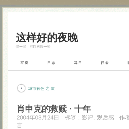
这样好的夜晚
慢一些，可以再慢一些
家 页
日 志
耳 目
行 者
城市有色 之 灰
肖申克的救赎 · 十年
2004年03月24日
标签：
影评
,
观后感
作
言