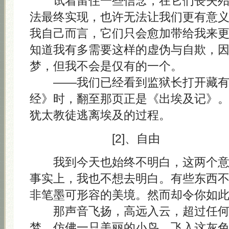
试着留住一些信念，在它们丧失殆
法最终实现，也许无法让我们更有意
我自己而言，它们只会愈加带给我来
知道我有多需要这样的虚伪与自欺，
梦，但我不会是仅有的一个。
——我们已经看到监狱长打开藏有 A
经》时，翻至那页正是《出埃及记》
犹太教徒逃离埃及的过程。
[2]、自由
我到今天也始终不明白，这两个意
事实上，我也不想去明白。有些东西
非笔墨可形容的美境。然而却令你如
那声音飞扬，高远入云，超过任何
梦，仿佛一只美丽的小鸟，飞入这灰