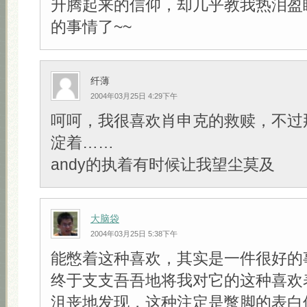
升腾起来的信仰，却几乎教我热泪盈
的事情了~~
纤薄
2004年03月25日 4:29下午
呵呵，我很喜欢肖申克的救赎，不过
淀着……
andy的执着有时候让我望尘莫及
大脑袋
2004年03月25日 5:38下午
能憋着这种喜欢，其实是一件很好的
终于支支吾吾地将我对它的这种喜欢
沮丧地发现，这种注定是蹩脚的表白