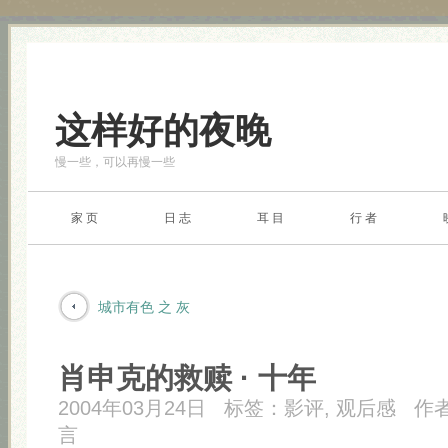
这样好的夜晚
慢一些，可以再慢一些
家 页
日 志
耳 目
行 者
城市有色 之 灰
肖申克的救赎 · 十年
2004年03月24日
标签：
影评
,
观后感
作
言