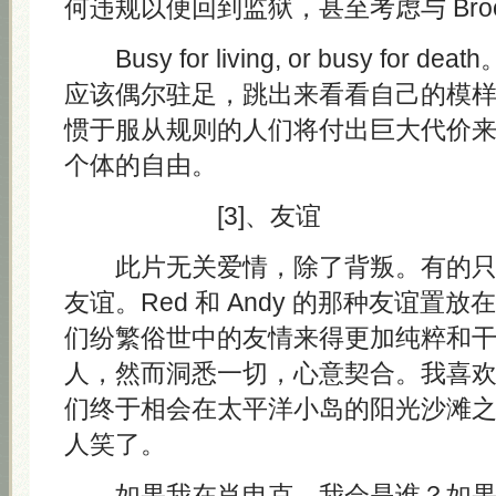
何违规以便回到监狱，甚至考虑与 Broo
Busy for living, or busy for
应该偶尔驻足，跳出来看看自己的模
惯于服从规则的人们将付出巨大代价
个体的自由。
[3]、友谊
此片无关爱情，除了背叛。有的只
友谊。Red 和 Andy 的那种友谊置
们纷繁俗世中的友情来得更加纯粹和
人，然而洞悉一切，心意契合。我喜
们终于相会在太平洋小岛的阳光沙滩
人笑了。
如果我在肖申克，我会是谁？如果