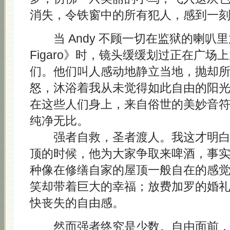
消失，令铁窗中的所有犯人，感到一
当 Andy 不顾一切在监狱的喇叭里放《L
Figaro》时，镜头缓缓划过正在广场
们。他们叫人感动地静立当地，抛却
怒，沐浴着我从未觉得如此自由的阳
在这些人们身上，来自俗世的美妙音
纯净无比。
强者自救，圣者渡人。我这才明白 A
顶的时候，他为大家争取来啤酒，事
种像在修缮自家的屋顶一般自在的感
笑却带着巨大的幸福；放费加罗的婚
快丧失的自由感。
然而强者终究是少数。自由面前，