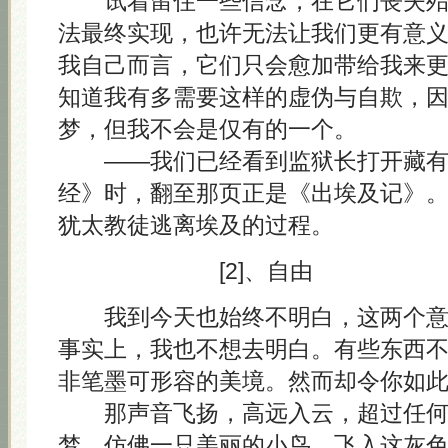
试着留住一些信念，在它们丧失殆
法最终实现，也许无法让我们更有意
我自己而言，它们只会愈加带给我来
知道我有多需要这样的虚伪与自欺，
梦，但我不会是仅有的一个。
——我们已经看到监狱长打开藏有 A
经》时，翻至那页正是《出埃及记》
犹太教徒逃离埃及的过程。
[2]、自由
我到今天也始终不明白，这两个意
事实上，我也不想去明白。有些东西
非笔墨可形容的美境。然而却令你如
那声音飞扬，高远入云，超过任何
梦，仿佛一只美丽的小鸟，飞入这灰