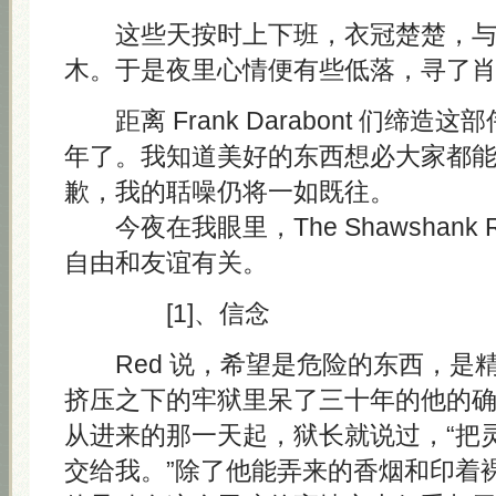
这些天按时上下班，衣冠楚楚，与
木。于是夜里心情便有些低落，寻了
距离 Frank Darabont 们缔造
年了。我知道美好的东西想必大家都
歉，我的聒噪仍将一如既往。
今夜在我眼里，The Shawshank Re
自由和友谊有关。
[1]、信念
Red 说，希望是危险的东西，是
挤压之下的牢狱里呆了三十年的他的
从进来的那一天起，狱长就说过，“把
交给我。”除了他能弄来的香烟和印着