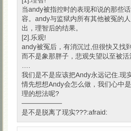
[1].理智!
当andy被指控时的表现和说的那些
容。andy与监狱内所有其他被冤的人
出，理智后的结果。
[2].乐观!
andy被冤后，有消沉过,但很快又找
而不是象那胖子，悲观失望以至被活
….
我们是不是应该把Andy永远记住.现
情先想想Andy会怎么做，我们心中
理的想法呢?
——————
是不是脱离了现实???:afraid: