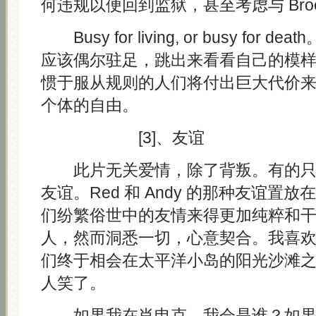
何违规以便回到监狱，甚至考虑与 Broo
Busy for living, or busy for
应该偶尔驻足，跳出来看看自己的模
惯于服从规则的人们将付出巨大代价
个体的自由。
[3]、友谊
此片无关爱情，除了背叛。有的只
友谊。Red 和 Andy 的那种友谊置
们纷繁俗世中的友情来得更加纯粹和
人，然而洞悉一切，心意契合。我喜
们终于相会在太平洋小岛的阳光沙滩
人笑了。
如果我在肖申克，我会是谁？如果