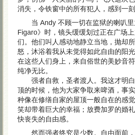
消失，令铁窗中的所有犯人，感到一
当 Andy 不顾一切在监狱的喇叭里放《L
Figaro》时，镜头缓缓划过正在广场
们。他们叫人感动地静立当地，抛却
怒，沐浴着我从未觉得如此自由的阳
在这些人们身上，来自俗世的美妙音
纯净无比。
强者自救，圣者渡人。我这才明白 A
顶的时候，他为大家争取来啤酒，事
种像在修缮自家的屋顶一般自在的感
笑却带着巨大的幸福；放费加罗的婚
快丧失的自由感。
然而强者终究是少数。自由面前，