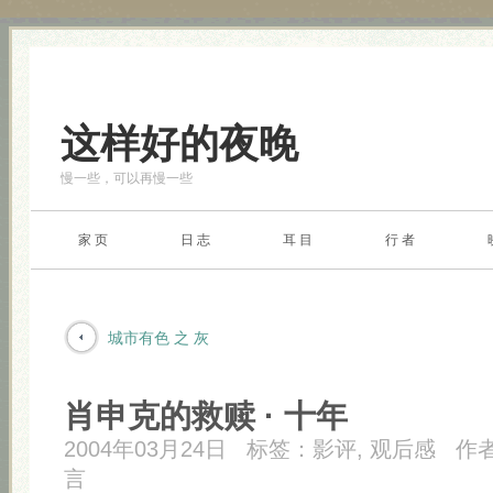
这样好的夜晚
慢一些，可以再慢一些
家 页
日 志
耳 目
行 者
城市有色 之 灰
肖申克的救赎 · 十年
2004年03月24日
标签：
影评
,
观后感
作
言