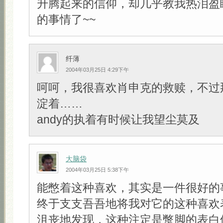
升腾起来的信仰，却几乎教我热泪盈
的事情了~~
纤薄
2004年03月25日 4:29下午
呵呵，我很喜欢肖申克的救赎，不过
淀着……
andy的执着有时候让我望尘莫及
大脑袋
2004年03月25日 5:38下午
能憋着这种喜欢，其实是一件很好的
终于支支吾吾地将我对它的这种喜欢
沮丧地发现，这种注定是蹩脚的表白