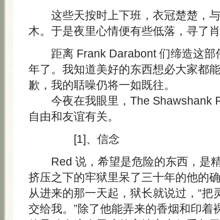
这些天按时上下班，衣冠楚楚，与
木。于是夜里心情便有些低落，寻了
距离 Frank Darabont 们缔造
年了。我知道美好的东西想必大家都
歉，我的聒噪仍将一如既往。
今夜在我眼里，The Shawshank Re
自由和友谊有关。
[1]、信念
Red 说，希望是危险的东西，是
挤压之下的牢狱里呆了三十年的他的
从进来的那一天起，狱长就说过，“把
交给我。”除了他能弄来的香烟和印着