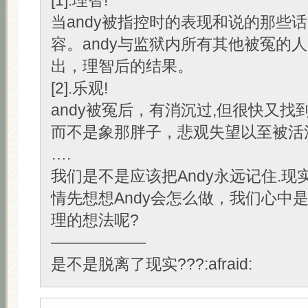
[1].理智!
当andy被指控时的表现和说的那些
容。andy与监狱内所有其他被冤的人
出，理智后的结果。
[2].乐观!
andy被冤后，有消沉过,但很快又找
而不是象那胖子，悲观失望以至被活
….
我们是不是应该把Andy永远记住.现
情先想想Andy会怎么做，我们心中
理的想法呢?
——————
是不是脱离了现实???:afraid: