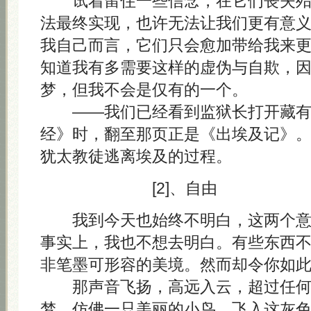
试着留住一些信念，在它们丧失殆
法最终实现，也许无法让我们更有意
我自己而言，它们只会愈加带给我来
知道我有多需要这样的虚伪与自欺，
梦，但我不会是仅有的一个。
——我们已经看到监狱长打开藏有 A
经》时，翻至那页正是《出埃及记》
犹太教徒逃离埃及的过程。
[2]、自由
我到今天也始终不明白，这两个意
事实上，我也不想去明白。有些东西
非笔墨可形容的美境。然而却令你如
那声音飞扬，高远入云，超过任何
梦，仿佛一只美丽的小鸟，飞入这灰