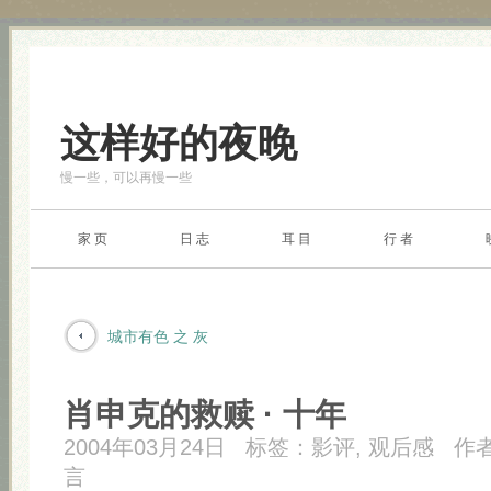
这样好的夜晚
慢一些，可以再慢一些
家 页
日 志
耳 目
行 者
城市有色 之 灰
肖申克的救赎 · 十年
2004年03月24日
标签：
影评
,
观后感
作
言