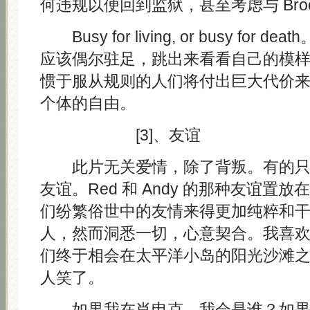
何违规以便回到监狱，甚至考虑与 Broo
Busy for living, or busy for
应该偶尔驻足，跳出来看看自己的模
惯于服从规则的人们将付出巨大代价
个体的自由。
[3]、友谊
此片无关爱情，除了背叛。有的只
友谊。Red 和 Andy 的那种友谊置
们纷繁俗世中的友情来得更加纯粹和
人，然而洞悉一切，心意契合。我喜
们终于相会在太平洋小岛的阳光沙滩
人笑了。
如果我在肖申克，我会是谁？如果