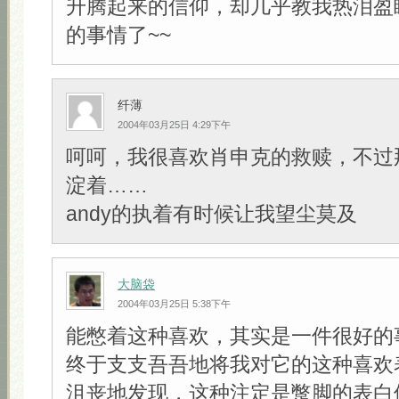
升腾起来的信仰，却几乎教我热泪盈
的事情了~~
纤薄
2004年03月25日 4:29下午
呵呵，我很喜欢肖申克的救赎，不过
淀着……
andy的执着有时候让我望尘莫及
大脑袋
2004年03月25日 5:38下午
能憋着这种喜欢，其实是一件很好的
终于支支吾吾地将我对它的这种喜欢
沮丧地发现，这种注定是蹩脚的表白