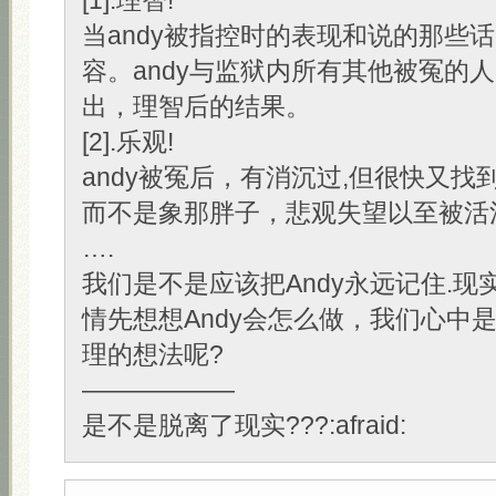
[1].理智!
当andy被指控时的表现和说的那些
容。andy与监狱内所有其他被冤的人
出，理智后的结果。
[2].乐观!
andy被冤后，有消沉过,但很快又找
而不是象那胖子，悲观失望以至被活
….
我们是不是应该把Andy永远记住.现
情先想想Andy会怎么做，我们心中
理的想法呢?
——————
是不是脱离了现实???:afraid: