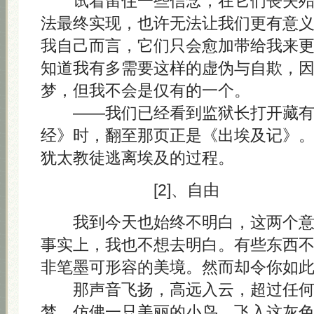
试着留住一些信念，在它们丧失殆
法最终实现，也许无法让我们更有意
我自己而言，它们只会愈加带给我来
知道我有多需要这样的虚伪与自欺，
梦，但我不会是仅有的一个。
——我们已经看到监狱长打开藏有 A
经》时，翻至那页正是《出埃及记》
犹太教徒逃离埃及的过程。
[2]、自由
我到今天也始终不明白，这两个意
事实上，我也不想去明白。有些东西
非笔墨可形容的美境。然而却令你如
那声音飞扬，高远入云，超过任何
梦，仿佛一只美丽的小鸟，飞入这灰