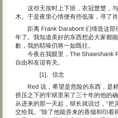
这些天按时上下班，衣冠楚楚，与
木。于是夜里心情便有些低落，寻了
距离 Frank Darabont 们缔造
年了。我知道美好的东西想必大家都
歉，我的聒噪仍将一如既往。
今夜在我眼里，The Shawshank Re
自由和友谊有关。
[1]、信念
Red 说，希望是危险的东西，是
挤压之下的牢狱里呆了三十年的他的
从进来的那一天起，狱长就说过，“把
交给我。”除了他能弄来的香烟和印着