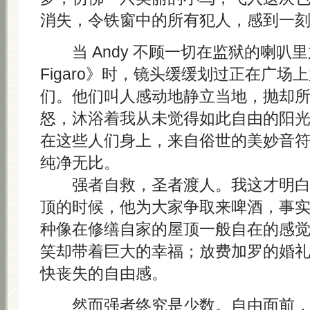
消失，令铁窗中的所有犯人，感到一
当 Andy 不顾一切在监狱的喇叭里放《L
Figaro》时，镜头缓缓划过正在广场
们。他们叫人感动地静立当地，抛却
怒，沐浴着我从未觉得如此自由的阳
在这些人们身上，来自俗世的美妙音
纯净无比。
强者自救，圣者渡人。我这才明白 A
顶的时候，他为大家争取来啤酒，事
种像在修缮自家的屋顶一般自在的感
笑却带着巨大的幸福；放费加罗的婚
快丧失的自由感。
然而强者终究是少数。自由面前，