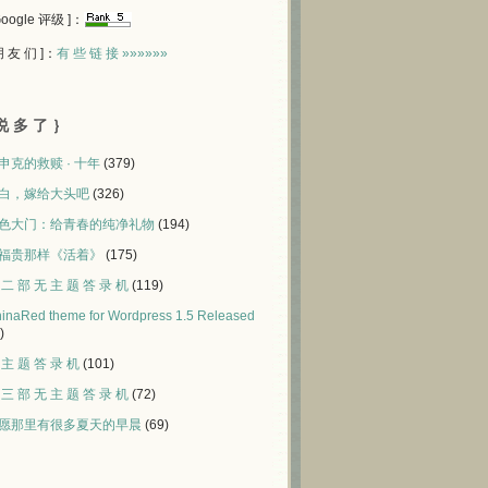
 Google 评级 ]：
 朋 友 们 ]：
有 些 链 接 »»»»»»
说 多 了 ｝
申克的救赎 · 十年
(379)
白，嫁给大头吧
(326)
色大门：给青春的纯净礼物
(194)
福贵那样《活着》
(175)
 二 部 无 主 题 答 录 机
(119)
inaRed theme for Wordpress 1.5 Released
)
 主 题 答 录 机
(101)
 三 部 无 主 题 答 录 机
(72)
愿那里有很多夏天的早晨
(69)