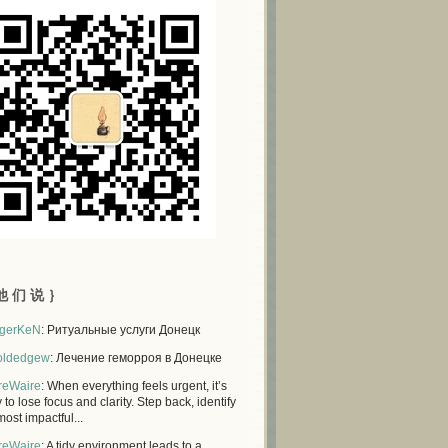
他 们 说 ｝
gerKeN
: Ритуальные услуги Донецк
oldedgew
: Лечение геморроя в Донецке
reWaire
: When everything feels urgent, it’s
 to lose focus and clarity. Step back, identify
most impactful...
reWaire
: A tidy environment leads to a