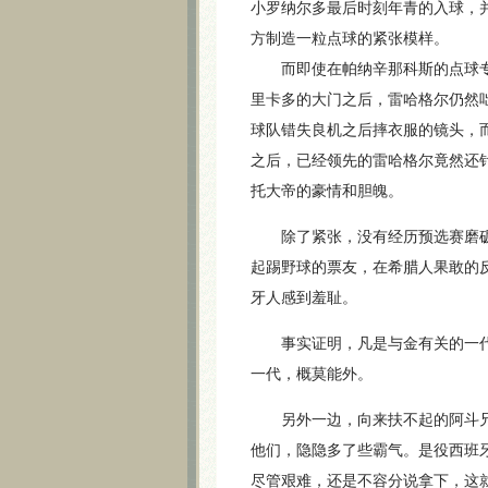
小罗纳尔多最后时刻年青的入球，
方制造一粒点球的紧张模样。
而即使在帕纳辛那科斯的点球专
里卡多的大门之后，雷哈格尔仍然
球队错失良机之后摔衣服的镜头，
之后，已经领先的雷哈格尔竟然还
托大帝的豪情和胆魄。
除了紧张，没有经历预选赛磨砺
起踢野球的票友，在希腊人果敢的
牙人感到羞耻。
事实证明，凡是与金有关的一代
一代，概莫能外。
另外一边，向来扶不起的阿斗兄
他们，隐隐多了些霸气。是役西班
尽管艰难，还是不容分说拿下，这