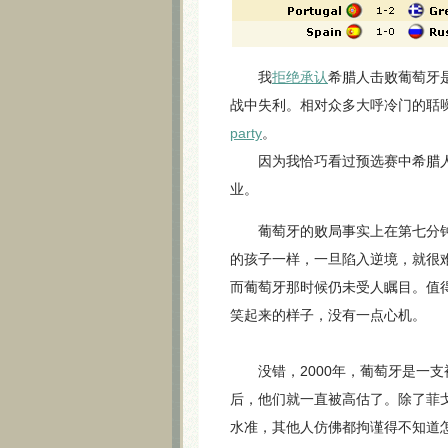
我
拒绝承认
希腊人击败葡萄牙
战中失利。相对众多大呼冷门的聒
party
。
因为我恰巧看过预选赛中希腊人
业。
葡萄牙的败局事实上在第七分
的孩子一样，一旦陷入逆境，就很
而葡萄牙那时候仍未受人瞩目。值
笑起来的样子，没有一点心机。
没错，2000年，葡萄牙是一支被
后，他们就一直被高估了。除了菲
水准，其他人仿佛都拘谨得不知道怎