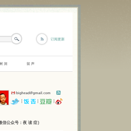
订阅更新
树 洞
留 声
┆
┆
┆
微信公众号：夜 读 症｝