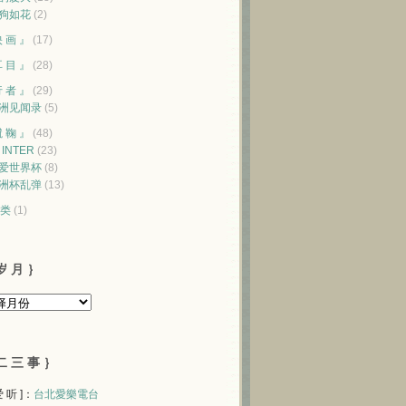
狗如花
(2)
映 画 』
(17)
耳 目 』
(28)
行 者 』
(29)
洲见闻录
(5)
蹴 鞠 』
(48)
♥ INTER
(23)
爱世界杯
(8)
洲杯乱弹
(13)
类
(1)
岁 月 ｝
二 三 事 ｝
 爱 听 ]：
台北愛樂電台