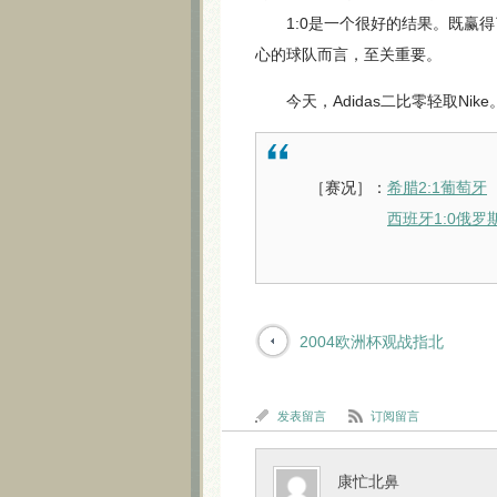
1:0是一个很好的结果。既赢得
心的球队而言，至关重要。
今天，Adidas二比零轻取Nike
［赛况］：
希腊2:1葡萄牙
西班牙1:0俄罗
2004欧洲杯观战指北
发表留言
订阅留言
康忙北鼻