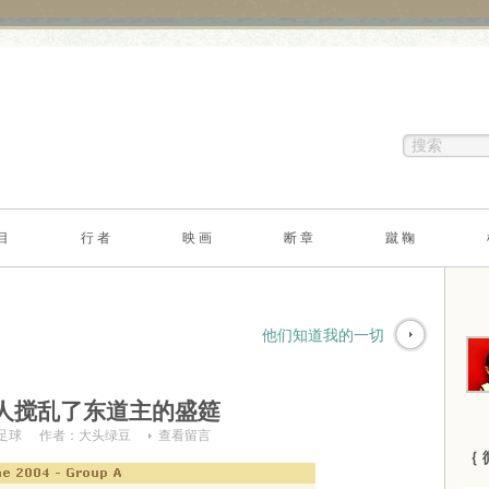
目
行 者
映 画
断 章
蹴 鞠
他们知道我的一切
人搅乱了东道主的盛筵
足球
作者：
大头绿豆
查看留言
｛ 