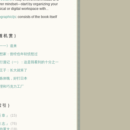
rer mindset—start by organizing your
ical or digital workspace with...
graphicljs
: consists of the book itself
随 机 赏 ｝
一一》道来
想家：曾经也年轻愤怒过
行漫记（一）：这是我看到的十分之一
王子：长大就笨了
炼体魄，好打日本
理和巧克力工厂
 引 ｝
断 章 』
(15)
日 志 』
(76)
的厦大
(18)