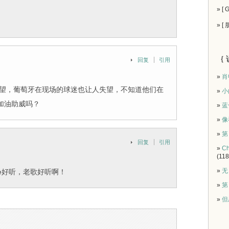
» [
» [
｛ 
回复
引用
»
肖
大感失望，葡萄牙在现场的球迷也让人失望，不知道他们在
»
小
加油助威吗？
»
蓝
»
像
»
第
回复
引用
»
Ch
(118
»
无
bmarine好听，老歌好听啊！
»
第
»
但