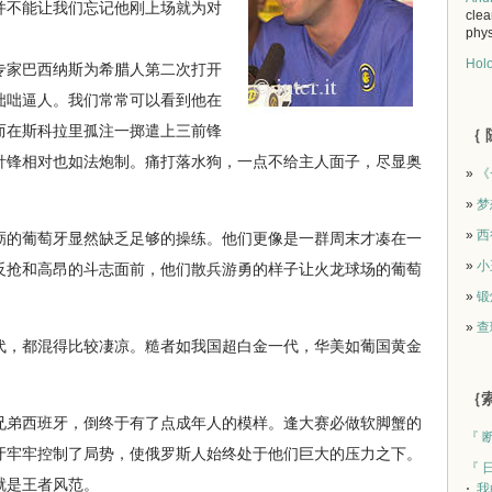
并不能让我们忘记他刚上场就为对
clea
phys
Holo
家巴西纳斯为希腊人第二次打开
咄咄逼人。我们常常可以看到他在
而在斯科拉里孤注一掷遣上三前锋
｛ 
针锋相对也如法炮制。痛打落水狗，一点不给主人面子，尽显奥
»
《
»
梦
»
西
的葡萄牙显然缺乏足够的操练。他们更像是一群周末才凑在一
»
小
反抢和高昂的斗志面前，他们散兵游勇的样子让火龙球场的葡萄
»
锻
»
查
，都混得比较凄凉。糙者如我国超白金一代，华美如葡国黄金
｛索
弟西班牙，倒终于有了点成年人的模样。逢大赛必做软脚蟹的
『 
牙牢牢控制了局势，使俄罗斯人始终处于他们巨大的压力之下。
『 
就是王者风范。
我