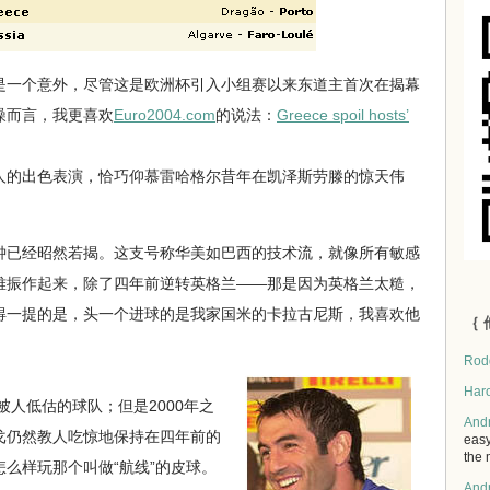
是一个意外，尽管这是欧洲杯引入小组赛以来东道主首次在揭幕
噪而言，我更喜欢
Euro2004.com
的说法：
Greece spoil hosts’
的出色表演，恰巧仰慕雷哈格尔昔年在凯泽斯劳滕的惊天伟
钟已经昭然若揭。这支号称华美如巴西的技术流，就像所有敏感
难振作起来，除了四年前逆转英格兰——那是因为英格兰太糙，
得一提的是，头一个进球的是我家国米的卡拉古尼斯，我喜欢他
｛ 
Rod
Har
人低估的球队；但是2000年之
And
戈仍然教人吃惊地保持在四年前的
easy
the 
么样玩那个叫做“航线”的皮球。
And