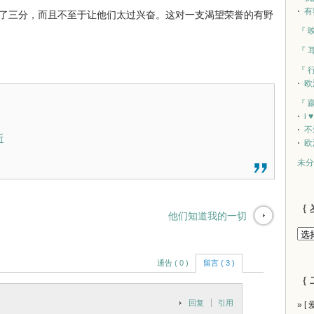
有
了三分，而且不至于让他们太过兴奋。这对一支渴望荣誉的有野
『 
『 
。
『 
欧
『 
i 
不
斯
欧
未分
｛ 
他们知道我的一切
通告 ( 0 )
留言 ( 3 )
｛ 
回复
引用
» [