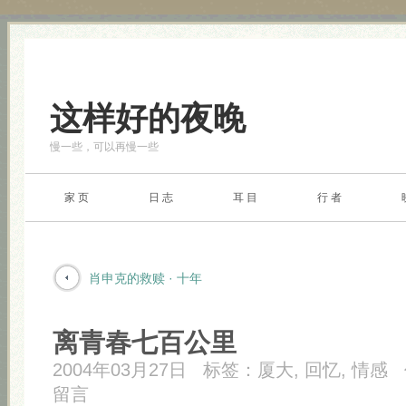
这样好的夜晚
慢一些，可以再慢一些
家 页
日 志
耳 目
行 者
肖申克的救赎 · 十年
离青春七百公里
2004年03月27日
标签：
厦大
,
回忆
,
情感
留言