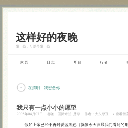
这样好的夜晚
慢一些，可以再慢一些
家 页
日 志
耳 目
行 者
在清明，我想念你
我只有一点小小的愿望
2005年04月07日
标签：
国际米兰
,
足球
作者：
大头绿豆
查看留
假如上帝已经不再钟爱蓝黑色（就像今天凌晨我们看到的那