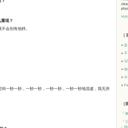
恨？
clea
phys
Holo
么重现？
就不会别有他样。
｛ 
»
蓝
»
不
»
3
»
他
»
今
»
Pa
时间一秒一秒，一秒一秒，一秒一秒，一秒一秒地流逝，我无所
｛索
『 
『 
我