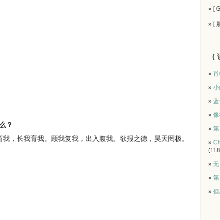
» [
» [
｛ 
»
肖
»
小
»
蓝
»
像
什么？
»
第
畜我，长我育我。顾我复我，出入腹我。欲报之德，昊天罔极。
»
Ch
(118
»
无
»
第
»
但