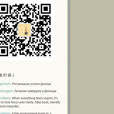
他 们 说 ｝
gerKeN
: Ритуальные услуги Донецк
oldedgew
: Лечение геморроя в Донецке
reWaire
: When everything feels urgent, it’s
 to lose focus and clarity. Step back, identify
most impactful...
reWaire
: A tidy environment leads to a