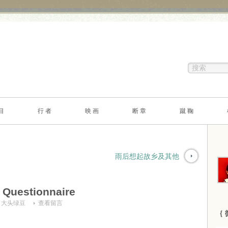
目
行 者
映 画
断 章
蹴 鞠
雨后想起故乡及其他
uestionnaire
：
大头绿豆
查看留言
｛ 