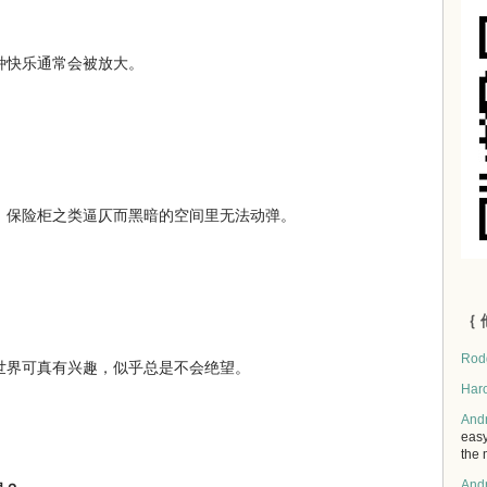
种快乐通常会被放大。
、保险柜之类逼仄而黑暗的空间里无法动弹。
｛ 
Rod
世界可真有兴趣，似乎总是不会绝望。
Har
And
easy
the 
And