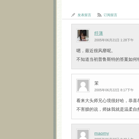
发表留言
订阅留言
纤薄
2005年06月21日 1:28下午
嗯，最近很风靡呢。
不知道当初普鲁斯特的答案如何
茉
2005年06月22日 8:17下午
看来大头师兄心境很好哈，恭喜恭喜
不害臊的说，师妹我就是温柔自然
maomy