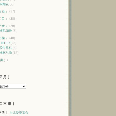
狗如花
(2)
映 画 』
(17)
耳 目 』
(28)
行 者 』
(29)
洲见闻录
(5)
蹴 鞠 』
(48)
♥ INTER
(23)
爱世界杯
(8)
洲杯乱弹
(13)
类
(1)
岁 月 ｝
二 三 事 ｝
 爱 听 ]：
台北愛樂電台