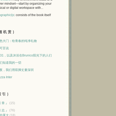
rer mindset—start by organizing your
ical or digital workspace with...
graphicljs
: consists of the book itself
随 机 赏 ｝
色大门：给青春的纯净礼物
可言说
231，以及沐浴在Brunico阳光下的人们
们知道我的一切
夜，我们用双脚丈量深圳
zza Inter
 引 ｝
断 章 』
(15)
日 志 』
(76)
的厦大
(18)