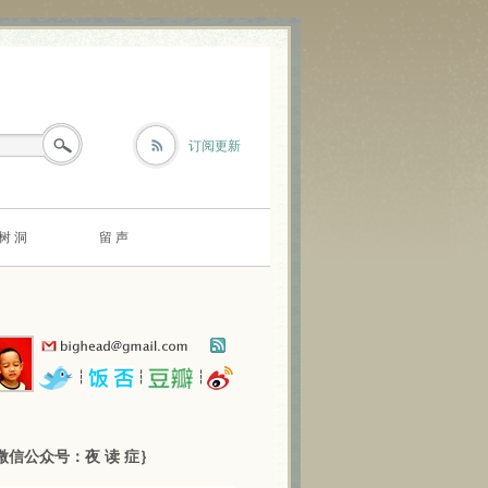
订阅更新
树 洞
留 声
┆
┆
┆
微信公众号：夜 读 症｝