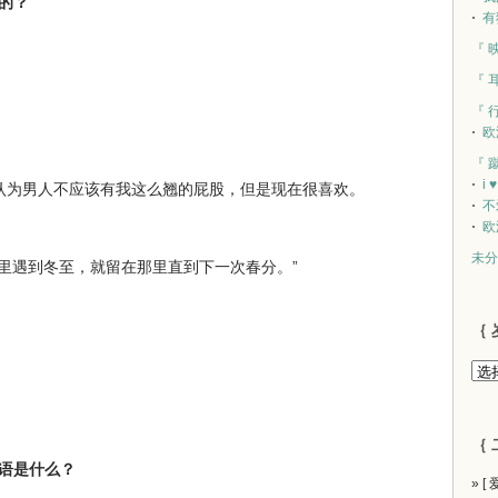
估的？
有
『 
『 
『 
欧
『 
i 
认为男人不应该有我这么翘的屁股，但是现在很喜欢。
不
欧
未分
里遇到冬至，就留在那里直到下一次春分。”
｛ 
｛ 
词语是什么？
» [