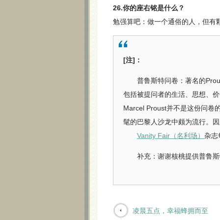
26.你的座右铭是什么？
勉强算吧：做一个通俗的人，但有
[注]：
普鲁斯特问卷：著名的Proust
包括被提问者的生活、思想、价
Marcel Proust并不是
髦的巴黎人沙龙中颇为流行。因此后人将
Vanity Fair（名利场）
杂志
补充：谢谢核桃提供普鲁斯
凌晨五点，幸福蜂拥而至