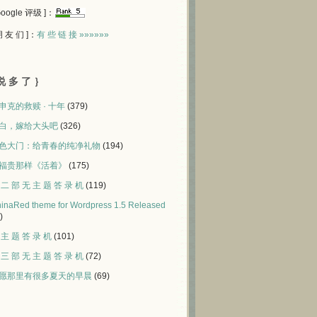
 Google 评级 ]：
 朋 友 们 ]：
有 些 链 接 »»»»»»
说 多 了 ｝
申克的救赎 · 十年
(379)
白，嫁给大头吧
(326)
色大门：给青春的纯净礼物
(194)
福贵那样《活着》
(175)
 二 部 无 主 题 答 录 机
(119)
inaRed theme for Wordpress 1.5 Released
)
 主 题 答 录 机
(101)
 三 部 无 主 题 答 录 机
(72)
愿那里有很多夏天的早晨
(69)