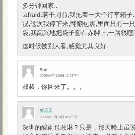
多分钟回家..
:afraid:若干周前,我拖着一大个行李箱
况,这次我停下来,翻翻包裹,里面只有一
袋,我高兴地把袋子套在赤脚上,一路很喧
这时候被别人看,感觉尤其良好.
Sue
2005年07月22日 12:26下午
叔叔，你回来了。。。
猴禾禾
2005年07月23日 3:54下午
深圳的酸雨也敢淋？只是，那天晚上虽