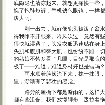
底隐隐也清凉起来。就想更痛快一些
换了拖鞋短裤，手机钱包眼镜，一样
泼大雨。
刚一出去，就好像兜头被泼了盆水
得我睁不开眼来。冷风吹过，竟然有
很快就湿透了，头发衣服迅速贴在身
头肌和腹肌和臀大肌，也纷纷不顾一
的姑娘不禁多看了几眼，目光是那么
极了——难道，难道身材好也是错吗
雨水顺着脸颊流下来，抹一抹眼，
里，渐渐有了悲壮的感觉。
路旁的屋檐下都是避雨的，这样大
都有些沮丧。我们放慢脚步，趿拉着