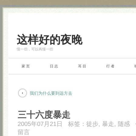
这样好的夜晚
慢一些，可以再慢一些
家 页
日 志
耳 目
行 者
我们为什么要到远方去
三十六度暴走
2005年07月21日
标签：
徒步
,
暴走
,
随感
留言