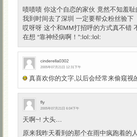
啧啧啧 你这个自恋的家伙 竟然不知羞
我到时间去了深圳 一定要帮众粉丝验下
哎呀呀 这个和MM打招呼的方式真不错 
在想 “靠神经病啊！”:lol::lol:
cinderella0302
2005年07月21日 12:31下午
真喜欢你的文字,以后会经常来偷窥视的
fly
2005年07月21日 6:04下午
天啊~! 大头…
原来我昨天看到的那个在雨中疯跑着的