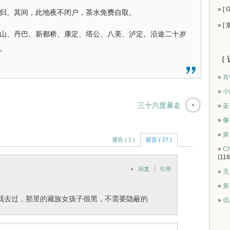
» [
。其间，此地夜不闭户，茶水免费自取。
» [
、丹巴、新都桥、康定、塔公、八美、泸定。沿途二十岁
。
｛ 
»
肖
»
小
三十六度暴走
»
蓝
»
像
»
第
通告 ( 1 )
留言 ( 27 )
»
Ch
(118
回复
引用
»
无
»
第
我去过，那里的藏族女孩子很黑，不需要隐蔽的
»
但