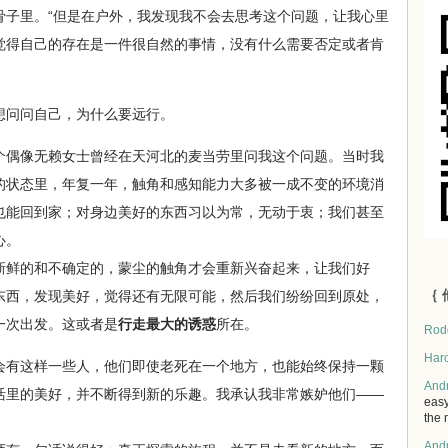
骨子里。“但是在户外，我发现我不会去思考这个问题，让我心里
觉得自己的存在是一件很自然的事情，没有什么需要否定或者肯
问问自己，为什么要远行。
偶像无赖女士曾经在天河北的麦当劳里问我这个问题。当时我
的状态里，年复一年，触角和感知能力大多被一成不变的环境消
也能回到家；对身边美好的东西习以为常，无动于衷；我们甚至
心。
鲜的和不确定的，蒙尘的触角才会重新兴奋起来，让我们好
｛ 
东西，发现美好，觉得还有无限可能，然后我们纷纷回到原处，
一次出发。这或者是
行走最大的诱惑
所在。
Rod
Har
有这样一些人，他们即使老死在一个地方，也能始终保持一颗
And
活里的美好，并不断得到新的乐趣。我承认我非常嫉妒他们——
easy
the 
And