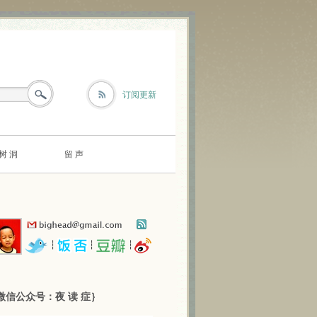
订阅更新
树 洞
留 声
┆
┆
┆
微信公众号：夜 读 症｝