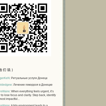
他 们 说 ｝
gerKeN
: Ритуальные услуги Донецк
oldedgew
: Лечение геморроя в Донецке
reWaire
: When everything feels urgent, it’s
 to lose focus and clarity. Step back, identify
most impactful...
reWaire
: A tidy environment leads to a