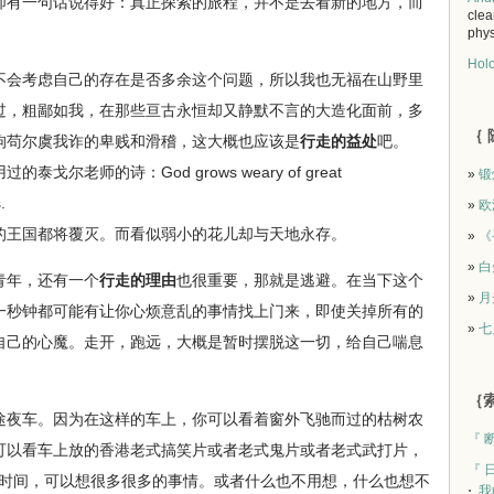
有一句话说得好：真正探索的旅程，并不是去看新的地方，而
clea
phys
Holo
不会考虑自己的存在是否多余这个问题，所以我也无福在山野里
过，粗鄙如我，在那些亘古永恒却又静默不言的大造化面前，多
｛ 
狗苟尔虞我诈的卑贱和滑稽，这大概也应该是
行走的益处
吧。
老师的诗：God grows weary of great
»
锻
.
»
欧
王国都将覆灭。而看似弱小的花儿却与天地永存。
»
《
»
白
年，还有一个
行走的理由
也很重要，那就是逃避。在当下这个
»
月
一秒钟都可能有让你心烦意乱的事情找上门来，即使关掉所有的
»
七
自己的心魔。走开，跑远，大概是暂时摆脱这一切，给自己喘息
｛索
夜车。因为在这样的车上，你可以看着窗外飞驰而过的枯树农
『 
可以看车上放的香港老式搞笑片或者老式鬼片或者老式武打片，
『 
多的时间，可以想很多很多的事情。或者什么也不用想，什么也想不
我