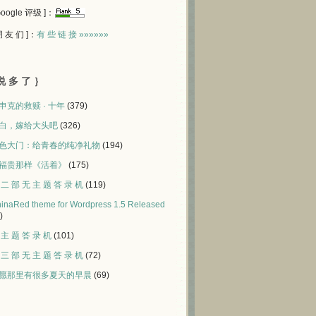
 Google 评级 ]：
 朋 友 们 ]：
有 些 链 接 »»»»»»
说 多 了 ｝
申克的救赎 · 十年
(379)
白，嫁给大头吧
(326)
色大门：给青春的纯净礼物
(194)
福贵那样《活着》
(175)
 二 部 无 主 题 答 录 机
(119)
inaRed theme for Wordpress 1.5 Released
)
 主 题 答 录 机
(101)
 三 部 无 主 题 答 录 机
(72)
愿那里有很多夏天的早晨
(69)