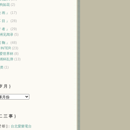
狗如花
(2)
映 画 』
(17)
耳 目 』
(28)
行 者 』
(29)
洲见闻录
(5)
蹴 鞠 』
(48)
♥ INTER
(23)
爱世界杯
(8)
洲杯乱弹
(13)
类
(1)
岁 月 ｝
二 三 事 ｝
 爱 听 ]：
台北愛樂電台