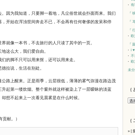
有
。因为我知道，只要脚一着地，凡尘俗世就会扑面而来。我们
『 
器，开始在浑浊世间奔走不已，不会再有任何奢侈的发呆和停
『 
『 
欧
界就像一本书，不去旅行的人只读了其中的一页。
『 
i 
地这么大，我们爱自由。
不
们的脚不只可以用来抠，还可以用来走。
欧
德拉说，生活在别处。
未分
公路上醒来。正是雨季，云层很低，薄薄的雾气弥漫在路边茂
正升起第一缕炊烟。整个窗外就这样被染上了一层暧昧的淡蓝
｛ 
喜，却想不起来上一次看见晨雾是在什么时候。
有贡献。）
｛ 
» [