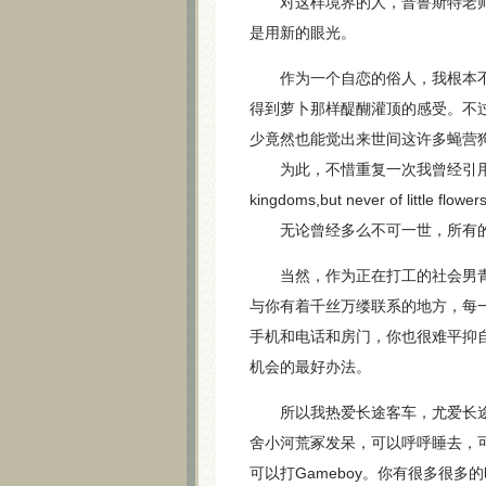
对这样境界的人，普鲁斯特老师
是用新的眼光。
作为一个自恋的俗人，我根本
得到萝卜那样醍醐灌顶的感受。不
少竟然也能觉出来世间这许多蝇营
为此，不惜重复一次我曾经引用过的泰戈尔
kingdoms,but never of little flowers
无论曾经多么不可一世，所有的
当然，作为正在打工的社会男青
与你有着千丝万缕联系的地方，每
手机和电话和房门，你也很难平抑
机会的最好办法。
所以我热爱长途客车，尤爱长途
舍小河荒冢发呆，可以呼呼睡去，
可以打Gameboy。你有很多很