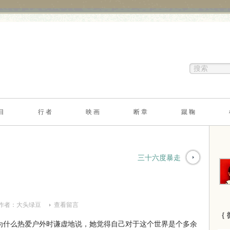
目
行 者
映 画
断 章
蹴 鞠
三十六度暴走
作者：
大头绿豆
查看留言
｛ 
什么热爱户外时谦虚地说，她觉得自己对于这个世界是个多余