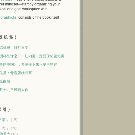
rer mindset—start by organizing your
ical or digital workspace with...
graphicljs
: consists of the book itself
随 机 赏 ｝
炼体魄，好打日本
洲杯乱弹之二：红内裤一定要保佑蓝短裤
寻路中国》：希望接下来不要再错过
先勇：青春版牡丹亭
光白城
月十九日风雨大作
 引 ｝
断 章 』
(15)
日 志 』
(76)
的厦大
(18)