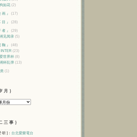
狗如花
(2)
映 画 』
(17)
耳 目 』
(28)
行 者 』
(29)
洲见闻录
(5)
蹴 鞠 』
(48)
♥ INTER
(23)
爱世界杯
(8)
洲杯乱弹
(13)
类
(1)
岁 月 ｝
二 三 事 ｝
 爱 听 ]：
台北愛樂電台