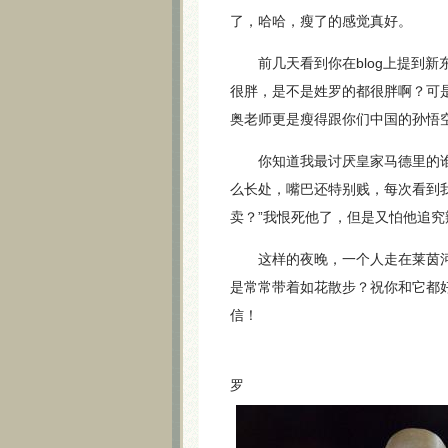
了，哈哈，瘦了的感觉真好。
前几天看到你在blog上提到
很胖，是不是姓罗的都很胖啊？可
奥老师更是瘦得跟你们中国的孙悟
你知道我最讨厌皇家马德里的谁
么长处，嘴巴还特别贱，每次看到
卖？”我恨死他了，但是又怕他追
这样的夜晚，一个人走在莱茵河
是常常带着如花散步？祝你和它都
信！
你
罗 200