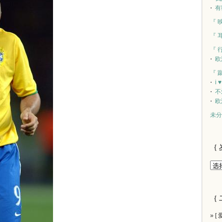
有
『 
『 
『 
欧
『 
i 
不
欧
未分
｛ 
｛ 
» [