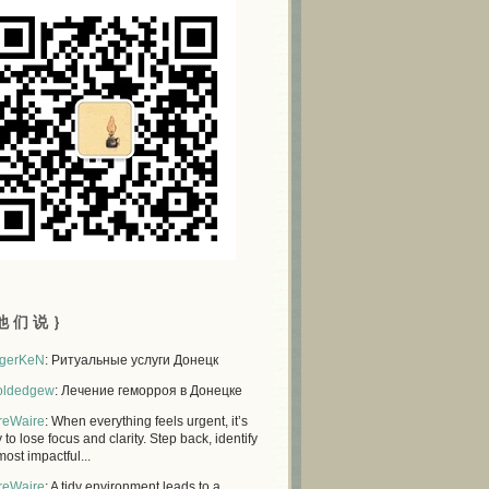
他 们 说 ｝
gerKeN
: Ритуальные услуги Донецк
oldedgew
: Лечение геморроя в Донецке
reWaire
: When everything feels urgent, it’s
 to lose focus and clarity. Step back, identify
most impactful...
reWaire
: A tidy environment leads to a