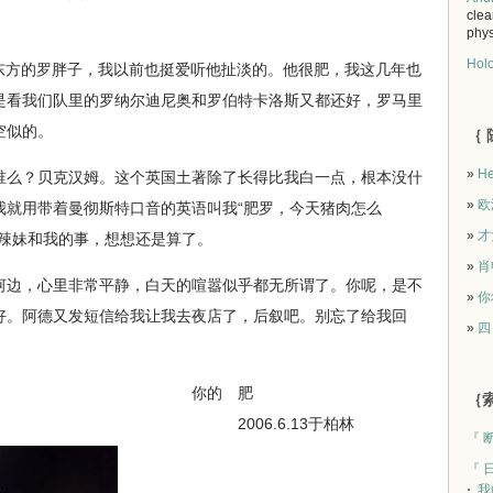
clea
phys
Holo
新东方的罗胖子，我以前也挺爱听他扯淡的。他很肥，我这几年也
是看我们队里的罗纳尔迪尼奥和罗伯特卡洛斯又都还好，罗马里
空似的。
｛ 
»
He
么？贝克汉姆。这个英国土著除了长得比我白一点，根本没什
»
欧
我就用带着曼彻斯特口音的英语叫我“肥罗，今天猪肉怎么
»
才
究辣妹和我的事，想想还是算了。
»
肖
边，心里非常平静，白天的喧嚣似乎都无所谓了。你呢，是不
»
你
好。阿德又发短信给我让我去夜店了，后叙吧。别忘了给我回
»
四
的 肥
｛索
6.6.13于柏林
『 
『 
我