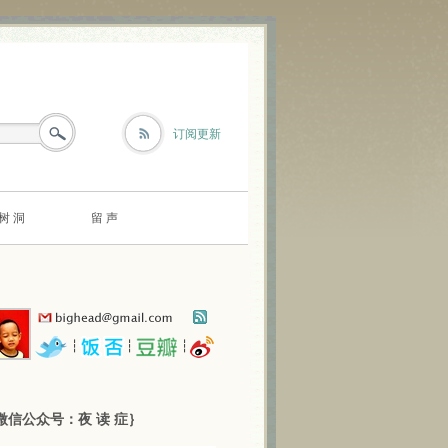
订阅更新
树 洞
留 声
┆
┆
┆
微信公众号：夜 读 症｝