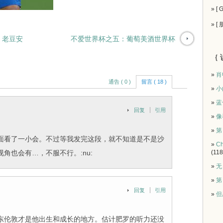
» [
» [
，老豆安
不爱世界杯之五：葡萄美酒世界杯
｛ 
»
肖
通告 ( 0 )
留言 ( 18 )
»
小
»
蓝
回复
引用
»
像
»
第
面看了一小会。不过等我发完这段，就不知道是不是沙
»
Ch
角也会有…，不服不行。:nu:
(118
»
无
»
第
回复
引用
»
但
东伦敦才是他出生和成长的地方。估计肥罗的听力还没