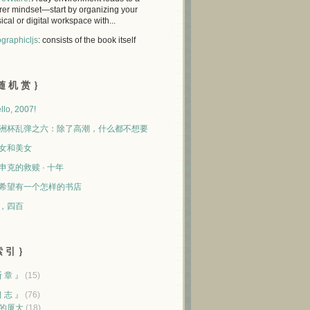
rer mindset—start by organizing your
ical or digital workspace with...
graphicljs
: consists of the book itself
随 机 赏 ｝
llo, 2007!
洲杯乱弹之六：除了高潮，什么都不想要
女和美女
申克的救赎 · 十年
希望有一个怎样的书店
，四百
 引 ｝
断 章 』
(15)
日 志 』
(76)
的厦大
(18)