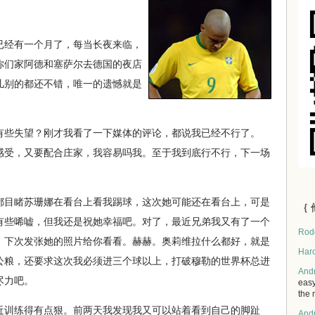
经有一个月了，每当长夜来临，
你们家阿德和塞萨尔去德国的夜店
儿别的都还不错，唯一的遗憾就是
些失望？刚才我看了一下媒体的评论，都说我已经不行了。
感受，又要配合庄家，我容易吗我。至于我到底行不行，下一场
目睹苏珊娜在看台上看我踢球，这次她可能还在看台上，可是
｛ 
有些唏嘘，但我还是祝她幸福吧。对了，最近兄弟我又有了一个
Rod
，下次发张她的照片给你看看。赫赫。奥莉维拉什么都好，就是
Har
公粮，还要求这次我必须进三个球以上，打破穆勒的世界杯总进
And
尽力吧。
easy
the 
训练得有点狠。前两天我发现我又可以站着看到自己的脚趾
And