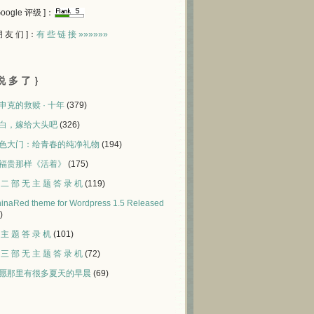
 Google 评级 ]：
 朋 友 们 ]：
有 些 链 接 »»»»»»
说 多 了 ｝
申克的救赎 · 十年
(379)
白，嫁给大头吧
(326)
色大门：给青春的纯净礼物
(194)
福贵那样《活着》
(175)
 二 部 无 主 题 答 录 机
(119)
inaRed theme for Wordpress 1.5 Released
)
 主 题 答 录 机
(101)
 三 部 无 主 题 答 录 机
(72)
愿那里有很多夏天的早晨
(69)