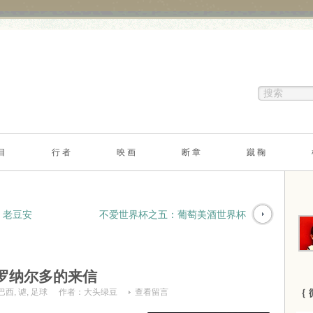
目
行 者
映 画
断 章
蹴 鞠
，老豆安
不爱世界杯之五：葡萄美酒世界杯
罗纳尔多的来信
巴西
,
谑
,
足球
作者：
大头绿豆
查看留言
｛ 