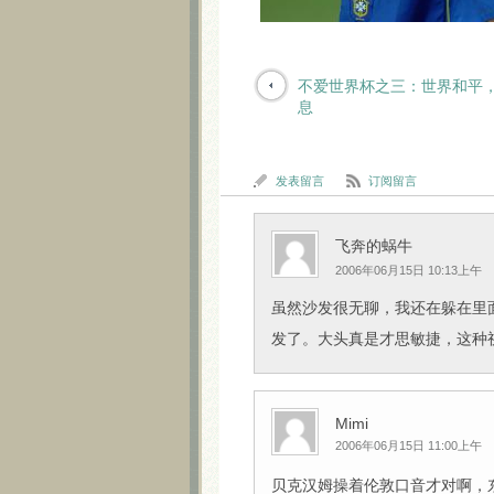
不爱世界杯之三：世界和平
息
发表留言
订阅留言
飞奔的蜗牛
2006年06月15日 10:13上午
虽然沙发很无聊，我还在躲在里
发了。大头真是才思敏捷，这种视
Mimi
2006年06月15日 11:00上午
贝克汉姆操着伦敦口音才对啊，