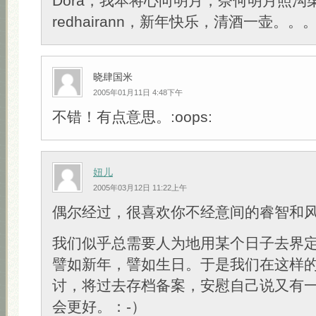
Dora，我本将心向明月，奈何明月照沟
redhairann，新年快乐，清酒一壶。。
晓肆国米
2005年01月11日 4:48下午
不错！有点意思。:oops:
妞儿
2005年03月12日 11:22上午
偶尔经过，很喜欢你不经意间的睿智和
我们似乎总需要人为地用某个日子去界
譬如新年，譬如生日。于是我们在这样
讨，将过去存档备案，安慰自己说又有
会更好。：-）