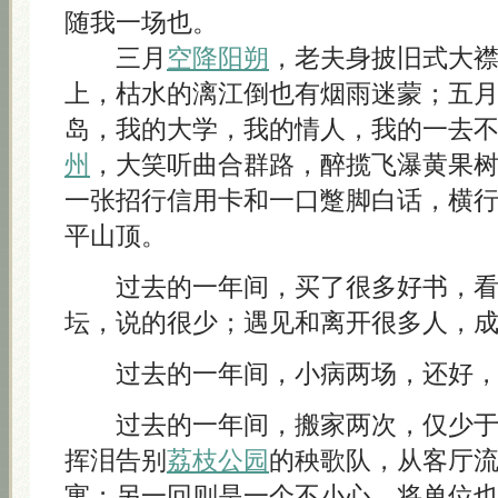
随我一场也。
三月
空降阳朔
，老夫身披旧式大
上，枯水的漓江倒也有烟雨迷蒙；五
岛，我的大学，我的情人，我的一去
州
，大笑听曲合群路，醉揽飞瀑黄果
一张招行信用卡和一口蹩脚白话，横
平山顶。
过去的一年间，买了很多好书，看
坛，说的很少；遇见和离开很多人，
过去的一年间，小病两场，还好，
过去的一年间，搬家两次，仅少于
挥泪告别
荔枝公园
的秧歌队，从客厅
寓；另一回则是一个不小心，将单位