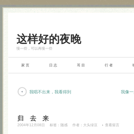
这样好的夜晚
慢一些，可以再慢一些
家 页
日 志
耳 目
行 者
我唱不出来，我看得到
我像一
归 去 来
2004年12月08日
标签：
随感
作者：
大头绿豆
查看留言