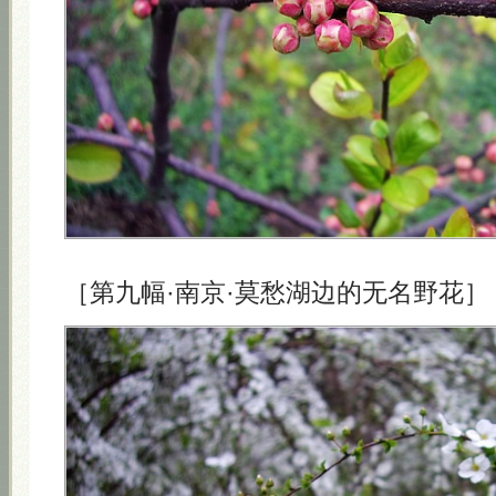
［第九幅·南京·莫愁湖边的无名野花］