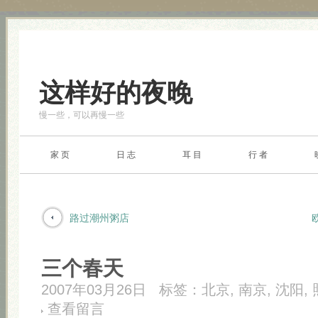
这样好的夜晚
慢一些，可以再慢一些
家 页
日 志
耳 目
行 者
路过潮州粥店
三个春天
2007年03月26日
标签：
北京
,
南京
,
沈阳
,
查看留言