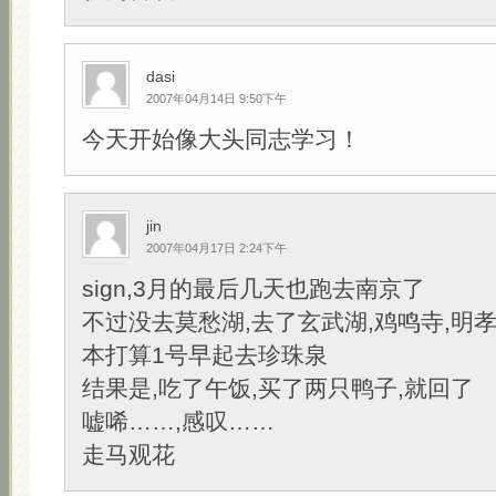
dasi
2007年04月14日 9:50下午
今天开始像大头同志学习！
jin
2007年04月17日 2:24下午
sign,3月的最后几天也跑去南京了
不过没去莫愁湖,去了玄武湖,鸡鸣寺,明
本打算1号早起去珍珠泉
结果是,吃了午饭,买了两只鸭子,就回了
嘘唏……,感叹……
走马观花