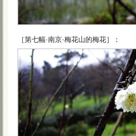
［第七幅·南京·梅花山的梅花］：