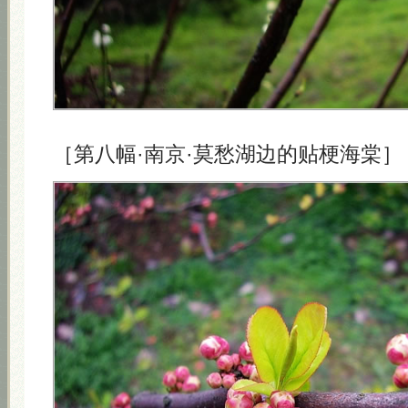
［第八幅·南京·莫愁湖边的贴梗海棠］