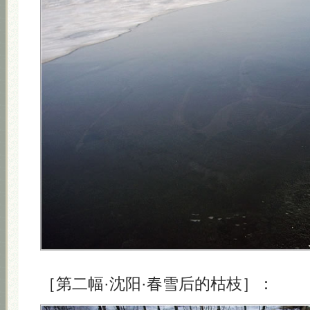
［第二幅·沈阳·春雪后的枯枝］：