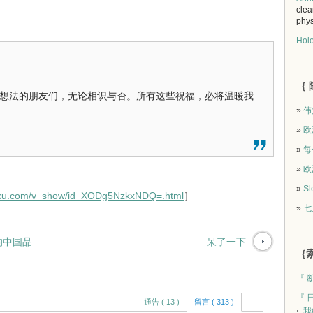
clea
phys
Holo
｛ 
想法的朋友们，无论相识与否。所有这些祝福，必将温暖我
»
伟
»
欧
»
每
»
欧
»
Sl
ouku.com/v_show/id_XODg5NzkxNDQ=.html
］
»
七
的中国品
呆了一下
｛索
『 
『 
通告 ( 13 )
留言 ( 313 )
我