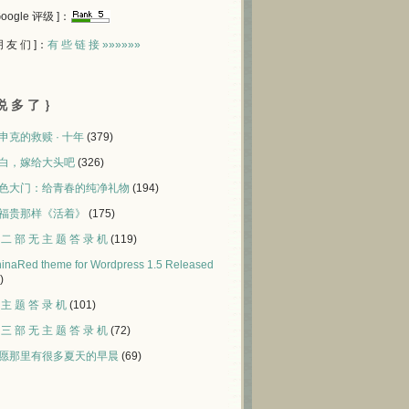
 Google 评级 ]：
 朋 友 们 ]：
有 些 链 接 »»»»»»
说 多 了 ｝
申克的救赎 · 十年
(379)
白，嫁给大头吧
(326)
色大门：给青春的纯净礼物
(194)
福贵那样《活着》
(175)
 二 部 无 主 题 答 录 机
(119)
inaRed theme for Wordpress 1.5 Released
)
 主 题 答 录 机
(101)
 三 部 无 主 题 答 录 机
(72)
愿那里有很多夏天的早晨
(69)