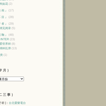
狗如花
(2)
映 画 』
(17)
耳 目 』
(28)
行 者 』
(29)
洲见闻录
(5)
蹴 鞠 』
(48)
♥ INTER
(23)
爱世界杯
(8)
洲杯乱弹
(13)
类
(1)
岁 月 ｝
二 三 事 ｝
 爱 听 ]：
台北愛樂電台