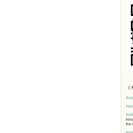
｛ 
Rod
Har
And
easy
the 
And