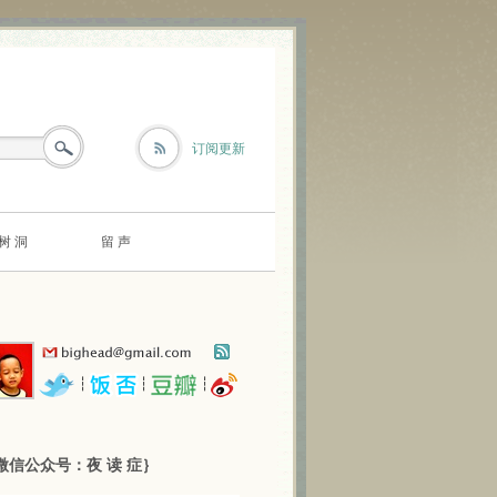
订阅更新
树 洞
留 声
┆
┆
┆
微信公众号：夜 读 症｝