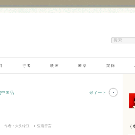
目
行 者
映 画
断 章
蹴 鞠
的中国品
呆了一下
作者：
大头绿豆
查看留言
｛ 