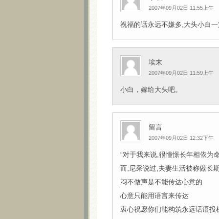
2007年09月02日 11:55上午
祝福的话永远不嫌多,大头小白一定
埃末
2007年09月02日 11:59上午
小白，嫁给大头吧。
留言
2007年09月02日 12:32下午
“对于我来说,很憧憬长年相依为
而,尼采说过,夫妻生活被称做长
闷不做声是不能传达心意的
心意只能用语言来传达
衷心祝愿你们能构筑永远话语投机