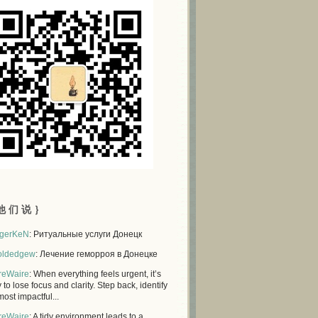
他 们 说 ｝
gerKeN
: Ритуальные услуги Донецк
oldedgew
: Лечение геморроя в Донецке
reWaire
: When everything feels urgent, it’s
 to lose focus and clarity. Step back, identify
most impactful...
reWaire
: A tidy environment leads to a