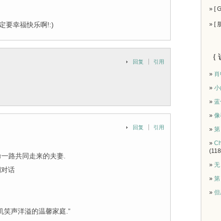
» [
要幸福快乐啊!:)
» [
｛ 
回复
引用
»
肖
»
小
»
蓝
»
像
回复
引用
»
第
»
Ch
(118
命一路共同走来的夫妻.
»
无
期对话
»
第
»
但
笑声洋溢的温馨家庭.”