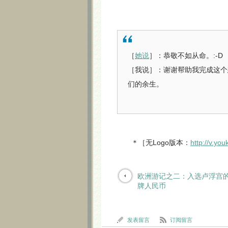
［
她说
］：恭敬不如从命。:-D
［我说］：谢谢帮助我完成这个
们的余生。
＊［无Logo版本：
http://v.y
欧洲游记之二：入选卢浮宫
牌人民币
发表留言
订阅留言