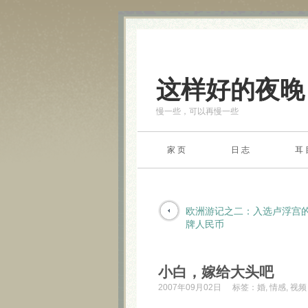
这样好的夜晚
慢一些，可以再慢一些
家 页
日 志
耳 
欧洲游记之二：入选卢浮宫
牌人民币
小白，嫁给大头吧
2007年09月02日
标签：
婚
,
情感
,
视频