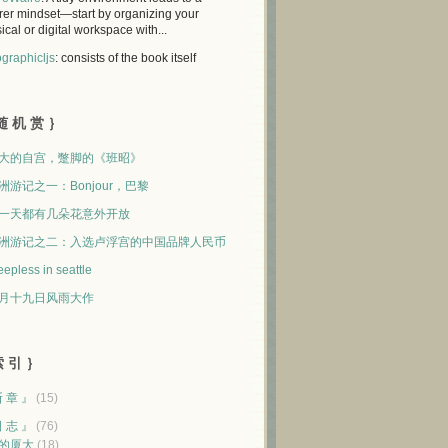
rer mindset—start by organizing your
ical or digital workspace with...
graphicljs
: consists of the book itself
随 机 赏 ｝
大的自宫，蹩脚的《班昭》
洲游记之一：Bonjour，巴黎
一天都有几朵花意外开放
洲游记之二：入选卢浮宫的中国品牌人民币
eepless in seattle
月十九日风雨大作
 引 ｝
断 章 』
(15)
日 志 』
(76)
的厦大
(18)