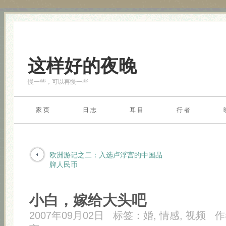
这样好的夜晚
慢一些，可以再慢一些
家 页
日 志
耳 目
行 者
欧洲游记之二：入选卢浮宫的中国品
牌人民币
小白，嫁给大头吧
2007年09月02日
标签：
婚
,
情感
,
视频
作