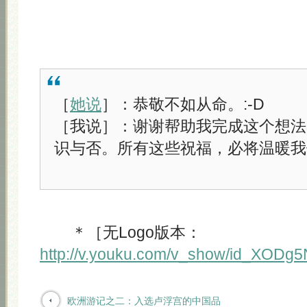
［
她说
］：恭敬不如从命。:-D
［我说］：谢谢帮助我完成这个想法
识与否。所有这些祝福，必将温暖我
＊［无Logo版本：
http://v.youku.com/v_show/id_XODg
欧洲游记之二：入选卢浮宫的中国品