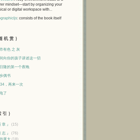
rer mindset—start by organizing your
ical or digital workspace with...
graphicljs
: consists of the book itself
随 机 赏 ｝
市有色 之 灰
何向你的孩子讲述这一切
日隆的第一个夜晚
乡偶书
234，再来一次
电了
 引 ｝
断 章 』
(15)
日 志 』
(76)
的厦大
(18)