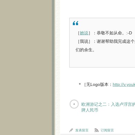
［
她说
］：恭敬不如从命。:-D
［我说］：谢谢帮助我完成这个
们的余生。
＊［无Logo版本：
http://v.y
欧洲游记之二：入选卢浮宫
牌人民币
发表留言
订阅留言