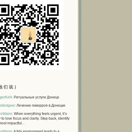
他 们 说 ｝
gerKeN
: Ритуальные услуги Донецк
oldedgew
: Лечение геморроя в Донецке
reWaire
: When everything feels urgent, it’s
 to lose focus and clarity. Step back, identify
most impactful...
reWaire
: A tidy environment leads to a