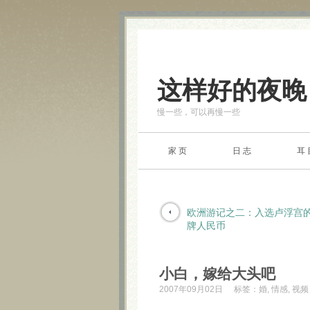
这样好的夜晚
慢一些，可以再慢一些
家 页
日 志
耳 
欧洲游记之二：入选卢浮宫
牌人民币
小白，嫁给大头吧
2007年09月02日
标签：
婚
,
情感
,
视频