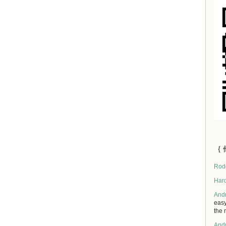
｛ 
Rod
Har
And
easy
the 
And