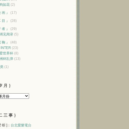
狗如花
(2)
映 画 』
(17)
耳 目 』
(28)
行 者 』
(29)
洲见闻录
(5)
蹴 鞠 』
(48)
♥ INTER
(23)
爱世界杯
(8)
洲杯乱弹
(13)
类
(1)
岁 月 ｝
二 三 事 ｝
 爱 听 ]：
台北愛樂電台