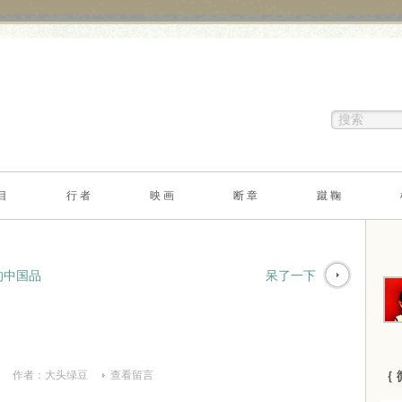
目
行 者
映 画
断 章
蹴 鞠
的中国品
呆了一下
作者：
大头绿豆
查看留言
｛ 