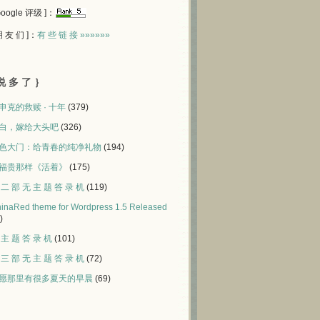
 Google 评级 ]：
 朋 友 们 ]：
有 些 链 接 »»»»»»
说 多 了 ｝
申克的救赎 · 十年
(379)
白，嫁给大头吧
(326)
色大门：给青春的纯净礼物
(194)
福贵那样《活着》
(175)
 二 部 无 主 题 答 录 机
(119)
inaRed theme for Wordpress 1.5 Released
)
 主 题 答 录 机
(101)
 三 部 无 主 题 答 录 机
(72)
愿那里有很多夏天的早晨
(69)