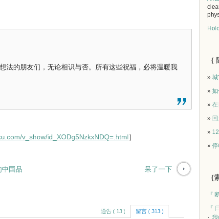
clea
phys
Holo
｛ 
想法的朋友们，无论相识与否。所有这些祝福，必将温暖我
»
城
»
如
»
在
»
回
»
1
ouku.com/v_show/id_XODg5NzkxNDQ=.html
］
»
停
的中国品
呆了一下
｛索
『 
『 
通告 ( 13 )
留言 ( 313 )
我