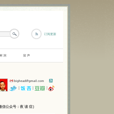
订阅更新
树 洞
留 声
┆
┆
┆
微信公众号：夜 读 症｝