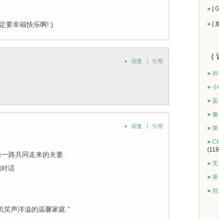
» [
要幸福快乐啊!:)
» [
｛ 
回复
引用
»
肖
»
小
»
蓝
»
像
回复
引用
»
第
»
Ch
(118
命一路共同走来的夫妻.
»
无
期对话
»
第
»
但
笑声洋溢的温馨家庭.”