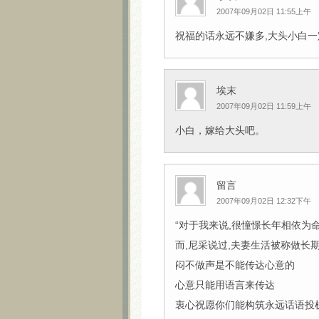
2007年09月02日 11:55上午
祝福的话永远不嫌多,大头小白一定
埃末
2007年09月02日 11:59上午
小白，嫁给大头吧。
留言
2007年09月02日 12:32下午
“对于我来说,很憧憬长年相依为
而,尼采说过,夫妻生活被称做长
闷不做声是不能传达心意的
心意只能用语言来传达
衷心祝愿你们能构筑永远话语投机