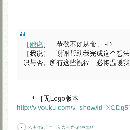
［
她说
］：恭敬不如从命。:-D
［我说］：谢谢帮助我完成这个想法
识与否。所有这些祝福，必将温暖我
＊［无Logo版本：
http://v.youku.com/v_show/id_XODg
欧洲游记之二：入选卢浮宫的中国品