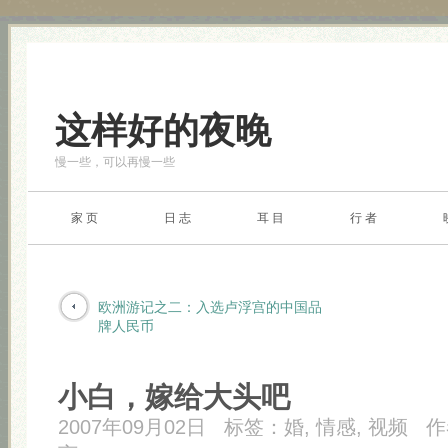
这样好的夜晚
慢一些，可以再慢一些
家 页
日 志
耳 目
行 者
欧洲游记之二：入选卢浮宫的中国品
牌人民币
小白，嫁给大头吧
2007年09月02日
标签：
婚
,
情感
,
视频
作