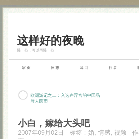
这样好的夜晚
慢一些，可以再慢一些
家 页
日 志
耳 目
行 者
欧洲游记之二：入选卢浮宫的中国品
牌人民币
小白，嫁给大头吧
2007年09月02日
标签：
婚
,
情感
,
视频
作