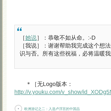
［
她说
］：恭敬不如从命。:-D
［我说］：谢谢帮助我完成这个想法
识与否。所有这些祝福，必将温暖我
＊［无Logo版本：
http://v.youku.com/v_show/id_XODg
欧洲游记之二：入选卢浮宫的中国品