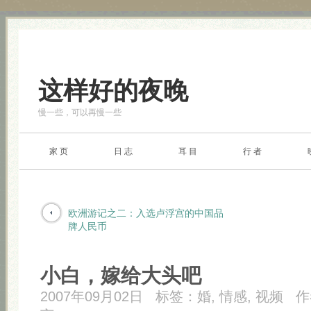
这样好的夜晚
慢一些，可以再慢一些
家 页
日 志
耳 目
行 者
欧洲游记之二：入选卢浮宫的中国品
牌人民币
小白，嫁给大头吧
2007年09月02日
标签：
婚
,
情感
,
视频
作