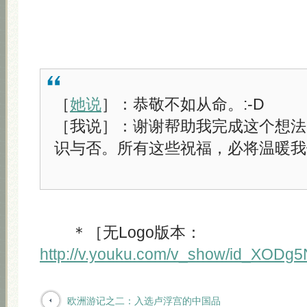
［
她说
］：恭敬不如从命。:-D
［我说］：谢谢帮助我完成这个想法
识与否。所有这些祝福，必将温暖我
＊［无Logo版本：
http://v.youku.com/v_show/id_XODg
欧洲游记之二：入选卢浮宫的中国品