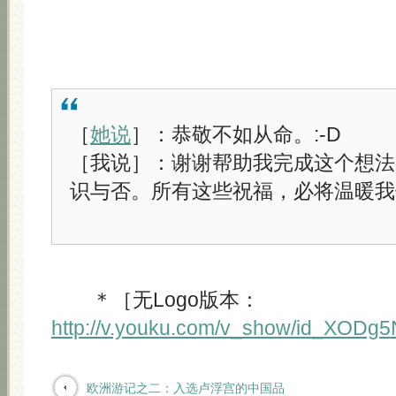
［
她说
］：恭敬不如从命。:-D
［我说］：谢谢帮助我完成这个想法
识与否。所有这些祝福，必将温暖我
＊［无Logo版本：
http://v.youku.com/v_show/id_XODg
欧洲游记之二：入选卢浮宫的中国品