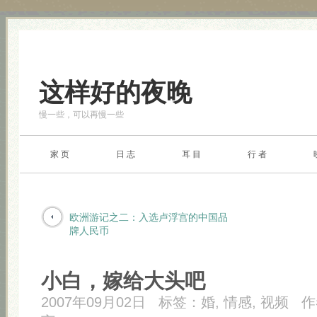
这样好的夜晚
慢一些，可以再慢一些
家 页
日 志
耳 目
行 者
欧洲游记之二：入选卢浮宫的中国品
牌人民币
小白，嫁给大头吧
2007年09月02日
标签：
婚
,
情感
,
视频
作