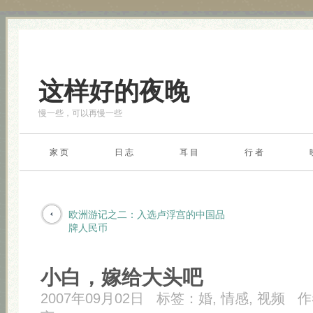
这样好的夜晚
慢一些，可以再慢一些
家 页
日 志
耳 目
行 者
欧洲游记之二：入选卢浮宫的中国品
牌人民币
小白，嫁给大头吧
2007年09月02日
标签：
婚
,
情感
,
视频
作