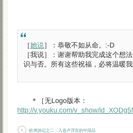
［
她说
］：恭敬不如从命。:-D
［我说］：谢谢帮助我完成这个想法
识与否。所有这些祝福，必将温暖我
＊［无Logo版本：
http://v.youku.com/v_show/id_XODg
欧洲游记之二：入选卢浮宫的中国品