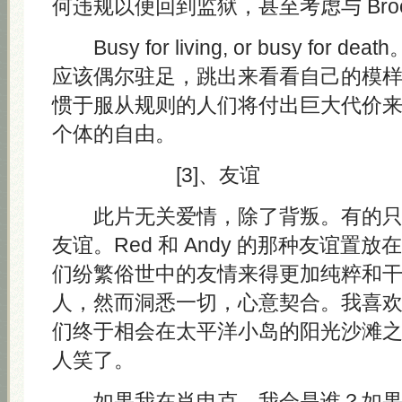
何违规以便回到监狱，甚至考虑与 Broo
Busy for living, or busy for
应该偶尔驻足，跳出来看看自己的模
惯于服从规则的人们将付出巨大代价
个体的自由。
[3]、友谊
此片无关爱情，除了背叛。有的只
友谊。Red 和 Andy 的那种友谊置
们纷繁俗世中的友情来得更加纯粹和
人，然而洞悉一切，心意契合。我喜
们终于相会在太平洋小岛的阳光沙滩
人笑了。
如果我在肖申克，我会是谁？如果