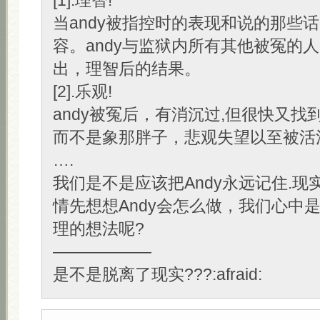
[1].理智!
当andy被指控时的表现和说的那些
容。andy与监狱内所有其他被冤的人
出，理智后的结果。
[2].乐观!
andy被冤后，有消沉过,但很快又找
而不是象那胖子，悲观失望以至被活
….
我们是不是应该把Andy永远记住.现
情先想想Andy会怎么做，我们心中
理的想法呢?
——————
是不是脱离了现实???:afraid: