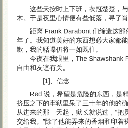
这些天按时上下班，衣冠楚楚，与
木。于是夜里心情便有些低落，寻了
距离 Frank Darabont 们缔造
年了。我知道美好的东西想必大家都
歉，我的聒噪仍将一如既往。
今夜在我眼里，The Shawshank Re
自由和友谊有关。
[1]、信念
Red 说，希望是危险的东西，是
挤压之下的牢狱里呆了三十年的他的
从进来的那一天起，狱长就说过，“把
交给我。”除了他能弄来的香烟和印着