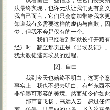
试着留住一些信念，在它们丧失殆
法最终实现，也许无法让我们更有意
我自己而言，它们只会愈加带给我来
知道我有多需要这样的虚伪与自欺，
梦，但我不会是仅有的一个。
——我们已经看到监狱长打开藏有 A
经》时，翻至那页正是《出埃及记》
犹太教徒逃离埃及的过程。
[2]、自由
我到今天也始终不明白，这两个意
事实上，我也不想去明白。有些东西
非笔墨可形容的美境。然而却令你如
那声音飞扬，高远入云，超过任何
梦，仿佛一只美丽的小鸟，飞入这灰