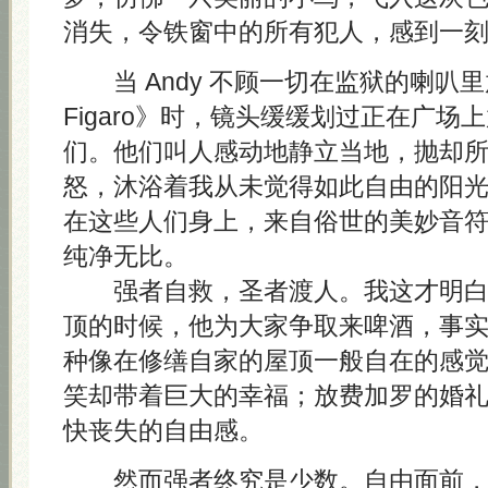
消失，令铁窗中的所有犯人，感到一
当 Andy 不顾一切在监狱的喇叭里放《L
Figaro》时，镜头缓缓划过正在广场
们。他们叫人感动地静立当地，抛却
怒，沐浴着我从未觉得如此自由的阳
在这些人们身上，来自俗世的美妙音
纯净无比。
强者自救，圣者渡人。我这才明白 A
顶的时候，他为大家争取来啤酒，事
种像在修缮自家的屋顶一般自在的感
笑却带着巨大的幸福；放费加罗的婚
快丧失的自由感。
然而强者终究是少数。自由面前，