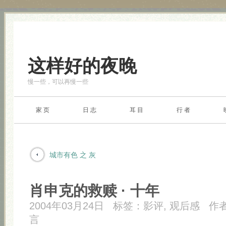
这样好的夜晚
慢一些，可以再慢一些
家 页
日 志
耳 目
行 者
城市有色 之 灰
肖申克的救赎 · 十年
2004年03月24日
标签：
影评
,
观后感
作
言