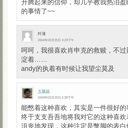
升腾起来的信仰，却几乎教我热泪盈
的事情了~~
纤薄
2004年03月25日 4:29下午
呵呵，我很喜欢肖申克的救赎，不过
淀着……
andy的执着有时候让我望尘莫及
大脑袋
2004年03月25日 5:38下午
能憋着这种喜欢，其实是一件很好的
终于支支吾吾地将我对它的这种喜欢
沮丧地发现，这种注定是蹩脚的表白