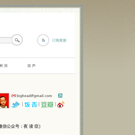
订阅更新
树 洞
留 声
┆
┆
┆
微信公众号：夜 读 症｝