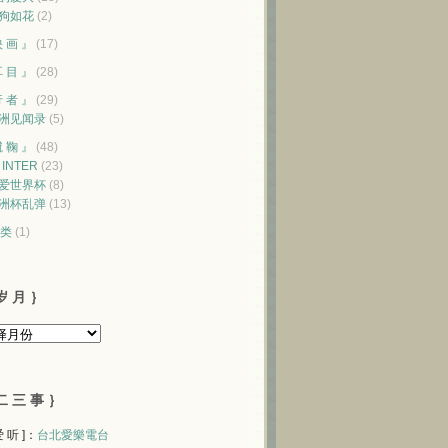
狗如花
(2)
映 画 』
(17)
耳 目 』
(28)
行 者 』
(29)
洲见闻录
(5)
蹴 鞠 』
(48)
♥ INTER
(23)
爱世界杯
(8)
洲杯乱弹
(13)
类
(1)
岁 月 ｝
二 三 事 ｝
 爱 听 ]：
台北愛樂電台