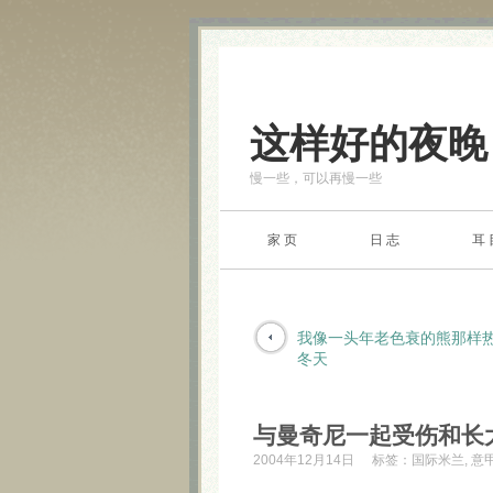
这样好的夜晚
慢一些，可以再慢一些
家 页
日 志
耳 
我像一头年老色衰的熊那样
冬天
与曼奇尼一起受伤和长
2004年12月14日
标签：
国际米兰
,
意