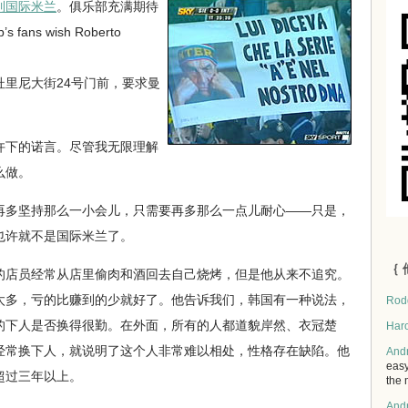
到国际米兰
。俱乐部充满期待
 fans wish Roberto
里尼大街24号门前，要求曼
下的诺言。尽管我无限理解
么做。
多坚持那么一小会儿，只需要再多那么一点儿耐心——只是，
也许就不是国际米兰了。
｛ 
店员经常从店里偷肉和酒回去自己烧烤，但是他从来不追究。
太多，亏的比赚到的少就好了。他告诉我们，韩国有一种说法，
Rod
的下人是否换得很勤。在外面，所有的人都道貌岸然、衣冠楚
Har
经常换下人，就说明了这个人非常难以相处，性格存在缺陷。他
And
easy
超过三年以上。
the 
And