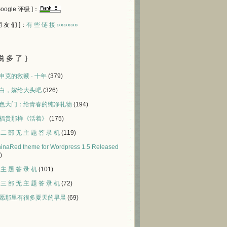
 Google 评级 ]：
 朋 友 们 ]：
有 些 链 接 »»»»»»
说 多 了 ｝
申克的救赎 · 十年
(379)
白，嫁给大头吧
(326)
色大门：给青春的纯净礼物
(194)
福贵那样《活着》
(175)
 二 部 无 主 题 答 录 机
(119)
inaRed theme for Wordpress 1.5 Released
)
 主 题 答 录 机
(101)
 三 部 无 主 题 答 录 机
(72)
愿那里有很多夏天的早晨
(69)