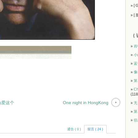
» [
» [
｛ 
»
肖
»
小
»
蓝
»
像
»
第
»
Ch
(118
热爱这个
One night in HongKong
»
无
»
第
»
但
通告 ( 0 )
留言 ( 24 )