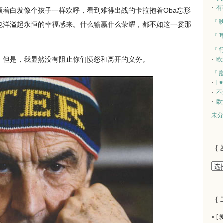
有
顶着白发像个孩子一样欢呼，看到难得出战的卡拉抱着Oba忘形
『 
也洋溢起永恒的幸福感来。什么输赢什么荣耀，都不如这一霎那
『 
『 
但是，我显然没有阻止你们愤怒和离开的义务。
欧
『 
i 
不
欧
未分
｛ 
｛ 
» [