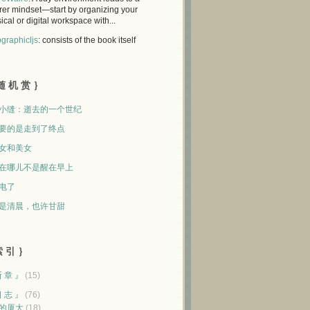
rer mindset—start by organizing your
ical or digital workspace with...
graphicljs
: consists of the book itself
随 机 赏 ｝
小缝：逝去的一个世纪
要的是走到了终点
女和美女
在哪儿不是醒在早上
电了
是清晨，也许甘甜
 引 ｝
断 章 』
(15)
日 志 』
(76)
的厦大
(18)