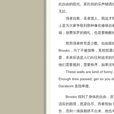
此自由的阳光。莫扎特的乐声铺洒
无比。
强者自救，圣者渡人。我这才明白
上是为大家争取到那种像在修缮自
福；放费加罗的婚礼，也是要唤醒
然而强者终究是少数。自由面前
Brooks，为了不被假释，竟然
爱，本来应该是人们向往和追求的理想
他们需要规则，需要秩序，如果没
These walls are kind of funny lik
Enough time passed, get so you d
Darabont 直指卑微。
Brooks 得到了身体的自由，
适应的困境，悬梁自尽。而睿智如 
告，否则一滴尿都挤不出来。他也考虑