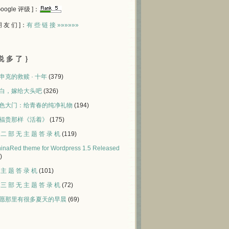
 Google 评级 ]：
 朋 友 们 ]：
有 些 链 接 »»»»»»
说 多 了 ｝
申克的救赎 · 十年
(379)
白，嫁给大头吧
(326)
色大门：给青春的纯净礼物
(194)
福贵那样《活着》
(175)
 二 部 无 主 题 答 录 机
(119)
inaRed theme for Wordpress 1.5 Released
)
 主 题 答 录 机
(101)
 三 部 无 主 题 答 录 机
(72)
愿那里有很多夏天的早晨
(69)