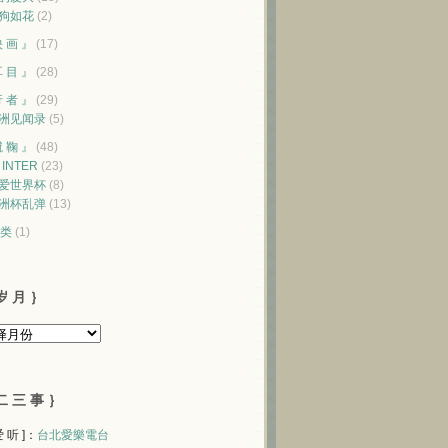
狗如花
(2)
映 画 』
(17)
耳 目 』
(28)
行 者 』
(29)
洲见闻录
(5)
蹴 鞠 』
(48)
♥ INTER
(23)
爱世界杯
(8)
洲杯乱弹
(13)
类
(1)
岁 月 ｝
二 三 事 ｝
 爱 听 ]：
台北愛樂電台