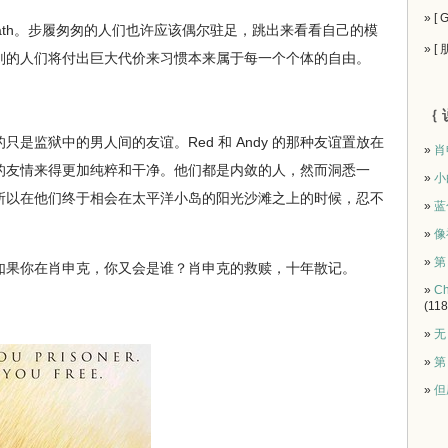
» [
usy for death。步履匆匆的人们也许应该偶尔驻足，跳出来看看自己的模
» [
则的人们将付出巨大代价来习惯本来属于每一个个体的自由。
｛ 
监狱中的男人间的友谊。Red 和 Andy 的那种友谊置放在
»
肖
的友情来得更加纯粹和干净。他们都是内敛的人，然而洞悉一
»
小
所以在他们终于相会在太平洋小岛的阳光沙滩之上的时候，忍不
»
蓝
»
像
»
第
果你在肖申克，你又会是谁？肖申克的救赎，十年散记。
»
Ch
(118
»
无
»
第
»
但