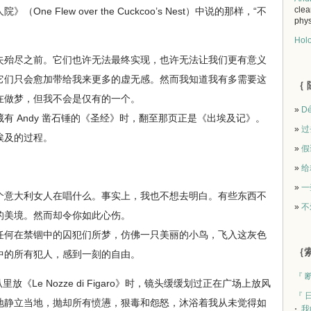
clea
e Flew over the Cuckcoo’s Nest）中说的那样，“不
phys
Holo
殆尽之前。它们也许无法最终实现，也许无法让我们更有意义
它们只会愈加带给我来更多的虚无感。然而我知道我有多需要这
｛ 
在做梦，但我不会是仅有的一个。
»
Dé
 Andy 凿石锤的《圣经》时，翻至那页正是《出埃及记》。
»
过
埃及的过程。
»
假
»
给
»
一
意大利女人在唱什么。事实上，我也不想去明白。有些东西不
»
不
的美境。然而却令你如此心伤。
何在禁锢中的囚犯们所梦，仿佛一只美丽的小鸟，飞入这灰色
｛索
中的所有犯人，感到一刻的自由。
『 
《Le Nozze di Figaro》时，镜头缓缓划过正在广场上放风
『 
地静立当地，抛却所有愤懑，狠毒和怨怒，沐浴着我从未觉得如
我