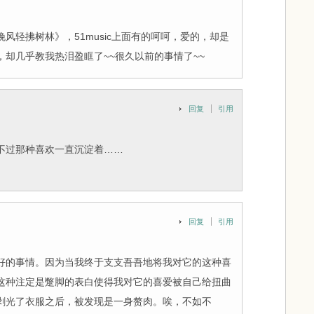
风轻拂树林》，51music上面有的呵呵，爱的，却是
却几乎教我热泪盈眶了~~很久以前的事情了~~
回复
引用
不过那种喜欢一直沉淀着……
回复
引用
好的事情。因为当我终于支支吾吾地将我对它的这种喜
这种注定是蹩脚的表白使得我对它的喜爱被自己给扭曲
剥光了衣服之后，被发现是一身赘肉。唉，不如不