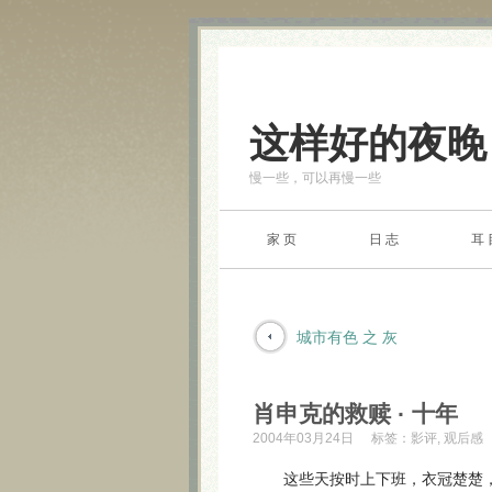
这样好的夜晚
慢一些，可以再慢一些
家 页
日 志
耳 
城市有色 之 灰
肖申克的救赎 · 十年
2004年03月24日
标签：
影评
,
观后感
这些天按时上下班，衣冠楚楚，