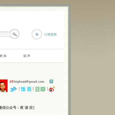
订阅更新
树 洞
留 声
┆
┆
┆
微信公众号：夜 读 症｝