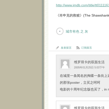
http://www.imdb.com/title/tt011116
《肖申克的救赎》(The Shawshank R
城市有色 之 灰
发表留言
订阅留言
维罗琪卡的双面生活
2005年01月25日 5:03下午
在城里一条闻名的掏碟一条街上遇见了Sh
的那张poster，立买之呵呵
电影的十周年纪念版也买了，in memor
维罗琪卡的双面生活