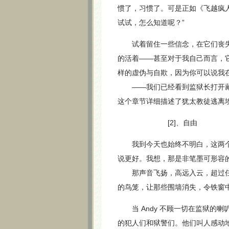
惯了，习惯了。可是正如《飞越疯人院》（On
试试，怎么知道呢？”
试着留住一些信念，在它们丧失
的活着——甚至对于我自己而言，
样的虚伪与自欺，因为你可以说我
——我们已经看到监狱长打开藏有
这个章节详细描述了犹太教徒逃离
[2]、自由
我到今天也始终不明白，这两个
说更好。我想，那是非笔墨可形容
那声音飞扬，高远入云，超过任
的鸟笼，让那些围墙消失，令铁窗
当 Andy 不顾一切在监狱的喇叭里放
的犯人们和狱警们。他们叫人感动