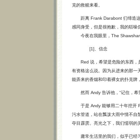
克的救赎来看。
距离 Frank Darabont
感同身受，但是很抱歉，我的聒噪
今夜在我眼里，The Shawshan
[1]、信念
Red 说，希望是危险的东西，
有资格这么说。因为从进来的那一天
能弄来的香烟和印着裸女的扑克牌
然而 Andy 告诉他，“记住，
于是 Andy 能够用二十年挖开
污水管道，站在瓢泼大雨中情不自
夺目霹雳。亮光之下，我们懦弱的灵
庸常生活里的我们，似乎已经习惯