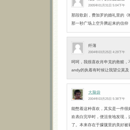
2005年01月31日 5:04下午
那段歌剧，费加罗的婚礼里的《晚
那一秒广场上空升腾起来的信仰，
纤薄
2004年03月25日 4:29下午
呵呵，我很喜欢肖申克的救赎，
andy的执着有时候让我望尘莫及
大脑袋
2004年03月25日 5:38下午
能憋着这种喜欢，其实是一件很
欢表白完毕时，便沮丧地发现，
了。本来存在于朦胧里的美好被