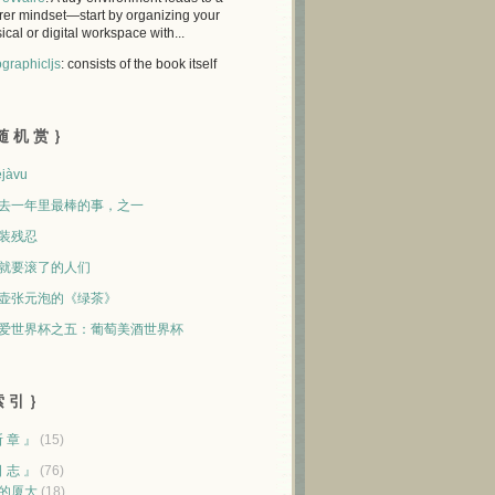
rer mindset—start by organizing your
ical or digital workspace with...
graphicljs
: consists of the book itself
随 机 赏 ｝
jàvu
去一年里最棒的事，之一
装残忍
就要滚了的人们
壶张元泡的《绿茶》
爱世界杯之五：葡萄美酒世界杯
 引 ｝
断 章 』
(15)
日 志 』
(76)
的厦大
(18)