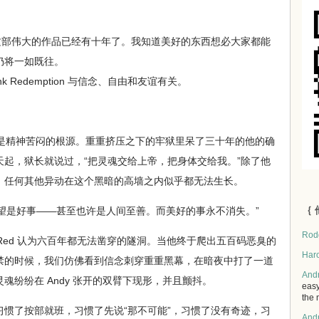
 们缔造这部伟大的作品已经有十年了。我知道美好的东西想必大家都能
仍将一如既往。
k Redemption 与信念、自由和友谊有关。
是精神苦闷的根源。重重挤压之下的牢狱里呆了三十年的他的确
起，狱长就说过，“把灵魂交给上帝，把身体交给我。”除了他
，任何其他异动在这个黑暗的高墙之内似乎都无法生长。
｛ 
希望是好事——甚至也许是人间至善。而美好的事永不消失。”
Rod
 Red 认为六百年都无法凿穿的隧洞。当他终于爬出五百码恶臭的
Har
禁的时候，我们仿佛看到信念刺穿重重黑幕，在暗夜中打了一道
And
魂纷纷在 Andy 张开的双臂下现形，并且颤抖。
easy
the 
了按部就班，习惯了先说“那不可能”，习惯了没有奇迹，习
And