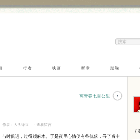
目
行 者
映 画
断 章
蹴 鞠
离青春七百公里
作者：
大头绿豆
查看留言
｛ 
与时俱进，过得颇麻木。于是夜里心情便有些低落，寻了肖申