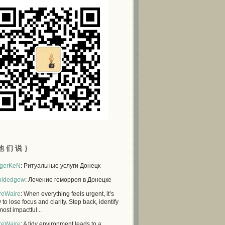
他 们 说 ｝
gerKeN
: Ритуальные услуги Донецк
oldedgew
: Лечение геморроя в Донецке
reWaire
: When everything feels urgent, it’s
 to lose focus and clarity. Step back, identify
most impactful...
reWaire
: A tidy environment leads to a