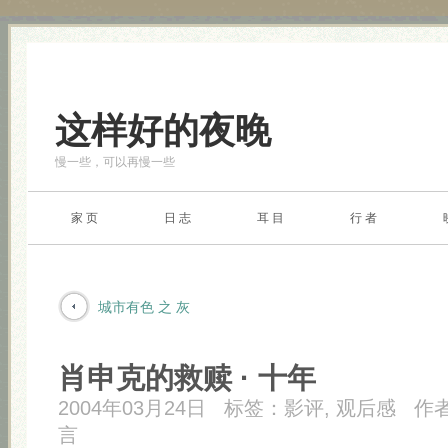
这样好的夜晚
慢一些，可以再慢一些
家 页
日 志
耳 目
行 者
城市有色 之 灰
肖申克的救赎 · 十年
2004年03月24日
标签：
影评
,
观后感
作
言