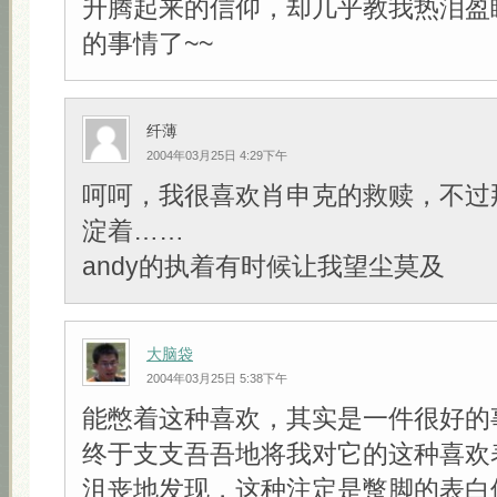
升腾起来的信仰，却几乎教我热泪盈
的事情了~~
纤薄
2004年03月25日 4:29下午
呵呵，我很喜欢肖申克的救赎，不过
淀着……
andy的执着有时候让我望尘莫及
大脑袋
2004年03月25日 5:38下午
能憋着这种喜欢，其实是一件很好的
终于支支吾吾地将我对它的这种喜欢
沮丧地发现，这种注定是蹩脚的表白