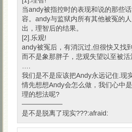
[1].理智!
当andy被指控时的表现和说的那些
容。andy与监狱内所有其他被冤的人
出，理智后的结果。
[2].乐观!
andy被冤后，有消沉过,但很快又找
而不是象那胖子，悲观失望以至被活
….
我们是不是应该把Andy永远记住.现
情先想想Andy会怎么做，我们心中
理的想法呢?
——————
是不是脱离了现实???:afraid: