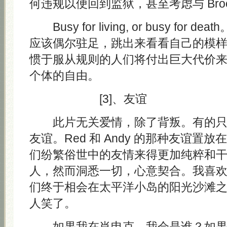
何违规以便回到监狱，甚至考虑与 Broo
Busy for living, or busy for
应该偶尔驻足，跳出来看看自己的模
惯于服从规则的人们将付出巨大代价
个体的自由。
[3]、友谊
此片无关爱情，除了背叛。有的只
友谊。Red 和 Andy 的那种友谊置
们纷繁俗世中的友情来得更加纯粹和
人，然而洞悉一切，心意契合。我喜
们终于相会在太平洋小岛的阳光沙滩
人笑了。
如果我在肖申克，我会是谁？如果