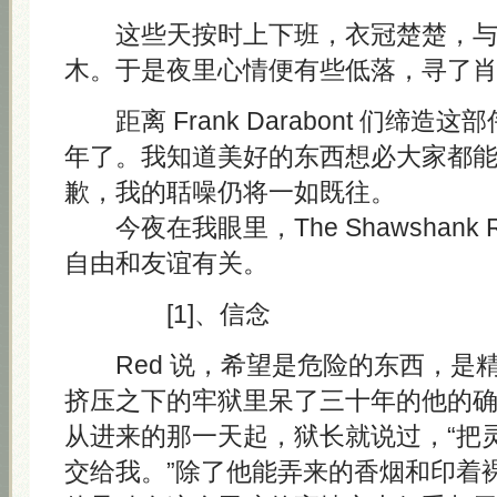
这些天按时上下班，衣冠楚楚，与
木。于是夜里心情便有些低落，寻了
距离 Frank Darabont 们缔造
年了。我知道美好的东西想必大家都
歉，我的聒噪仍将一如既往。
今夜在我眼里，The Shawshank Re
自由和友谊有关。
[1]、信念
Red 说，希望是危险的东西，是
挤压之下的牢狱里呆了三十年的他的
从进来的那一天起，狱长就说过，“把
交给我。”除了他能弄来的香烟和印着