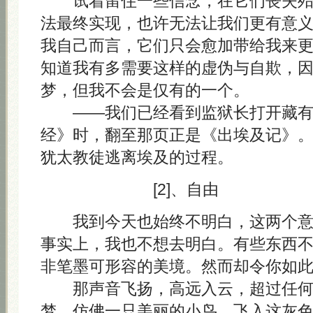
试着留住一些信念，在它们丧失殆
法最终实现，也许无法让我们更有意
我自己而言，它们只会愈加带给我来
知道我有多需要这样的虚伪与自欺，
梦，但我不会是仅有的一个。
——我们已经看到监狱长打开藏有 A
经》时，翻至那页正是《出埃及记》
犹太教徒逃离埃及的过程。
[2]、自由
我到今天也始终不明白，这两个意
事实上，我也不想去明白。有些东西
非笔墨可形容的美境。然而却令你如
那声音飞扬，高远入云，超过任何
梦，仿佛一只美丽的小鸟，飞入这灰