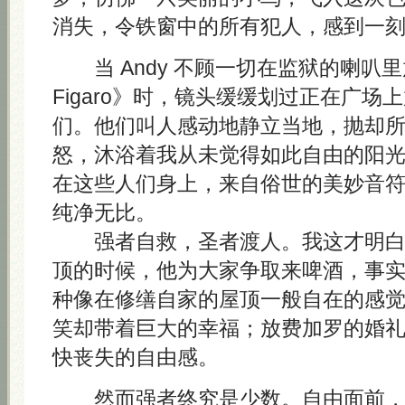
消失，令铁窗中的所有犯人，感到一
当 Andy 不顾一切在监狱的喇叭里放《L
Figaro》时，镜头缓缓划过正在广场
们。他们叫人感动地静立当地，抛却
怒，沐浴着我从未觉得如此自由的阳
在这些人们身上，来自俗世的美妙音
纯净无比。
强者自救，圣者渡人。我这才明白 A
顶的时候，他为大家争取来啤酒，事
种像在修缮自家的屋顶一般自在的感
笑却带着巨大的幸福；放费加罗的婚
快丧失的自由感。
然而强者终究是少数。自由面前，