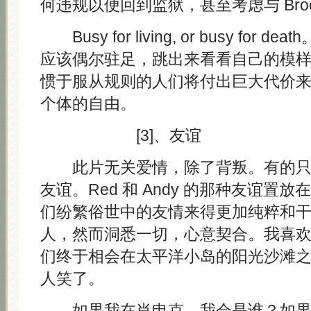
何违规以便回到监狱，甚至考虑与 Broo
Busy for living, or busy for
应该偶尔驻足，跳出来看看自己的模
惯于服从规则的人们将付出巨大代价
个体的自由。
[3]、友谊
此片无关爱情，除了背叛。有的只
友谊。Red 和 Andy 的那种友谊置
们纷繁俗世中的友情来得更加纯粹和
人，然而洞悉一切，心意契合。我喜
们终于相会在太平洋小岛的阳光沙滩
人笑了。
如果我在肖申克，我会是谁？如果