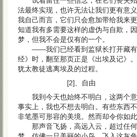
试着留住一些信念，在它们丧失殆
法最终实现，也许无法让我们更有意
我自己而言，它们只会愈加带给我来
知道我有多需要这样的虚伪与自欺，
梦，但我不会是仅有的一个。
——我们已经看到监狱长打开藏有 A
经》时，翻至那页正是《出埃及记》
犹太教徒逃离埃及的过程。
[2]、自由
我到今天也始终不明白，这两个意
事实上，我也不想去明白。有些东西
非笔墨可形容的美境。然而却令你如
那声音飞扬，高远入云，超过任何
梦，仿佛一只美丽的小鸟，飞入这灰