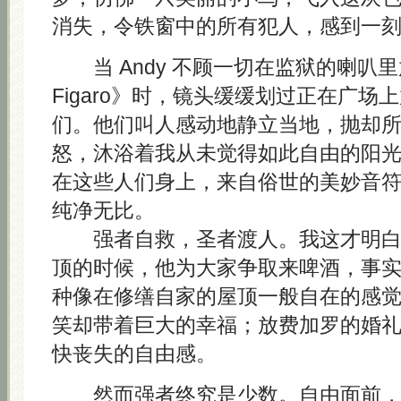
消失，令铁窗中的所有犯人，感到一
当 Andy 不顾一切在监狱的喇叭里放《L
Figaro》时，镜头缓缓划过正在广场
们。他们叫人感动地静立当地，抛却
怒，沐浴着我从未觉得如此自由的阳
在这些人们身上，来自俗世的美妙音
纯净无比。
强者自救，圣者渡人。我这才明白 A
顶的时候，他为大家争取来啤酒，事
种像在修缮自家的屋顶一般自在的感
笑却带着巨大的幸福；放费加罗的婚
快丧失的自由感。
然而强者终究是少数。自由面前，