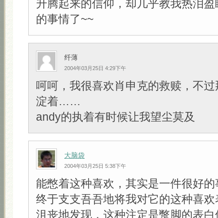
升腾起来的信仰，却几乎教我热泪盈
的事情了~~
纤薄
2004年03月25日 4:29下午
呵呵，我很喜欢肖申克的救赎，不过
淀着……
andy的执着有时候让我望尘莫及
大脑袋
2004年03月25日 5:38下午
能憋着这种喜欢，其实是一件很好的
终于支支吾吾地将我对它的这种喜欢
沮丧地发现，这种注定是蹩脚的表白