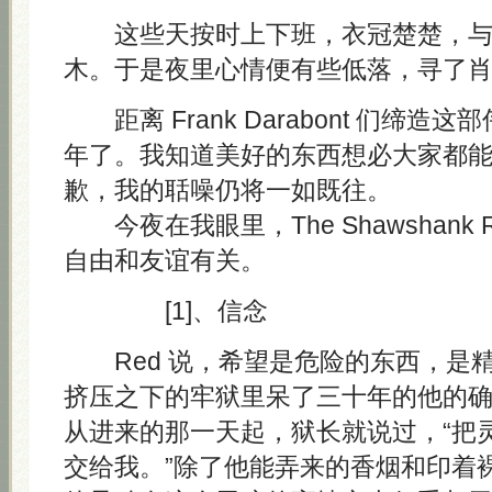
这些天按时上下班，衣冠楚楚，与
木。于是夜里心情便有些低落，寻了
距离 Frank Darabont 们缔造
年了。我知道美好的东西想必大家都
歉，我的聒噪仍将一如既往。
今夜在我眼里，The Shawshank Re
自由和友谊有关。
[1]、信念
Red 说，希望是危险的东西，是
挤压之下的牢狱里呆了三十年的他的
从进来的那一天起，狱长就说过，“把
交给我。”除了他能弄来的香烟和印着