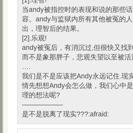
[1].理智!
当andy被指控时的表现和说的那些
容。andy与监狱内所有其他被冤的人
出，理智后的结果。
[2].乐观!
andy被冤后，有消沉过,但很快又找
而不是象那胖子，悲观失望以至被活
….
我们是不是应该把Andy永远记住.现
情先想想Andy会怎么做，我们心中
理的想法呢?
——————
是不是脱离了现实???:afraid: