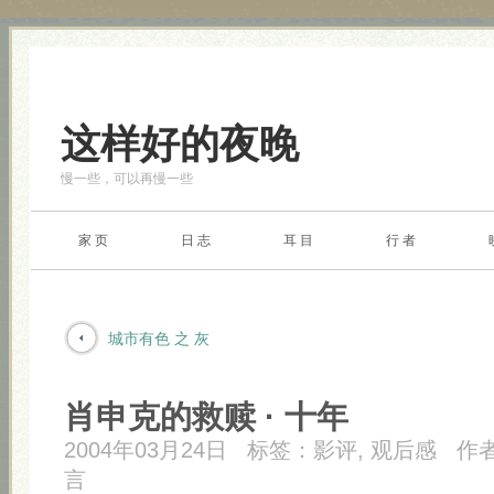
这样好的夜晚
慢一些，可以再慢一些
家 页
日 志
耳 目
行 者
城市有色 之 灰
肖申克的救赎 · 十年
2004年03月24日
标签：
影评
,
观后感
作
言