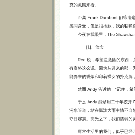
克的救赎来看。
距离 Frank Darabont
感同身受，但是很抱歉，我的聒噪
今夜在我眼里，The Shawshan
[1]、信念
Red 说，希望是危险的东西，
有资格这么说。因为从进来的那一天
能弄来的香烟和印着裸女的扑克牌
然而 Andy 告诉他，“记住，
于是 Andy 能够用二十年挖开
污水管道，站在瓢泼大雨中情不自
夺目霹雳。亮光之下，我们懦弱的灵
庸常生活里的我们，似乎已经习惯