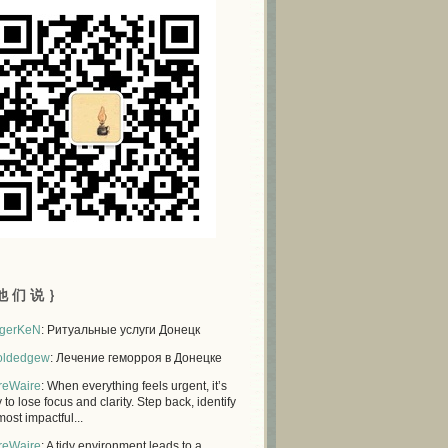
他 们 说 ｝
gerKeN
: Ритуальные услуги Донецк
oldedgew
: Лечение геморроя в Донецке
reWaire
: When everything feels urgent, it’s
 to lose focus and clarity. Step back, identify
most impactful...
reWaire
: A tidy environment leads to a