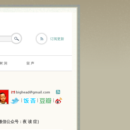
订阅更新
树 洞
留 声
┆
┆
┆
微信公众号：夜 读 症｝