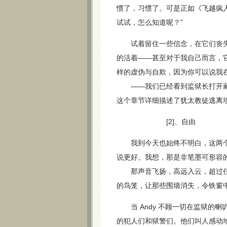
惯了，习惯了。可是正如《飞越疯人院》（On
试试，怎么知道呢？”
试着留住一些信念，在它们丧失
的活着——甚至对于我自己而言，
样的虚伪与自欺，因为你可以说我
——我们已经看到监狱长打开藏有
这个章节详细描述了犹太教徒逃离
[2]、自由
我到今天也始终不明白，这两个
说更好。我想，那是非笔墨可形容
那声音飞扬，高远入云，超过任
的鸟笼，让那些围墙消失，令铁窗
当 Andy 不顾一切在监狱的喇叭里放
的犯人们和狱警们。他们叫人感动