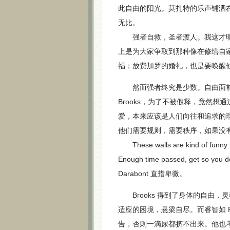
此自由的阳光。莫扎特的乐声铺洒
无比。
强者自救，圣者渡人。我这才明白
上是为大家争取到那种像在修缮自
福；放费加罗的婚礼，也是要唤醒
然而强者终究是少数。自由面前
Brooks，为了不被假释，竟然
爱，本来应该是人们向往和追求的理想
他们需要规则，需要秩序，如果没
These walls are kind of funny lik
Enough time passed, get so you d
Darabont 直指卑微。
Brooks 得到了身体的自由，
适应的困境，悬梁自尽。而睿智如 
告，否则一滴尿都挤不出来。他也考虑