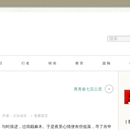
目
行 者
映 画
断 章
蹴 鞠
离青春七百公里
作者：
大头绿豆
查看留言
｛ 
与时俱进，过得颇麻木。于是夜里心情便有些低落，寻了肖申