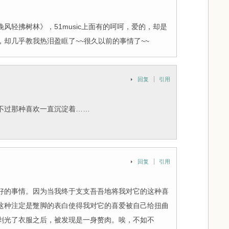
风轻拂树林》，51music上面有的呵呵，爱的，却是
却几乎教我热泪盈眶了~~很久以前的事情了~~
回复
引用
不过那种喜欢一直沉淀着……
回复
引用
好的事情。因为当我终于支支吾吾地将我对它的这种喜
这种注定是蹩脚的表白使得我对它的喜爱被自己给扭曲
剥光了衣服之后，被发现是一身赘肉。唉，不如不