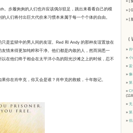
» [
usy for death。步履匆匆的人们也许应该偶尔驻足，跳出来看看自己的模
» [
则的人们将付出巨大代价来习惯本来属于每一个个体的自由。
» [
｛ 
监狱中的男人间的友谊。Red 和 Andy 的那种友谊置放在
»
肖
的友情来得更加纯粹和干净。他们都是内敛的人，然而洞悉一
»
小
所以在他们终于相会在太平洋小岛的阳光沙滩之上的时候，忍不
»
蓝
»
像
果你在肖申克，你又会是谁？肖申克的救赎，十年散记。
»
第
»
Ch
(118
»
无
»
第
»
但