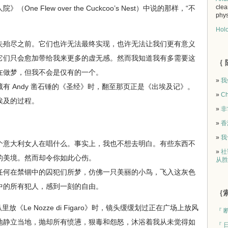
clea
e Flew over the Cuckcoo’s Nest）中说的那样，“不
phys
Holo
殆尽之前。它们也许无法最终实现，也许无法让我们更有意义
它们只会愈加带给我来更多的虚无感。然而我知道我有多需要这
｛ 
在做梦，但我不会是仅有的一个。
»
我
 Andy 凿石锤的《圣经》时，翻至那页正是《出埃及记》。
»
Ch
埃及的过程。
»
非
»
香
»
我
意大利女人在唱什么。事实上，我也不想去明白。有些东西不
»
社
的美境。然而却令你如此心伤。
从胜
何在禁锢中的囚犯们所梦，仿佛一只美丽的小鸟，飞入这灰色
中的所有犯人，感到一刻的自由。
｛索
《Le Nozze di Figaro》时，镜头缓缓划过正在广场上放风
『 
地静立当地，抛却所有愤懑，狠毒和怨怒，沐浴着我从未觉得如
『 