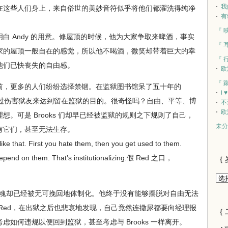
我
在这些人们身上，来自俗世的美妙音符似乎将他们都濯洗得纯净
有
『 
 Andy 的用意。修屋顶的时候，他为大家争取来啤酒，事实
『 
家的屋顶一般自在的感觉，所以他不喝酒，微笑却带着巨大的幸
『 
他们已快丧失的自由感。
欧
『 
，更多的人们纷纷选择禁锢。在监狱图书馆呆了五十年的
i 
想通过伤害狱友来达到留在监狱的目的。很奇怪吗？自由、平等、博
不
欧
。可是 Brooks 们却早已经被监狱的规则之下规则了自己，
未分
有它们，甚至无法生存。
e that. First you hate them, then you get used to them.
epend on them. That’s institutionalizing.假 Red 之口，
｛ 
灵魂却已经被无可挽回地体制化。他终于没有能够摆脱对自由无法
Red，在出狱之后也悲哀地发现，自己竟然连撒尿都要向经理报
｛ 
如何违规以便回到监狱，甚至考虑与 Brooks 一样离开。