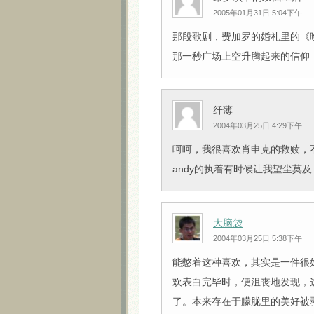
2005年01月31日 5:04下午
那段歌剧，费加罗的婚礼里的《晚
那一秒广场上空升腾起来的信仰，
纤薄
2004年03月25日 4:29下午
呵呵，我很喜欢肖申克的救赎，
andy的执着有时候让我望尘莫及
大脑袋
2004年03月25日 5:38下午
能憋着这种喜欢，其实是一件很
欢表白完毕时，便沮丧地发现，
了。本来存在于朦胧里的美好被