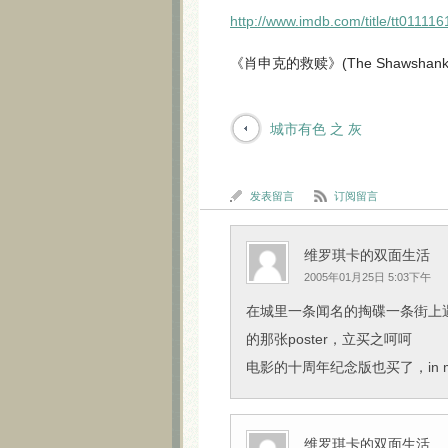
http://www.imdb.com/title/tt011116
《肖申克的救赎》(The Shawshank R
城市有色 之 灰
发表留言
订阅留言
维罗琪卡的双面生活
2005年01月25日 5:03下午
在城里一条闻名的掏碟一条街上遇见了Sh
的那张poster，立买之呵呵
电影的十周年纪念版也买了，in memor
维罗琪卡的双面生活