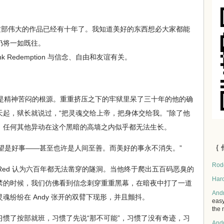
 们缔造这部伟大的作品已经有十年了。我知道美好的东西想必大家都能
仍将一如既往。
k Redemption 与信念、自由和友谊有关。
是精神苦闷的根源。重重挤压之下的牢狱里呆了三十年的他的确
起，狱长就说过，“把灵魂交给上帝，把身体交给我。”除了他
，任何其他异动在这个黑暗的高墙之内似乎都无法生长。
｛ 
希望是好事——甚至也许是人间至善。而美好的事永不消失。”
Rod
 Red 认为六百年都无法凿穿的隧洞。当他终于爬出五百码恶臭的
Har
禁的时候，我们仿佛看到信念刺穿重重黑幕，在暗夜中打了一道
And
魂纷纷在 Andy 张开的双臂下现形，并且颤抖。
easy
the 
了按部就班，习惯了先说“那不可能”，习惯了没有奇迹，习
And