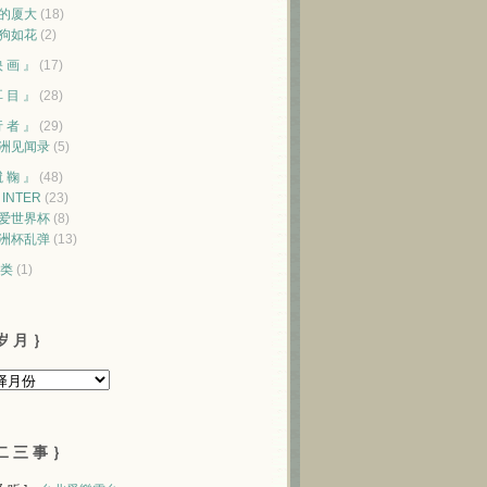
的厦大
(18)
狗如花
(2)
映 画 』
(17)
耳 目 』
(28)
行 者 』
(29)
洲见闻录
(5)
蹴 鞠 』
(48)
♥ INTER
(23)
爱世界杯
(8)
洲杯乱弹
(13)
类
(1)
岁 月 ｝
二 三 事 ｝