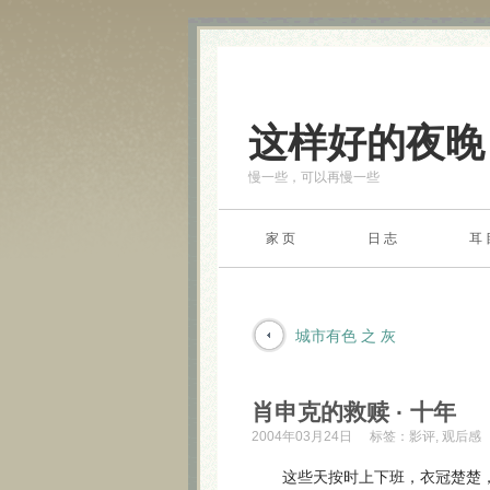
这样好的夜晚
慢一些，可以再慢一些
家 页
日 志
耳 
城市有色 之 灰
肖申克的救赎 · 十年
2004年03月24日
标签：
影评
,
观后感
这些天按时上下班，衣冠楚楚，