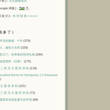
 爱 听 ]：
台北愛樂電台
 Google 评级 ]：
 朋 友 们 ]：
有 些 链 接 »»»»»»
说 多 了 ｝
申克的救赎 · 十年
(379)
白，嫁给大头吧
(326)
色大门：给青春的纯净礼物
(194)
福贵那样《活着》
(175)
 二 部 无 主 题 答 录 机
(119)
inaRed theme for Wordpress 1.5 Released
)
 主 题 答 录 机
(101)
 三 部 无 主 题 答 录 机
(72)
愿那里有很多夏天的早晨
(69)