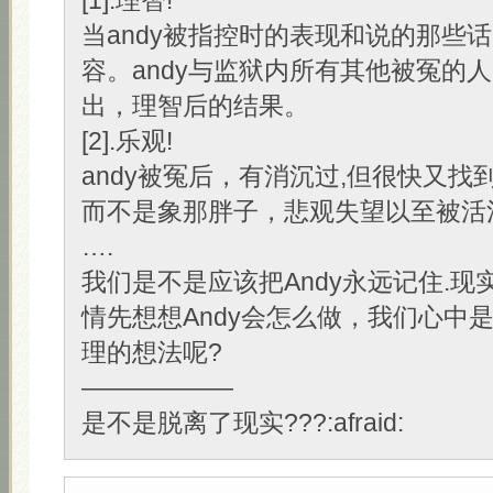
[1].理智!
当andy被指控时的表现和说的那些
容。andy与监狱内所有其他被冤的人
出，理智后的结果。
[2].乐观!
andy被冤后，有消沉过,但很快又找
而不是象那胖子，悲观失望以至被活
….
我们是不是应该把Andy永远记住.现
情先想想Andy会怎么做，我们心中
理的想法呢?
——————
是不是脱离了现实???:afraid: