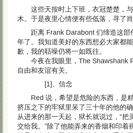
这些天按时上下班，衣冠楚楚，与
木。于是夜里心情便有些低落，寻了
距离 Frank Darabont 们缔造
年了。我知道美好的东西想必大家都
歉，我的聒噪仍将一如既往。
今夜在我眼里，The Shawshank Re
自由和友谊有关。
[1]、信念
Red 说，希望是危险的东西，是
挤压之下的牢狱里呆了三十年的他的
从进来的那一天起，狱长就说过，“把
交给我。”除了他能弄来的香烟和印着