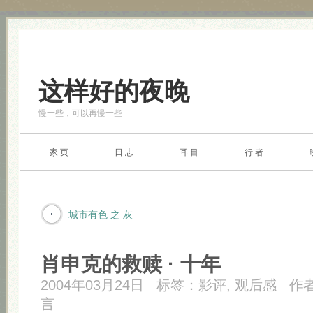
这样好的夜晚
慢一些，可以再慢一些
家 页
日 志
耳 目
行 者
城市有色 之 灰
肖申克的救赎 · 十年
2004年03月24日
标签：
影评
,
观后感
作
言