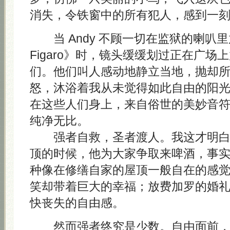
消失，令铁窗中的所有犯人，感到一
当 Andy 不顾一切在监狱的喇叭里放《L
Figaro》时，镜头缓缓划过正在广场
们。他们叫人感动地静立当地，抛却
怒，沐浴着我从未觉得如此自由的阳
在这些人们身上，来自俗世的美妙音
纯净无比。
强者自救，圣者渡人。我这才明白 A
顶的时候，他为大家争取来啤酒，事
种像在修缮自家的屋顶一般自在的感
笑却带着巨大的幸福；放费加罗的婚
快丧失的自由感。
然而强者终究是少数。自由面前，