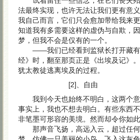
试着留住一些信念，在它们丧失殆
法最终实现，也许无法让我们更有意
我自己而言，它们只会愈加带给我来
知道我有多需要这样的虚伪与自欺，
梦，但我不会是仅有的一个。
——我们已经看到监狱长打开藏有 A
经》时，翻至那页正是《出埃及记》
犹太教徒逃离埃及的过程。
[2]、自由
我到今天也始终不明白，这两个意
事实上，我也不想去明白。有些东西
非笔墨可形容的美境。然而却令你如
那声音飞扬，高远入云，超过任何
梦，仿佛一只美丽的小鸟，飞入这灰