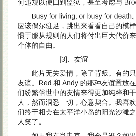
何违规以便回到监狱，甚至考虑与 Broo
Busy for living, or busy for
应该偶尔驻足，跳出来看看自己的模
惯于服从规则的人们将付出巨大代价
个体的自由。
[3]、友谊
此片无关爱情，除了背叛。有的只
友谊。Red 和 Andy 的那种友谊置
们纷繁俗世中的友情来得更加纯粹和
人，然而洞悉一切，心意契合。我喜
们终于相会在太平洋小岛的阳光沙滩
人笑了。
如果我在肖申克，我会是谁？如果