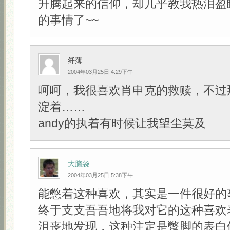
升腾起来的信仰，却几乎教我热泪盈
的事情了~~
纤薄
2004年03月25日 4:29下午
呵呵，我很喜欢肖申克的救赎，不过
淀着……
andy的执着有时候让我望尘莫及
大脑袋
2004年03月25日 5:38下午
能憋着这种喜欢，其实是一件很好的
终于支支吾吾地将我对它的这种喜欢
沮丧地发现，这种注定是蹩脚的表白