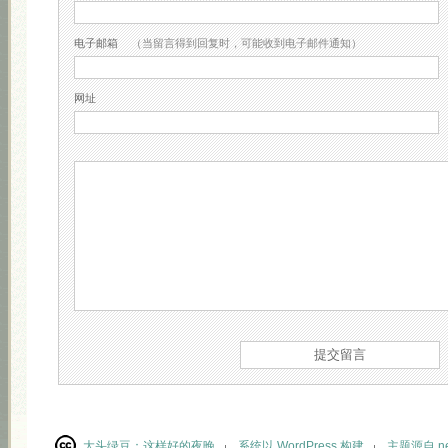
电子邮箱
（当留言得到回复时，可能收到电子邮件通知）
网址
大头绿豆：
这样好的夜晚
系统以 WordPress 构建
主题源自 neu