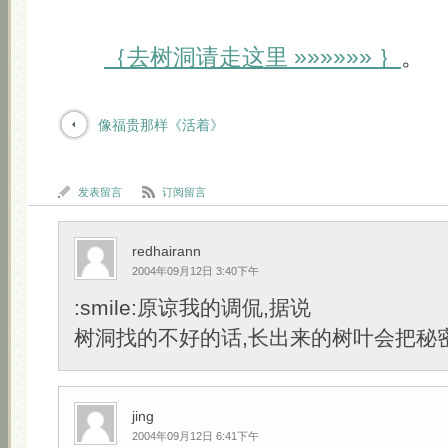
｛去树洞请走这里 »»»»»» ｝
。
像福贵那样《活着》
发表留言
订阅留言
redhairann
2004年09月12日 3:40下午
:smile:原谅我的调侃,据说
树洞找的不好的话,长出来的树叶会把秘
jing
2004年09月12日 6:41下午