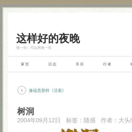
这样好的夜晚
慢一些，可以再慢一些
家 页
日 志
耳 目
行 者
像福贵那样《活着》
树洞
2004年09月12日
标签：
随感
作者：
大头