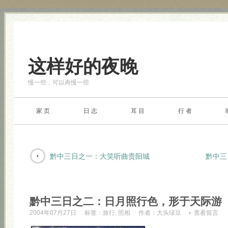
这样好的夜晚
慢一些，可以再慢一些
家 页
日 志
耳 目
行 者
黔中三日之一：大笑听曲贵阳城
黔中三
黔中三日之二：日月照行色，形于天际游
2004年07月27日
标签：
旅行
,
照相
作者：
大头绿豆
查看留言