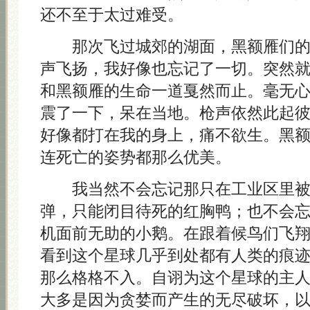
还不至于太过难受。
那次飞过城郊的湖面，黑额雁们的
声飞扬，我好像也忘记了一切。突然
和黑额雁的生命一道戛然而止。毫无
震了一下，呆在当地。枪声依然此起
好像都打在我的身上，痛不欲生。黑
连死亡的姿势都那么优美。
我当然不会忘记那只在工业区里被
弹，只能闭目待死的红胸鸭；也不会
机面前无助的小鹅。在跟着候鸟们飞
看到这个星球几乎到处都有人类的痕
那么格格不入。自诩为这个星球的主
大多是因为贪婪而产生的无尽破坏，