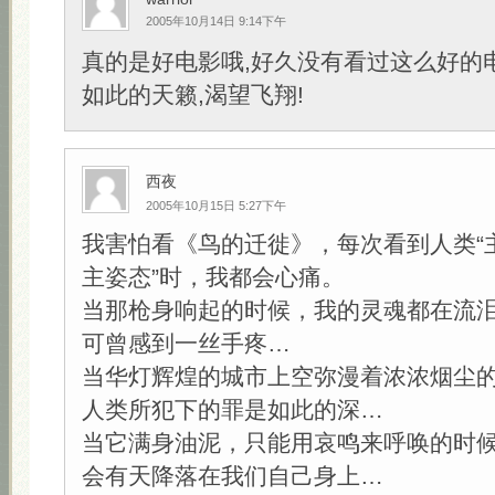
2005年10月14日 9:14下午
真的是好电影哦,好久没有看过这么好的
如此的天籁,渴望飞翔!
西夜
2005年10月15日 5:27下午
我害怕看《鸟的迁徙》，每次看到人类“
主姿态”时，我都会心痛。
当那枪身响起的时候，我的灵魂都在流
可曾感到一丝手疼…
当华灯辉煌的城市上空弥漫着浓浓烟尘
人类所犯下的罪是如此的深…
当它满身油泥，只能用哀鸣来呼唤的时
会有天降落在我们自己身上…