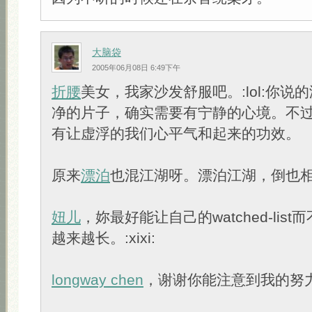
大脑袋
2005年06月08日 6:49下午
折腰
美女，我家沙发舒服吧。:lol:你说
净的片子，确实需要有宁静的心境。不
有让虚浮的我们心平气和起来的功效。
原来
漂泊
也混江湖呀。漂泊江湖，倒也
妞儿
，妳最好能让自己的watched-list而不是t
越来越长。:xixi:
longway chen
，谢谢你能注意到我的努