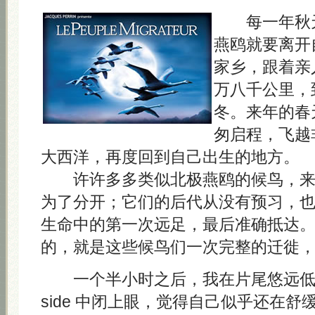
每一年秋天
燕鸥就要离开
家乡，跟着亲
万八千公里，
冬。来年的春
匆启程，飞越
大西洋，再度回到自己出生的地方。
许许多多类似北极燕鸥的候鸟，来
为了分开；它们的后代从没有预习，
生命中的第一次远足，最后准确抵达
的，就是这些候鸟们一次完整的迁徙
一个半小时之后，我在片尾悠远低回的 To
side 中闭上眼，觉得自己似乎还在