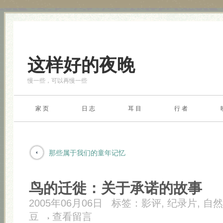
这样好的夜晚
慢一些，可以再慢一些
家 页
日 志
耳 目
行 者
那些属于我们的童年记忆
鸟的迁徙：关于承诺的故事
2005年06月06日
标签：
影评
,
纪录片
,
自然
豆
查看留言