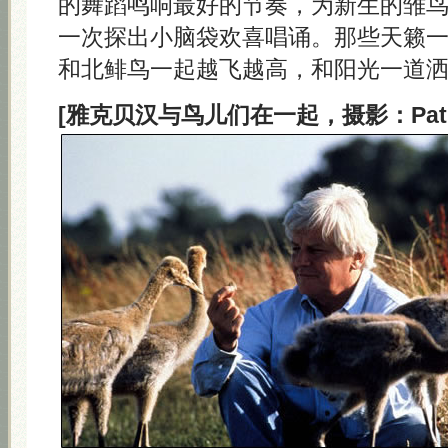
的舞蹈鸣响最好的节奏，为新生的雏
一次探出小脑袋欢喜唱诵。那些天籁
和北鲱鸟一起越飞越高，和阳光一道
[雅克贝汉与鸟儿们在一起，摄影：Patrick