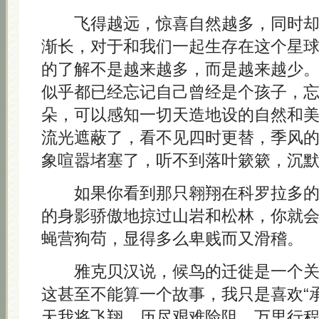
飞得越远，惊喜自然越多，同时却
渐长，对于和我们一起生存在这个星
的了解不是越来越多，而是越来越少
似乎都已经忘记自己曾经是个孩子，
朵，可以感知一切天造地设的自然和
流光遮蔽了，看不见四时更替，季风
象喧嚣堵塞了，听不到落叶簌簌，沉
如果你看到那只翱翔在科罗拉多的
的身影骄傲地掠过山岩和松林，你就
蝇营狗苟，显得多么卑贱而又滑稽。
雅克贝汉说，候鸟的迁徙是一个关
这甚至不能算一个故事，我只是喜欢“
天我将飞翔，历尽艰难险阻，万里行