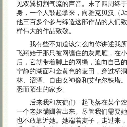
见双翼切割气流的声音。末了四周终
身，一个人鼓起掌来，向雅克贝汉（Jacqu
他三百多个参与缔造这部作品的人们
样伟大的作品致敬。
我有些不知道该怎么向你讲述我
飞翔始于那只被网缠住的灰尾雁，在
后，它就带着脚上的网绳，追向自己
宁静的湖面和金黄色的麦田，穿过桥
林、沼泽、自由女神像和艾菲尔铁塔
悉而陌生的家乡。
后来我和灰鹤们一起飞落在某个农
一个老妪蹒跚着出来。尽管我们需要
也不敢靠近她。她端着麦子，走过来