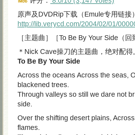
评分：
8.0/10 (3,147 votes)
原声及DVDRip下载（Emule专用链接
http://lib.verycd.com/2004/02/01/000
［主题曲］［To Be By Your Side
＊Nick Cave操刀的主题曲，绝对配
To Be By Your Side
Across the oceans Across the seas, Ov
blackened trees.
Through valleys so still we dare not b
side.
Over the shifting desert plains, Across
flames.