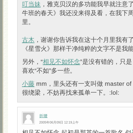
叮当妹
，雅克贝汉的多功能我早就注意
牛班的春天》我还没来得及看，在我下周的to-w
里。
古木
，谢谢你告诉我在这十个月里我有
《星雪火》那样干净纯粹的文字不是我
另外，“
相见不如怀念
”是没有错的，只
喜欢“不如”多一些。
小藤
mm，里头还有一支叫做 master of th
很绕梁，不妨再找来孤单一下。:lol:
折腰
2005年06月09日 12:19上午
相见不如怀念,起初是那英的一首歌名.似