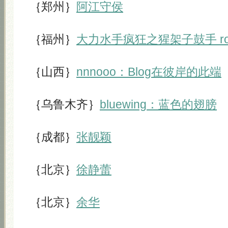
｛郑州｝
阿江守侯
｛福州｝
大力水手疯狂之猩架子鼓手 ro
｛山西｝
nnnooo：Blog在彼岸的此端
｛乌鲁木齐｝
bluewing：蓝色的翅膀
｛成都｝
张靓颖
｛北京｝
徐静蕾
｛北京｝
余华