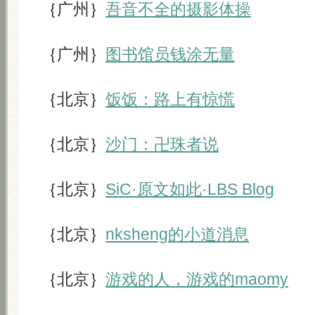
｛广州｝
吾音不全的摄影体操
｛广州｝
图书馆员钱涂无量
｛北京｝
饭饭：路上有惊慌
｛北京｝
沙门：卍珠者说
｛北京｝
SiC·原文如此·LBS Blog
｛北京｝
nksheng的小道消息
｛北京｝
游戏的人，游戏的maomy