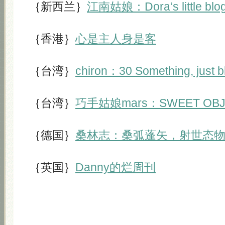
｛新西兰｝
江南姑娘：Dora’s little blo
｛香港｝
心是主人身是客
｛台湾｝
chiron：30 Something, just 
｛台湾｝
巧手姑娘mars：SWEET OB
｛德国｝
桑林志：桑弧蓬矢，射世态
｛英国｝
Danny的烂周刊