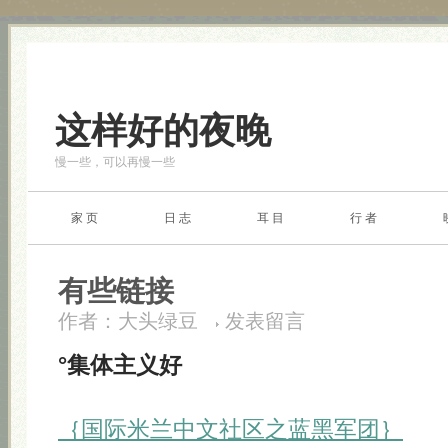
这样好的夜晚
慢一些，可以再慢一些
家 页
日 志
耳 目
行 者
有些链接
作者：
大头绿豆
发表留言
°集体主义好
｛国际米兰中文社区之蓝黑军团｝