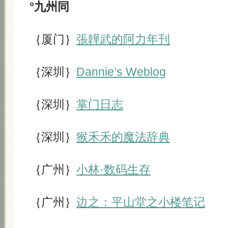
°九州同
｛厦门｝
張韡武的阿力年刊
｛深圳｝
Dannie’s Weblog
｛深圳｝
掌门日志
｛深圳｝
猴禾禾的魔法辞典
｛广州｝
小林·数码生存
｛广州｝
边之：平山堂之小楼笔记