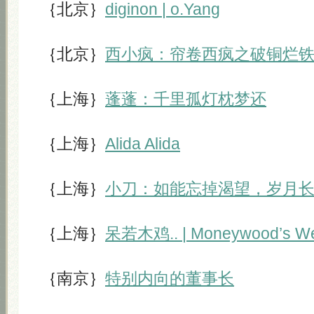
｛北京｝
diginon | o.Yang
｛北京｝
西小疯：帘卷西疯之破铜烂
｛上海｝
蓬蓬：千里孤灯枕梦还
｛上海｝
Alida Alida
｛上海｝
小刀：如能忘掉渴望，岁月
｛上海｝
呆若木鸡.. | Moneywood’s W
｛南京｝
特别内向的董事长