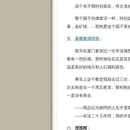
这个名字我特别喜欢，有古龙
整个园子仿佛童话一样，特别是
暴，金矿镇……我热爱这个园子里
五、
基督教深圳堂
；
因为在厦门参加过一次毕业感恩
教有一些好感。那时候站在总是笑
温柔美好的地方和人们感到喜悦。
事实上这个教堂我就去过三次，
次去则是在一个周五夜里。那时刚
一直没有再去。
——我总以为彪悍的人生不需要
——在这二十几年间，我的许多“
六、
澄莲阁
；