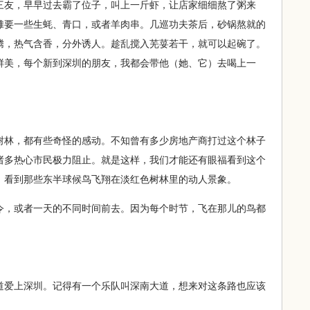
友，早早过去霸了位子，叫上一斤虾，让店家细细熬了粥来
摊要一些生蚝、青口，或者羊肉串。几巡功夫茶后，砂锅熬就的
腾，热气含香，分外诱人。趁乱搅入芜荽若干，就可以起碗了。
鲜美，每个新到深圳的朋友，我都会带他（她、它）去喝上一
林，都有些奇怪的感动。不知曾有多少房地产商打过这个林子
诸多热心市民极力阻止。就是这样，我们才能还有眼福看到这个
，看到那些东半球候鸟飞翔在淡红色树林里的动人景象。
，或者一天的不同时间前去。因为每个时节，飞在那儿的鸟都
爱上深圳。记得有一个乐队叫深南大道，想来对这条路也应该