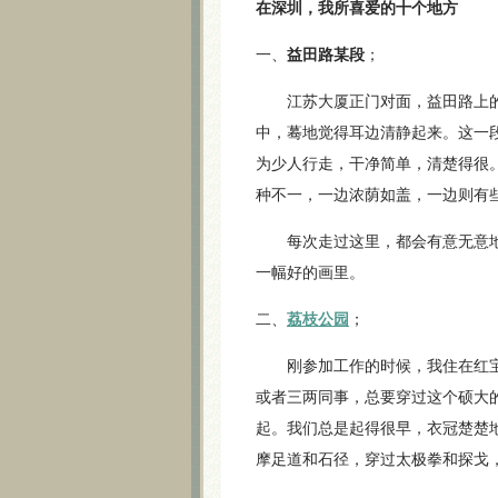
在深圳，我所喜爱的十个地方
一、
益田路某段
；
江苏大厦正门对面，益田路上的
中，蓦地觉得耳边清静起来。这一
为少人行走，干净简单，清楚得很
种不一，一边浓荫如盖，一边则有
每次走过这里，都会有意无意地
一幅好的画里。
二、
荔枝公园
；
刚参加工作的时候，我住在红宝
或者三两同事，总要穿过这个硕大
起。我们总是起得很早，衣冠楚楚
摩足道和石径，穿过太极拳和探戈