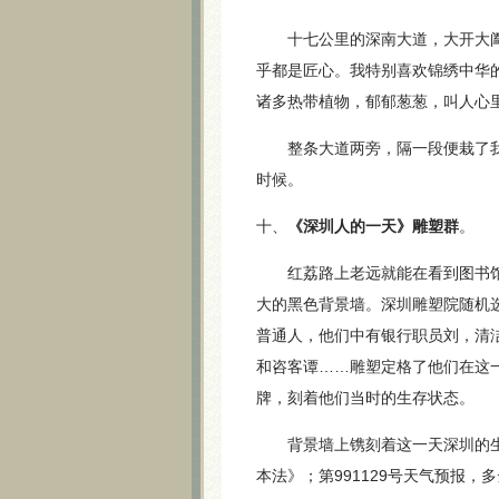
十七公里的深南大道，大开大阖
乎都是匠心。我特别喜欢锦绣中华
诸多热带植物，郁郁葱葱，叫人心
整条大道两旁，隔一段便栽了我
时候。
十、
《深圳人的一天》雕塑群
。
红荔路上老远就能在看到图书馆
大的黑色背景墙。深圳雕塑院随机选择
普通人，他们中有银行职员刘，清
和咨客谭……雕塑定格了他们在这
牌，刻着他们当时的生存状态。
背景墙上镌刻着这一天深圳的生
本法》；第991129号天气预报