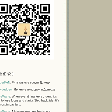
他 们 说 ｝
gerKeN
: Ритуальные услуги Донецк
oldedgew
: Лечение геморроя в Донецке
reWaire
: When everything feels urgent, it’s
 to lose focus and clarity. Step back, identify
most impactful...
reWaire
: A tidy environment leads to a