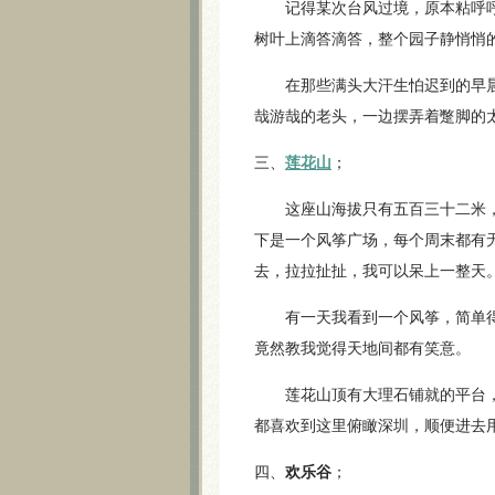
记得某次台风过境，原本粘呼呼
树叶上滴答滴答，整个园子静悄悄
在那些满头大汗生怕迟到的早晨
哉游哉的老头，一边摆弄着蹩脚的
三、
莲花山
；
这座山海拔只有五百三十二米，
下是一个风筝广场，每个周末都有
去，拉拉扯扯，我可以呆上一整天
有一天我看到一个风筝，简单得
竟然教我觉得天地间都有笑意。
莲花山顶有大理石铺就的平台，
都喜欢到这里俯瞰深圳，顺便进去
四、
欢乐谷
；