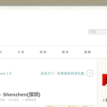
目
行 者
映 画
断 章
蹴 鞠
ess 1.5
蓝色大门：给青春的纯净礼物
y – Shenzhen(深圳)
作者：
大头绿豆
查看留言
｛ 