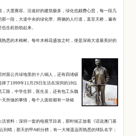
，大度雍容。沿途好的建筑极多，绿化也颇费心思，每一段几
的那一段，大道中央的绿化带、两侧的人行道，直至天桥，遍布
里也生机勃勃起来。
熟悉的木棉树。每年木棉花盛放之时，便是深南大道最美好的
对面公共绿地里的十八铜人，还有四堵硕
了1999年11月29日生活在深圳的18位
洁工陈，中学生郭，医生吴，还有包工头魏
一天所做的事情，每个人面前都有一块铭
活资料：深圳一套的电视节目表，那时候正放着《话说澳门基
，多云到晴；那天的甲A积分榜，有一大堆遥远而熟悉的球队名字；