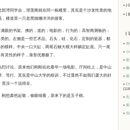
» [
部湾同学会，澄莲阁就在同一栋楼里，其实是个沙龙性质的地
» [
花，楼道里一只老黑猫懒洋洋的接客。
眼的书架。佛的，道的；电影的，行为的；高智商测验的；
｛ 
另类的。左侧是一些艺术品。石头，硅，化石，定制的瓷器，都
»
肖
菲的模样。中央一口大缸，两尾石鳗大模大样躺定缸底。只一尾
»
小
很有灵性的样子，身形优雅极了。
»
蓝
烈讨论。原来他们刚刚在此看毕一场电影。厅间柱上，是中山
»
像
辨、笃行。其实是中山大学的校训，不过显然不如我们厦大的好
»
第
，竟没一个说得全。
»
Ch
(118
刚想肃然起敬，偷眼细看，原来下的是五子棋。
»
无
»
第
»
但