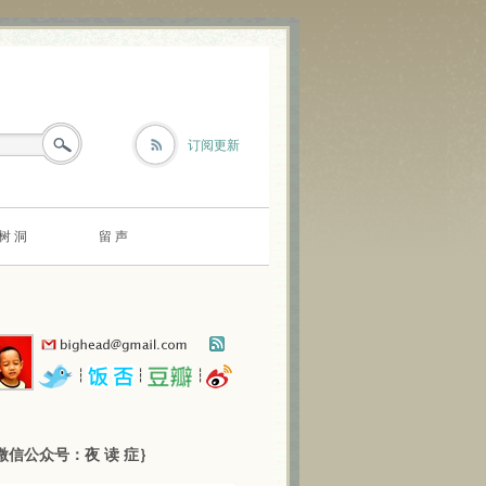
订阅更新
树 洞
留 声
┆
┆
┆
微信公众号：夜 读 症｝