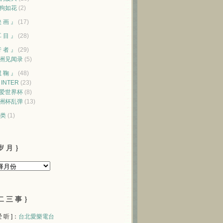
狗如花
(2)
映 画 』
(17)
耳 目 』
(28)
行 者 』
(29)
洲见闻录
(5)
蹴 鞠 』
(48)
♥ INTER
(23)
爱世界杯
(8)
洲杯乱弹
(13)
类
(1)
岁 月 ｝
二 三 事 ｝
 爱 听 ]：
台北愛樂電台