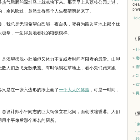
热气腾腾的深圳马上就凉快下来。那天早上从荔枝公园走过，
clea
phys
的，余风吹过，竟然觉得整个人生都清爽起来了。
Holo
，我总是无限希望自己能一夜白头，变身为路边草地上那个优
太极拳，一边得意地看我的狼狈模样。
｛ 
»
什
»
唐
是渴望摆脱小肚腩但又体力不支或者时间有限者的最爱。山脚
»
查
无数人们放飞无数纸鸢。有时候躺在草地上，看小鬼们跑来跑
»
Ch
。
»
欧
只是在一张六边形的纸上画了
一个大大的笑脸
，可是一时间，
»
再
总设计师小平同志的巨大铜像立在此间，面朝彼端香港。人们
｛索
用用小平像后那个著名的厕所。
『 
『 
我