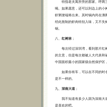
特指老夫寓所旁的那家。呼两三
喝。如果愿意，还可以到边上的小
虾粥便端将出来。其时锅内尚在沸
经此熬制的虾肉特别入味，又不失
锅。
八、
红树林
；
每次经过深圳湾，看到那片红树
的主意，但是每次都被人大代表和
中国面积最小的国家级自然保护区
如果你有车，可以在不同的时令
是不一样的。
九、
深南大道
；
我不知道有多少人因为深南大道
是喜欢的吧。