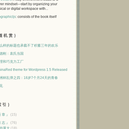
rer mindset—start by organizing your
ical or digital workspace with...
graphicljs
: consists of the book itself
随 机 赏 ｝
么样的标题也承载不了积蓄三年的欢乐
德刚：袁氏当国
理和巧克力工厂
inaRed theme for Wordpress 1.5 Released
洲杯乱弹之四：18岁7个月24天的青春
见
 引 ｝
断 章 』
(15)
日 志 』
(76)
的厦大
(18)