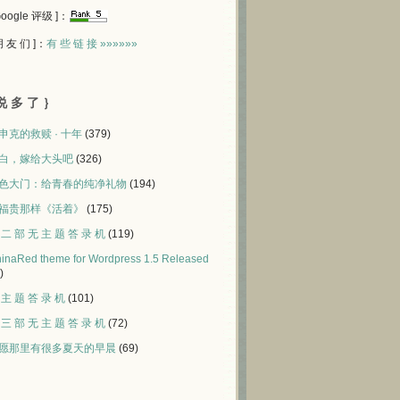
 Google 评级 ]：
 朋 友 们 ]：
有 些 链 接 »»»»»»
说 多 了 ｝
申克的救赎 · 十年
(379)
白，嫁给大头吧
(326)
色大门：给青春的纯净礼物
(194)
福贵那样《活着》
(175)
 二 部 无 主 题 答 录 机
(119)
inaRed theme for Wordpress 1.5 Released
)
 主 题 答 录 机
(101)
 三 部 无 主 题 答 录 机
(72)
愿那里有很多夏天的早晨
(69)