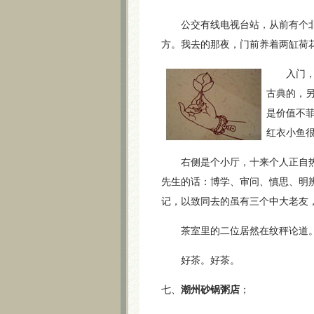
公交有线电视台站，从前有个北
方。我去的那夜，门前养着两缸荷
入门，满
古典的，
是价值不
红衣小鱼
右侧是个小厅，十来个人正自热
先生的话：博学、审问、慎思、明
记，以致同去的虽有三个中大老友
茶室里的二位居然在纹秤论道。
好茶。好茶。
七、
潮州砂锅粥店
；