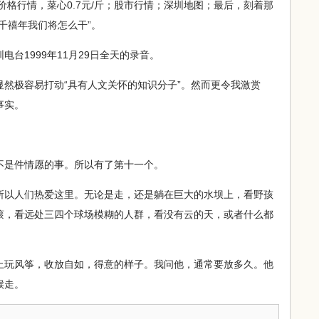
价格行情，菜心0.7元/斤；股市行情；深圳地图；最后，刻着那
千禧年我们将怎么干”。
1999年11月29日全天的录音。
极容易打动“具有人文关怀的知识分子”。然而更令我激赏
事实。
是件情愿的事。所以有了第十一个。
以人们热爱这里。无论是走，还是躺在巨大的水坝上，看野孩
滚，看远处三四个球场模糊的人群，看没有云的天，或者什么都
玩风筝，收放自如，得意的样子。我问他，通常要放多久。他
候走。