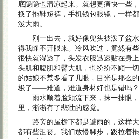
底隐隐也清凉起来。就想更痛快一些
换了拖鞋短裤，手机钱包眼镜，一样
泼大雨。
刚一出去，就好像兜头被泼了盆水
得我睁不开眼来。冷风吹过，竟然有
很快就湿透了，头发衣服迅速贴在身
头肌和腹肌和臀大肌，也纷纷不顾一
的姑娘不禁多看了几眼，目光是那么
极了——难道，难道身材好也是错吗
雨水顺着脸颊流下来，抹一抹眼，
里，渐渐有了悲壮的感觉。
路旁的屋檐下都是避雨的，这样大
都有些沮丧。我们放慢脚步，趿拉着