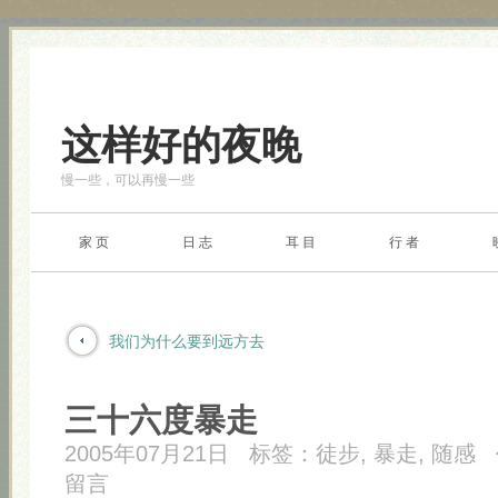
这样好的夜晚
慢一些，可以再慢一些
家 页
日 志
耳 目
行 者
我们为什么要到远方去
三十六度暴走
2005年07月21日
标签：
徒步
,
暴走
,
随感
留言