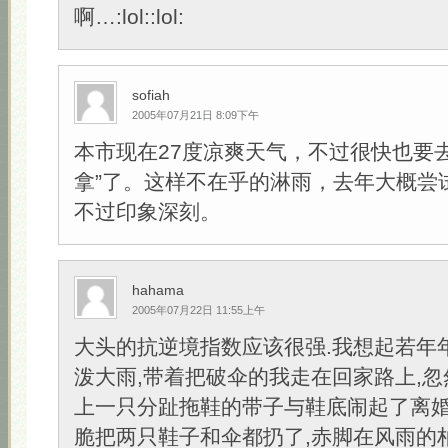
啊…:lol::lol:
sofiah
2005年07月21日 8:09下午
本市现在27度凉爽天气，不过很快也要
拿”了。这样不在乎的淋雨，去年大概尝
不过印象深刻。
hahama
2005年07月22日 11:55上午
大头的抗逆境指数应该很强.我想起若年
泼大雨,带着把破伞的我走在回家路上,
上一只分趾拖鞋的带子与鞋底闹起了离婚
脆把两只鞋子和伞都扔了,赤脚在风雨的