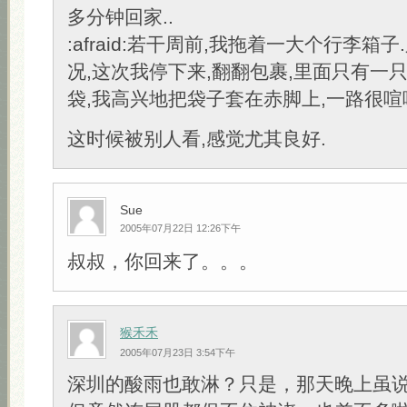
多分钟回家..
:afraid:若干周前,我拖着一大个行李箱
况,这次我停下来,翻翻包裹,里面只有一
袋,我高兴地把袋子套在赤脚上,一路很喧
这时候被别人看,感觉尤其良好.
Sue
2005年07月22日 12:26下午
叔叔，你回来了。。。
猴禾禾
2005年07月23日 3:54下午
深圳的酸雨也敢淋？只是，那天晚上虽