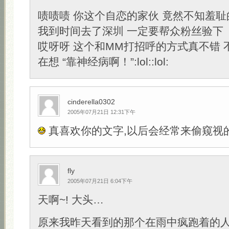
啧啧啧 你这个自恋的家伙 竟然不知羞
我到时间去了深圳 一定要帮众粉丝验下
哎呀呀 这个和MM打招呼的方式真不错 
在想 “靠神经病啊！”:lol::lol:
cinderella0302
2005年07月21日 12:31下午
真喜欢你的文字,以后会经常来偷窥视的
fly
2005年07月21日 6:04下午
天啊~! 大头…
原来我昨天看到的那个在雨中疯跑着的