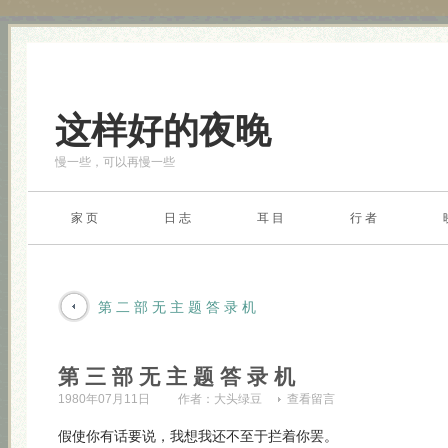
这样好的夜晚
慢一些，可以再慢一些
家 页
日 志
耳 目
行 者
第 二 部 无 主 题 答 录 机
第 三 部 无 主 题 答 录 机
1980年07月11日
作者：
大头绿豆
查看留言
假使你有话要说，我想我还不至于拦着你罢。