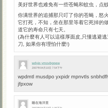
美好世界也难免有一些苍蝇和蚊虫，点
你满世界的追捕那只叮了你的苍蝇，怒
它打死，不知，坐在那里等着它死掉的
道它的寿命只有七天。
(為什麼有人可以這樣厚面皮,只懂逃避逃
刀, 如果你有理怕什麼!)
wdyip ymovbgpew
2007年04月10日 7:54下午
wpdmtl musdpo yxpidr mpnvtls snbhdf
jfpxow
睡在海洋里