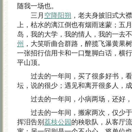
随我一场也。
三月
空降阳朔
，老夫身披旧式大
上，枯水的漓江倒也有烟雨迷蒙；五
岛，我的大学，我的情人，我的一去
州
，大笑听曲合群路，醉揽飞瀑黄果
一张招行信用卡和一口蹩脚白话，横
平山顶。
过去的一年间，买了很多好书，看
坛，说的很少；遇见和离开很多人，
过去的一年间，小病两场，还好，
过去的一年间，搬家两次，仅少于
挥泪告别
荔枝公园
的秧歌队，从客厅
寓；另一回则是一个不小心，将单位