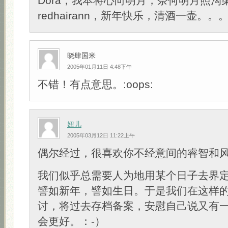
Dora，我本将心向明月，奈何明月照沟
redhairann，新年快乐，清酒一壶。。
晓肆国米
2005年01月11日 4:48下午
不错！有点意思。:oops:
妞儿
2005年03月12日 11:22上午
偶尔经过，很喜欢你不经意间的睿智和
我们似乎总需要人为地用某个日子去界
譬如新年，譬如生日。于是我们在这样
讨，将过去存档备案，安慰自己说又有
会更好。：-）