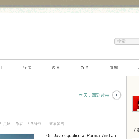
目
行 者
映 画
断 章
蹴 鞠
春天，回到过去
甲
,
足球
作者：
大头绿豆
查看留言
｛ 
45° Juve equalise at Parma. And an