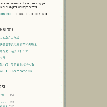
rer mindset—start by organizing your
ical or digital workspace with...
graphicljs
: consists of the book itself
随 机 赏 ｝
大四章之白城篇
默是信奉真理者的精神训练之一
曼奇尼一起受伤和长大
也是
色大门：给青春的纯净礼物
常6+1：Dream come true
 引 ｝
断 章 』
(15)
日 志 』
(76)
的厦大
(18)