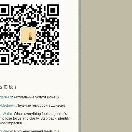
他 们 说 ｝
gerKeN
: Ритуальные услуги Донецк
oldedgew
: Лечение геморроя в Донецке
reWaire
: When everything feels urgent, it’s
 to lose focus and clarity. Step back, identify
most impactful...
reWaire
: A tidy environment leads to a