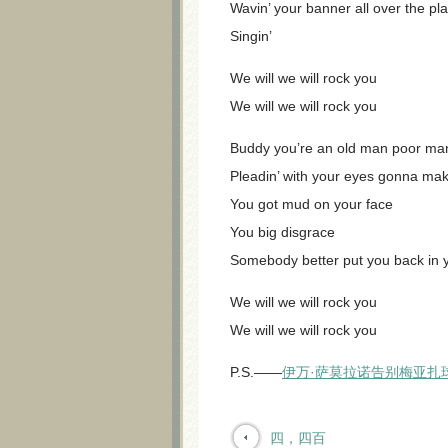
Wavin’ your banner all over the pl
Singin’
We will we will rock you
We will we will rock you
Buddy you’re an old man poor ma
Pleadin’ with your eyes gonna m
You got mud on your face
You big disgrace
Somebody better put you back in 
We will we will rock you
We will we will rock you
P.S.——
伊万·萨莫拉诺告别梅亚扎
四，四百