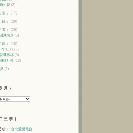
狗如花
(2)
映 画 』
(17)
耳 目 』
(28)
行 者 』
(29)
洲见闻录
(5)
蹴 鞠 』
(48)
♥ INTER
(23)
爱世界杯
(8)
洲杯乱弹
(13)
类
(1)
岁 月 ｝
二 三 事 ｝
 爱 听 ]：
台北愛樂電台