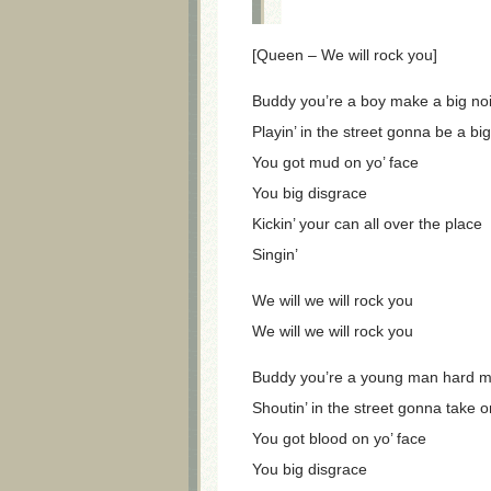
[Queen – We will rock you]
Buddy you’re a boy make a big no
Playin’ in the street gonna be a 
You got mud on yo’ face
You big disgrace
Kickin’ your can all over the place
Singin’
We will we will rock you
We will we will rock you
Buddy you’re a young man hard 
Shoutin’ in the street gonna take 
You got blood on yo’ face
You big disgrace