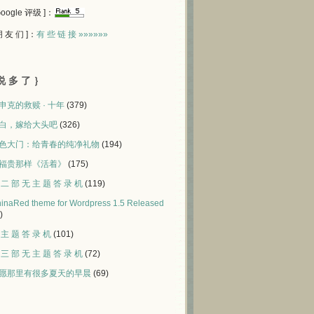
 Google 评级 ]：
 朋 友 们 ]：
有 些 链 接 »»»»»»
说 多 了 ｝
申克的救赎 · 十年
(379)
白，嫁给大头吧
(326)
色大门：给青春的纯净礼物
(194)
福贵那样《活着》
(175)
 二 部 无 主 题 答 录 机
(119)
inaRed theme for Wordpress 1.5 Released
)
 主 题 答 录 机
(101)
 三 部 无 主 题 答 录 机
(72)
愿那里有很多夏天的早晨
(69)