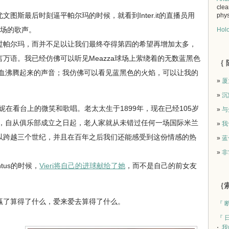
clea
斯最后时刻逼平帕尔玛的时候，就看到Inter.it的直播员用
phys
球场的歌声。
Holo
帕尔玛，而并不足以让我们最终夺得第四的希望再增加太多，
万语。我已经仿佛可以听见Meazza球场上萦绕着的无数蓝黑色
｛ 
以让我的血沸腾起来的声音；我仿佛可以看见蓝黑色的火焰，可以让我的
»
厦
»
沉
看台上的微笑和歌唱。老太太生于1899年，现在已经105岁
»
与
，自从俱乐部成立之日起，老人家就从未错过任何一场国际米兰
»
我
以跨越三个世纪，并且在百年之后我们还能感受到这份情感的热
»
蓝
»
非
tus的时候，
Vieri将自己的进球献给了她
，而不是自己的前女友
｛索
了算得了什么，爱来爱去算得了什么。
『 
『 
我