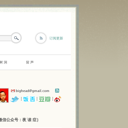
订阅更新
树 洞
留 声
┆
┆
┆
微信公众号：夜 读 症｝