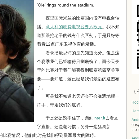
‘Ole’ rings round the stadium.
夜里国际米兰的比赛国内没有电视台转
播。
意大利的收费电视台要六欧元
。我不知
道那跟抢老子的钱有什么区别，于是只好等
着看12点广东卫视体育的录播。
看录播最忌讳的是先知道比分。但是这
个赛季我们已经输得只剩底裤了，而今天夜
里的比赛对于我们能否得到联赛第四至关重
要——要知道，这已经是我们最后的遮羞布
了。
｛ 
可是我不知道老天还会不会潇洒地挥一
Rod
挥手，带走我们的底裤。
Har
于是还是憋不住了，跑到
inter.it
去看文
And
easy
字直播。还是老习惯，另外一边猛刷新
the 
的比赛情况，他们此时是我们得到殿军最大的障碍。
And