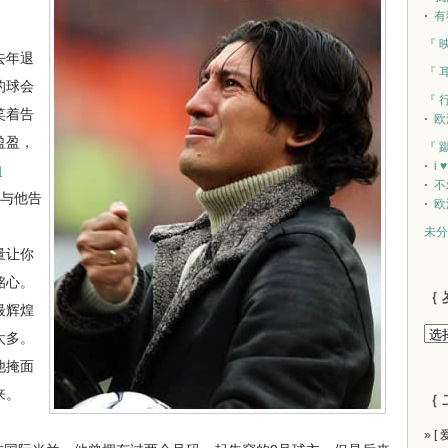
有
『 
去年退
『 
的球会
『 
笑着告
欧
盈盈，
『 
i 
的
不
与他告
欧
未分
量让你
铭心。
｛ 
最辉煌
太多。
他掩面
来。
｛ 
» [